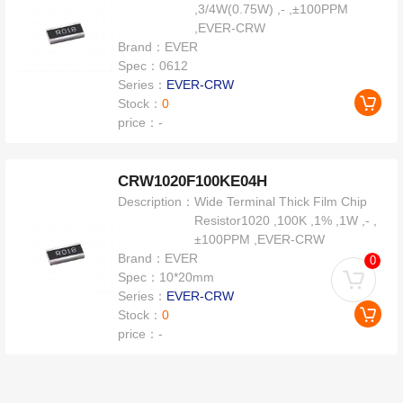
,3/4W(0.75W) ,- ,±100PPM
,EVER-CRW
Brand：
EVER
Spec：
0612
Series：
EVER-CRW
Stock：
0
price：
-
CRW1020F100KE04H
Description：
Wide Terminal Thick Film Chip
Resistor1020 ,100K ,1% ,1W ,- ,
±100PPM ,EVER-CRW
Brand：
EVER
0
Spec：
10*20mm
Series：
EVER-CRW
Stock：
0
price：
-