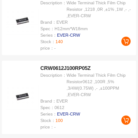
Description：
Wide Terminal Thick Film Chip
Resistor ,1218 ,0R ,±1% ,1W ,- ,-
,EVER-CRW
Brand：
EVER
Spec：
H12mm*W18mm
Series：
EVER-CRW
Stock：
140
price：
-
CRW0612J100RP05Z
Description：
Wide Terminal Thick Film Chip
Resistor0612 ,100R ,5%
,3/4W(0.75W) ,- ,±100PPM
,EVER-CRW
Brand：
EVER
Spec：
0612
Series：
EVER-CRW
Stock：
100
price：
-