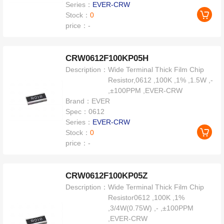
Series：
EVER-CRW
Stock：
0
price：
-
CRW0612F100KP05H
Description：
Wide Terminal Thick Film Chip
Resistor,0612 ,100K ,1% ,1.5W ,-
,±100PPM ,EVER-CRW
Brand：
EVER
Spec：
0612
Series：
EVER-CRW
Stock：
0
price：
-
CRW0612F100KP05Z
Description：
Wide Terminal Thick Film Chip
Resistor0612 ,100K ,1%
,3/4W(0.75W) ,- ,±100PPM
,EVER-CRW