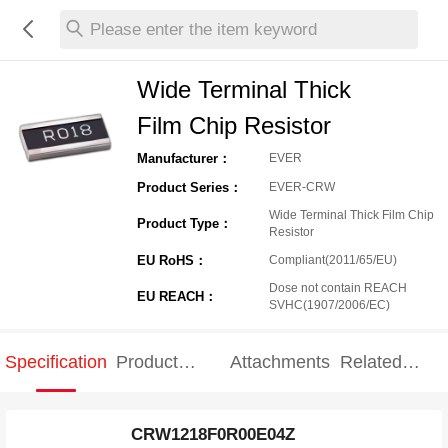
Please enter the item keyword
Wide Terminal Thick
Film Chip Resistor
Manufacturer：
EVER
Product Series：
EVER-CRW
Wide Terminal Thick Film Chip
Product Type：
Resistor
EU RoHS：
Compliant(2011/65/EU)
Dose not contain REACH
EU REACH：
SVHC(1907/2006/EC)
Specification
Product
Attachments
Related
Specification
products
CRW1218F0R00E04Z