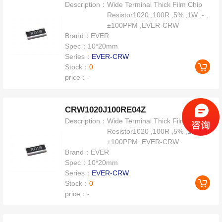
Description：
Wide Terminal Thick Film Chip
Resistor1020 ,100R ,5% ,1W ,- ,
±100PPM ,EVER-CRW
Brand：
EVER
Spec：
10*20mm
Series：
EVER-CRW
Stock：
0
price：
-
CRW1020J100RE04Z
Description：
Wide Terminal Thick Film Chip
Resistor1020 ,100R ,5% ,1W ,- ,
±100PPM ,EVER-CRW
Brand：
EVER
Spec：
10*20mm
Series：
EVER-CRW
Stock：
0
price：
-