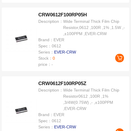
CRW0612F100RP05H
Description：
Wide Terminal Thick Film Chip
Resistor,0612 ,100R ,1% ,1.5W ,-
,±100PPM ,EVER-CRW
Brand：
EVER
Spec：
0612
Series：
EVER-CRW
Stock：
0
price：
-
CRW0612F100RP05Z
Description：
Wide Terminal Thick Film Chip
Resistor0612 ,100R ,1%
,3/4W(0.75W) ,- ,±100PPM
,EVER-CRW
Brand：
EVER
Spec：
0612
Series：
EVER-CRW