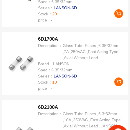
Spec：
6.35*32mm
Series：
LANSON-6D
Stock：
20
price：
-
6D1700A
Description：
Glass Tube Fuses ,6.35*32mm
,7A ,250VAC ,Fast Acting Type
,Axial Without Lead
Brand：
LANSON
Spec：
6.35*32mm
Series：
LANSON-6D
Stock：
10
price：
-
6D2100A
Description：
Glass Tube Fuses ,6.3*32mm
,10A ,250VAC ,Fast Acting Type
,Axial Without Lead ,LANSON-