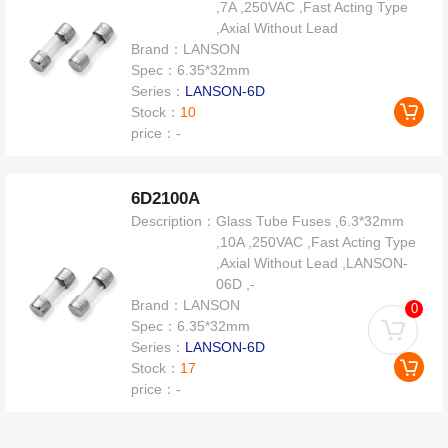
,7A ,250VAC ,Fast Acting Type
,Axial Without Lead
Brand：
LANSON
Spec：
6.35*32mm
Series：
LANSON-6D
Stock：
10
price：
-
6D2100A
Description：
Glass Tube Fuses ,6.3*32mm
,10A ,250VAC ,Fast Acting Type
,Axial Without Lead ,LANSON-
06D ,-
Brand：
LANSON
0
Spec：
6.35*32mm
Series：
LANSON-6D
Stock：
17
price：
-