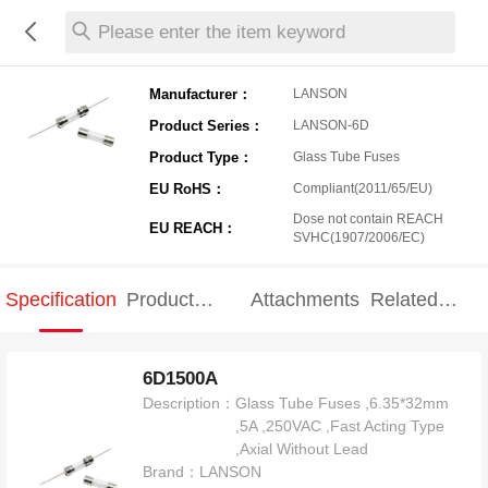
Please enter the item keyword
Manufacturer：
LANSON
Product Series：
LANSON-6D
Product Type：
Glass Tube Fuses
EU RoHS：
Compliant(2011/65/EU)
Dose not contain REACH
EU REACH：
SVHC(1907/2006/EC)
Specification
Product
Attachments
Related
Specification
products
6D1500A
Description：
Glass Tube Fuses ,6.35*32mm
,5A ,250VAC ,Fast Acting Type
,Axial Without Lead
Brand：
LANSON