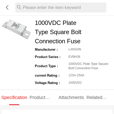
Please enter the item keyword
1000VDC Plate
Type Square Bolt
Connection Fuse
Manufacturer：
LANSON
Product Series：
EVBH36
1000VDC Plate Type Square
Product Type：
Bolt Connection Fuse
current Rating：
125A-250A
Voltage Rating：
1000VDC
Specification
Product
Attachments
Related
Specification
products