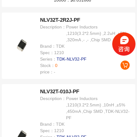
NLV32T-2R2J-PF
Description：
Power Inductors
,1210(3.2*2.5mm) ,2.2uH ,±5%
,320mA ,- ,- ,Chip SMD
Brand：
TDK
Spec：
1210
Series：
TDK-NLV32-PF
Stock：
0
price：
-
NLV32T-010J-PF
Description：
Power Inductors
,1210(3.2*2.5mm) ,10nH ,±5%
,450mA ,Chip SMD ,TDK-NLV32-
PF
Brand：
TDK
Spec：
1210