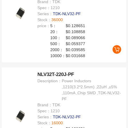
Brand：
TDK
Spec：
1210
Series：
TDK-NLV32-PF
Stock：
36000
price：
5：
$0.128651
20：
$0.108858
100：
$0.089066
500：
$0.059377
2000：
$0.039585
10000：
$0.031668
NLV32T-220J-PF
Description：
Power Inductors
,1210(3.2*2.5mm) ,22uH ,±5%
,110mA ,Chip SMD ,TDK-NLV32-
PF
Brand：
TDK
Spec：
1210
Series：
TDK-NLV32-PF
Stock：
16000