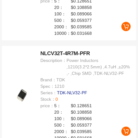
price：
5：
$0.128651
20：
$0.108858
100：
$0.089066
500：
$0.059377
2000：
$0.039585
10000：
$0.031668
NLCV32T-4R7M-PFR
Description：
Power Inductors
,1210(3.2*2.5mm) ,4.7uH ,±20%
,- ,Chip SMD ,TDK-NLV32-PF
Brand：
TDK
Spec：
1210
Series：
TDK-NLV32-PF
Stock：
0
price：
5：
$0.128651
20：
$0.108858
100：
$0.089066
500：
$0.059377
2000：
$0.039585
10000：
$0.031668