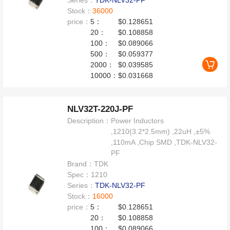
Series：
TDK-NLV32-PF
Stock：
36000
price：
5：
$0.128651
20：
$0.108858
100：
$0.089066
500：
$0.059377
2000：
$0.039585
10000：
$0.031668
NLV32T-220J-PF
Description：
Power Inductors
,1210(3.2*2.5mm) ,22uH ,±5%
,110mA ,Chip SMD ,TDK-NLV32-
PF
Brand：
TDK
Spec：
1210
Series：
TDK-NLV32-PF
Stock：
16000
price：
5：
$0.128651
20：
$0.108858
100：
$0.089066