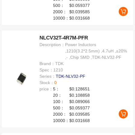
500：
$0.059377
2000：
$0.039585
10000：
$0.031668
NLCV32T-4R7M-PFR
Description：
Power Inductors
,1210(3.2*2.5mm) ,4.7uH ,±20%
,- ,Chip SMD ,TDK-NLV32-PF
Brand：
TDK
Spec：
1210
Series：
TDK-NLV32-PF
Stock：
0
price：
5：
$0.128651
20：
$0.108858
100：
$0.089066
500：
$0.059377
2000：
$0.039585
10000：
$0.031668