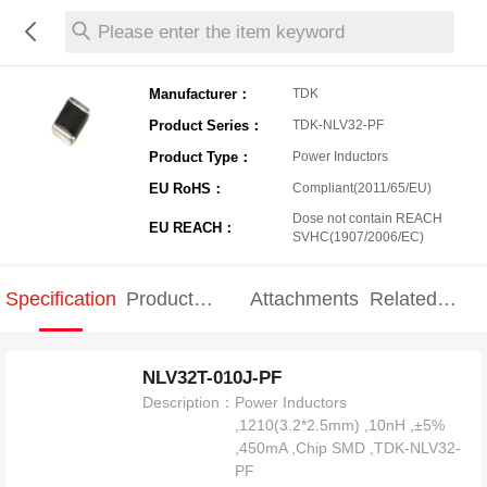
Please enter the item keyword
Manufacturer：
TDK
Product Series：
TDK-NLV32-PF
Product Type：
Power Inductors
EU RoHS：
Compliant(2011/65/EU)
Dose not contain REACH
EU REACH：
SVHC(1907/2006/EC)
Specification
Product
Attachments
Related
Specification
products
NLV32T-010J-PF
Description：
Power Inductors
,1210(3.2*2.5mm) ,10nH ,±5%
,450mA ,Chip SMD ,TDK-NLV32-
PF