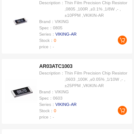
Description：
Thin Film Precision Chip Resistor
,0805 ,100R ,±0.1% ,1/8W ,- ,
±10PPM ,VKIKIN-AR
Brand：
VIKING
Spec：
0805
Series：
VIKING-AR
Stock：
0
price：
-
AR03ATC1003
Description：
Thin Film Precision Chip Resistor
,0603 ,100K ,±0.05% ,1/10W ,- ,
±25PPM ,VKIKIN-AR
Brand：
VIKING
Spec：
0603
Series：
VIKING-AR
Stock：
0
price：
-