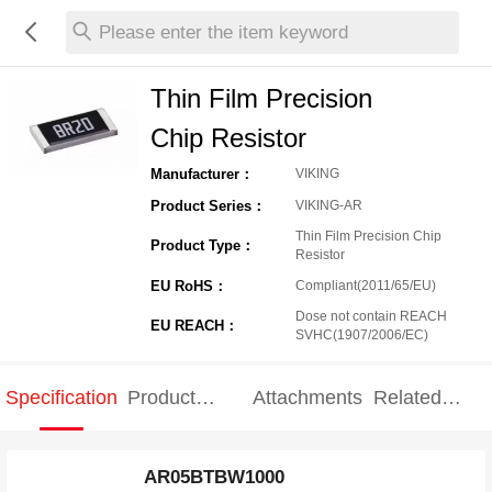
Please enter the item keyword
Thin Film Precision
Chip Resistor
Manufacturer：
VIKING
Product Series：
VIKING-AR
Thin Film Precision Chip
Product Type：
Resistor
EU RoHS：
Compliant(2011/65/EU)
Dose not contain REACH
EU REACH：
SVHC(1907/2006/EC)
Specification
Product
Attachments
Related
Specification
products
AR05BTBW1000