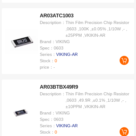
AR03ATC1003
Description：
Thin Film Precision Chip Resistor
,0603 ,100K ,±0.05% ,1/10W ,- ,
±25PPM ,VKIKIN-AR
Brand：
VIKING
Spec：
0603
Series：
VIKING-AR
Stock：
0
price：
-
AR03BTBX49R9
Description：
Thin Film Precision Chip Resistor
,0603 ,49.9R ,±0.1% ,1/10W ,- ,
±10PPM ,VKIKIN-AR
Brand：
VIKING
Spec：
0603
Series：
VIKING-AR
Stock：
0