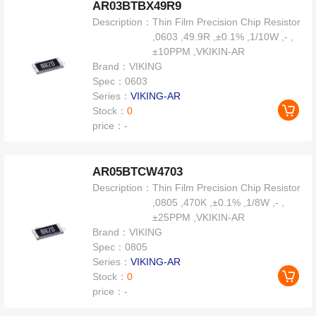
AR03BTBX49R9
Description：
Thin Film Precision Chip Resistor
,0603 ,49.9R ,±0.1% ,1/10W ,- ,
±10PPM ,VKIKIN-AR
Brand：
VIKING
Spec：
0603
Series：
VIKING-AR
Stock：
0
price：
-
AR05BTCW4703
Description：
Thin Film Precision Chip Resistor
,0805 ,470K ,±0.1% ,1/8W ,- ,
±25PPM ,VKIKIN-AR
Brand：
VIKING
Spec：
0805
Series：
VIKING-AR
Stock：
0
price：
-