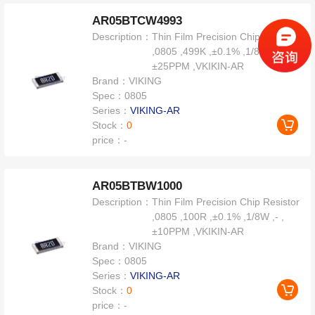
AR05BTCW4993
Description：
Thin Film Precision Chip Resistor
,0805 ,499K ,±0.1% ,1/8W ,- ,
±25PPM ,VKIKIN-AR
Brand：
VIKING
Spec：
0805
Series：
VIKING-AR
Stock：
0
price：
-
AR05BTBW1000
Description：
Thin Film Precision Chip Resistor
,0805 ,100R ,±0.1% ,1/8W ,- ,
±10PPM ,VKIKIN-AR
Brand：
VIKING
Spec：
0805
Series：
VIKING-AR
Stock：
0
price：
-