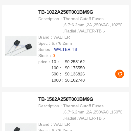
TB-1022A250T001BM9G
Description：
Thermal Cutoff Fuses
,6.7*6.2mm ,2A ,250VAC ,102℃
,Radial ,WALTER-TB ,-
Brand：
WALTER
Spec：
6.7*6.2mm
Series：
WALTER-TB
Stock：
0
price：
10：
$0.258162
100：
$0.175550
500：
$0.136826
1000：
$0.102748
TB-1502A250T001BM9G
Description：
Thermal Cutoff Fuses
,6.7*6.2mm ,2A ,250VAC ,150℃
,Radial ,WALTER-TB ,-
Brand：
WALTER
Spec：
6.7*6.2mm