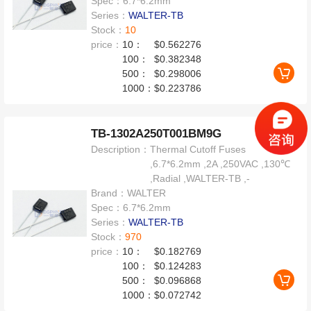
Spec：
6.7*6.2mm
Series：
WALTER-TB
Stock：
10
price：
10：
$0.562276
100：
$0.382348
500：
$0.298006
1000：
$0.223786
TB-1302A250T001BM9G
Description：
Thermal Cutoff Fuses
,6.7*6.2mm ,2A ,250VAC ,130℃
,Radial ,WALTER-TB ,-
Brand：
WALTER
Spec：
6.7*6.2mm
Series：
WALTER-TB
Stock：
970
price：
10：
$0.182769
100：
$0.124283
500：
$0.096868
1000：
$0.072742