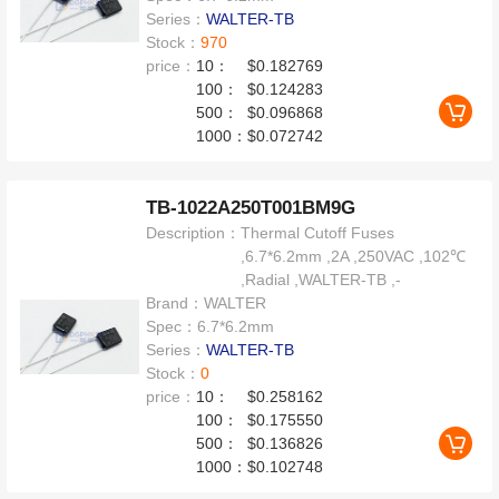
Series：
WALTER-TB
Stock：
970
price：
10：
$0.182769
100：
$0.124283
500：
$0.096868
1000：
$0.072742
TB-1022A250T001BM9G
Description：
Thermal Cutoff Fuses
,6.7*6.2mm ,2A ,250VAC ,102℃
,Radial ,WALTER-TB ,-
Brand：
WALTER
Spec：
6.7*6.2mm
Series：
WALTER-TB
Stock：
0
price：
10：
$0.258162
100：
$0.175550
500：
$0.136826
1000：
$0.102748