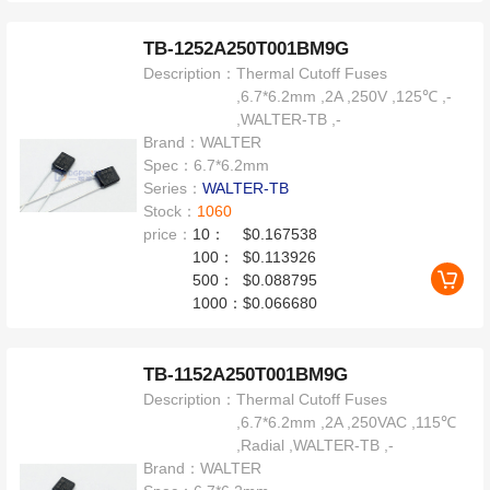
TB-1252A250T001BM9G
Description：
Thermal Cutoff Fuses
,6.7*6.2mm ,2A ,250V ,125℃ ,-
,WALTER-TB ,-
Brand：
WALTER
Spec：
6.7*6.2mm
Series：
WALTER-TB
Stock：
1060
price：
10：
$0.167538
100：
$0.113926
500：
$0.088795
1000：
$0.066680
TB-1152A250T001BM9G
Description：
Thermal Cutoff Fuses
,6.7*6.2mm ,2A ,250VAC ,115℃
,Radial ,WALTER-TB ,-
Brand：
WALTER