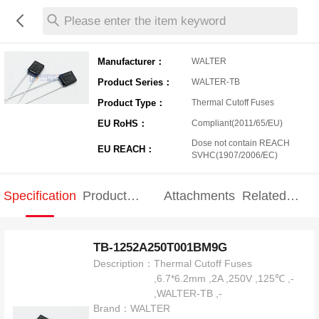
Please enter the item keyword
Manufacturer：
WALTER
Product Series：
WALTER-TB
Product Type：
Thermal Cutoff Fuses
EU RoHS：
Compliant(2011/65/EU)
Dose not contain REACH
EU REACH：
SVHC(1907/2006/EC)
Specification
Product
Attachments
Related
Specification
products
TB-1252A250T001BM9G
Description：
Thermal Cutoff Fuses
,6.7*6.2mm ,2A ,250V ,125℃ ,-
,WALTER-TB ,-
Brand：
WALTER