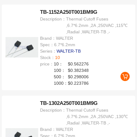
TB-1152A250T001BM9G
Description：
Thermal Cutoff Fuses
,6.7*6.2mm ,2A ,250VAC ,115℃
,Radial ,WALTER-TB ,-
Brand：
WALTER
Spec：
6.7*6.2mm
Series：
WALTER-TB
Stock：
10
price：
10：
$0.562276
100：
$0.382348
500：
$0.298006
1000：
$0.223786
TB-1302A250T001BM9G
Description：
Thermal Cutoff Fuses
,6.7*6.2mm ,2A ,250VAC ,130℃
,Radial ,WALTER-TB ,-
Brand：
WALTER
Spec：
6.7*6.2mm