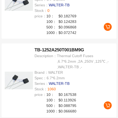
Series：
WALTER-TB
Stock：
0
price：
10：
$0.182769
100：
$0.124283
500：
$0.096868
1000：
$0.072742
TB-1252A250T001BM9G
Description：
Thermal Cutoff Fuses
,6.7*6.2mm ,2A ,250V ,125℃ ,-
,WALTER-TB ,-
Brand：
WALTER
Spec：
6.7*6.2mm
Series：
WALTER-TB
Stock：
1060
price：
10：
$0.167538
100：
$0.113926
500：
$0.088795
1000：
$0.066680