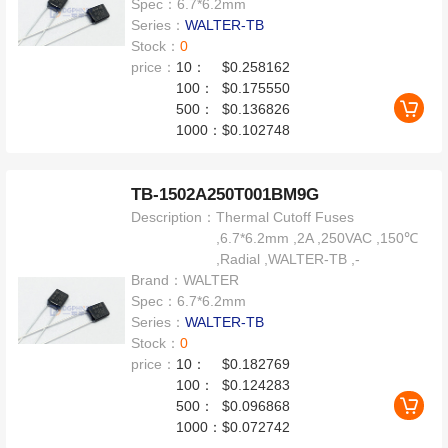
Spec：
6.7*6.2mm
Series：
WALTER-TB
Stock：
0
price：
10：
$0.258162
100：
$0.175550
500：
$0.136826
1000：
$0.102748
TB-1502A250T001BM9G
Description：
Thermal Cutoff Fuses
,6.7*6.2mm ,2A ,250VAC ,150℃
,Radial ,WALTER-TB ,-
Brand：
WALTER
Spec：
6.7*6.2mm
Series：
WALTER-TB
Stock：
0
price：
10：
$0.182769
100：
$0.124283
500：
$0.096868
1000：
$0.072742