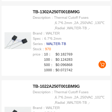
TB-1302A250T001BM9G
Description：
Thermal Cutoff Fuses
,6.7*6.2mm ,2A ,250VAC ,130℃
,Radial ,WALTER-TB ,-
Brand：
WALTER
Spec：
6.7*6.2mm
Series：
WALTER-TB
Stock：
970
price：
10：
$0.182769
100：
$0.124283
500：
$0.096868
1000：
$0.072742
TB-1022A250T001BM9G
Description：
Thermal Cutoff Fuses
,6.7*6.2mm ,2A ,250VAC ,102℃
,Radial ,WALTER-TB ,-
Brand：
WALTER