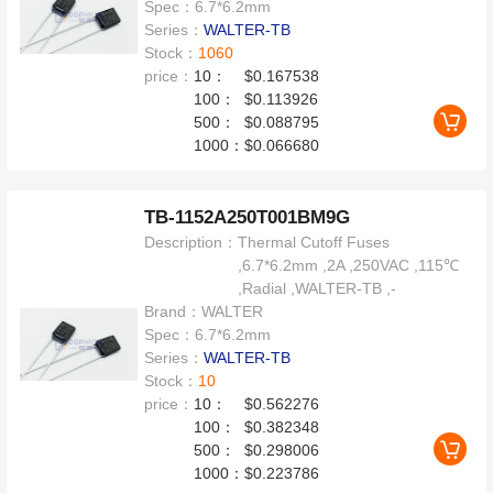
Spec：
6.7*6.2mm
Series：
WALTER-TB
Stock：
1060
price：
10：
$0.167538
100：
$0.113926
500：
$0.088795
1000：
$0.066680
TB-1152A250T001BM9G
Description：
Thermal Cutoff Fuses
,6.7*6.2mm ,2A ,250VAC ,115℃
,Radial ,WALTER-TB ,-
Brand：
WALTER
Spec：
6.7*6.2mm
Series：
WALTER-TB
Stock：
10
price：
10：
$0.562276
100：
$0.382348
500：
$0.298006
1000：
$0.223786