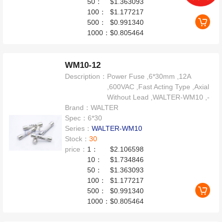
50：
$1.363093
100：
$1.177217
500：
$0.991340
1000：
$0.805464
WM10-12
Description：
Power Fuse ,6*30mm ,12A
,600VAC ,Fast Acting Type ,Axial
Without Lead ,WALTER-WM10 ,-
Brand：
WALTER
Spec：
6*30
Series：
WALTER-WM10
Stock：
30
price：
1：
$2.106598
10：
$1.734846
50：
$1.363093
100：
$1.177217
500：
$0.991340
1000：
$0.805464