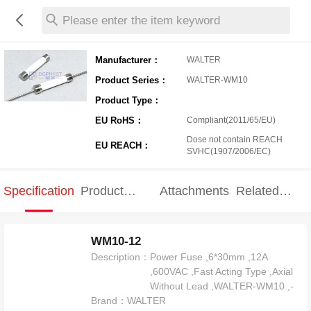
Please enter the item keyword
Manufacturer：
WALTER
Product Series：
WALTER-WM10
Product Type：
EU RoHS：
Compliant(2011/65/EU)
Dose not contain REACH
EU REACH：
SVHC(1907/2006/EC)
Specification
Product
Attachments
Related
Specification
products
WM10-12
Description：
Power Fuse ,6*30mm ,12A
,600VAC ,Fast Acting Type ,Axial
Without Lead ,WALTER-WM10 ,-
Brand：
WALTER