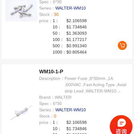
Spec：
6*30
Series：
WALTER-WM10
Stock：
30
price：
1：
$2.106598
10：
$1.734846
50：
$1.363093
100：
$1.177217
500：
$0.991340
1000：
$0.805464
WM10-1-P
Description：
Power Fuse ,6*30mm ,1A
,600VAC ,Fast Acting Type ,Axial
strip Lead ,WALTER-WM10 ,-
Brand：
WALTER
Spec：
6*30
Series：
WALTER-WM10
Stock：
0
price：
1：
$2.106598
10：
$1.734846