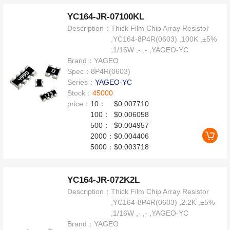
YC164-JR-07100KL
Description：
Thick Film Chip Array Resistor
,YC164-8P4R(0603) ,100K ,±5%
,1/16W ,- ,- ,YAGEO-YC
Brand：
YAGEO
Spec：
8P4R(0603)
Series：
YAGEO-YC
Stock：
45000
price：
10：
$0.007710
100：
$0.006058
500：
$0.004957
2000：
$0.004406
5000：
$0.003718
YC164-JR-072K2L
Description：
Thick Film Chip Array Resistor
,YC164-8P4R(0603) ,2.2K ,±5%
,1/16W ,- ,- ,YAGEO-YC
Brand：
YAGEO