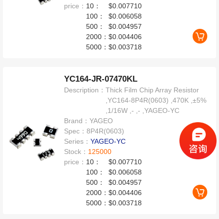
price：
10：
$0.007710
100：
$0.006058
500：
$0.004957
2000：
$0.004406
5000：
$0.003718
YC164-JR-07470KL
Description：
Thick Film Chip Array Resistor
,YC164-8P4R(0603) ,470K ,±5%
,1/16W ,- ,- ,YAGEO-YC
Brand：
YAGEO
Spec：
8P4R(0603)
Series：
YAGEO-YC
Stock：
125000
price：
10：
$0.007710
100：
$0.006058
500：
$0.004957
2000：
$0.004406
5000：
$0.003718