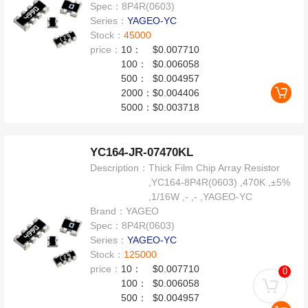
Spec：
8P4R(0603)
Series：
YAGEO-YC
Stock：
45000
price：
10：
$0.007710
100：
$0.006058
500：
$0.004957
2000：
$0.004406
5000：
$0.003718
YC164-JR-07470KL
Description：
Thick Film Chip Array Resistor
,YC164-8P4R(0603) ,470K ,±5%
,1/16W ,- ,- ,YAGEO-YC
Brand：
YAGEO
Spec：
8P4R(0603)
Series：
YAGEO-YC
Stock：
125000
price：
10：
$0.007710
0
100：
$0.006058
500：
$0.004957