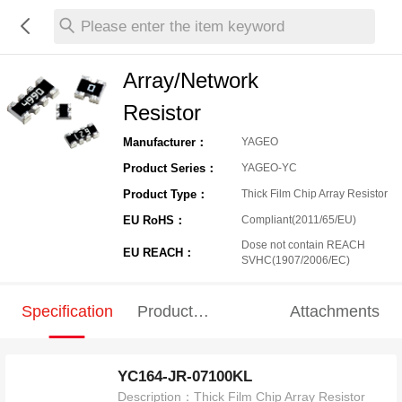
Please enter the item keyword
Array/Network
Resistor
Manufacturer：
YAGEO
Product Series：
YAGEO-YC
Product Type：
Thick Film Chip Array Resistor
EU RoHS：
Compliant(2011/65/EU)
Dose not contain REACH
EU REACH：
SVHC(1907/2006/EC)
Specification
Product
Attachments
Specification
YC164-JR-07100KL
Description：
Thick Film Chip Array Resistor