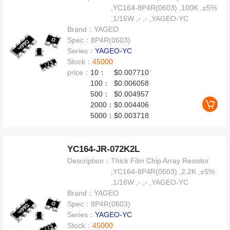
,YC164-8P4R(0603) ,100K ,±5%
,1/16W ,- ,- ,YAGEO-YC
Brand：
YAGEO
Spec：
8P4R(0603)
Series：
YAGEO-YC
Stock：
45000
price：
10：
$0.007710
100：
$0.006058
500：
$0.004957
2000：
$0.004406
5000：
$0.003718
YC164-JR-072K2L
Description：
Thick Film Chip Array Resistor
,YC164-8P4R(0603) ,2.2K ,±5%
,1/16W ,- ,- ,YAGEO-YC
Brand：
YAGEO
Spec：
8P4R(0603)
Series：
YAGEO-YC
Stock：
45000