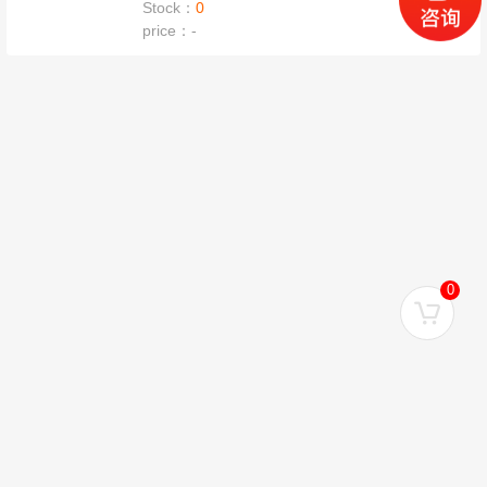
Stock：
0
price：
-
0