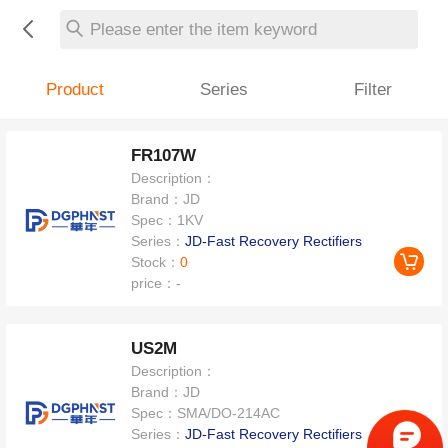
Please enter the item keyword
Product
Series
Filter
FR107W
Description：
Brand：
JD
Spec：
1KV
Series：
JD-Fast Recovery Rectifiers
Stock：
0
price：
-
US2M
Description：
Brand：
JD
Spec：
SMA/DO-214AC
Series：
JD-Fast Recovery Rectifiers