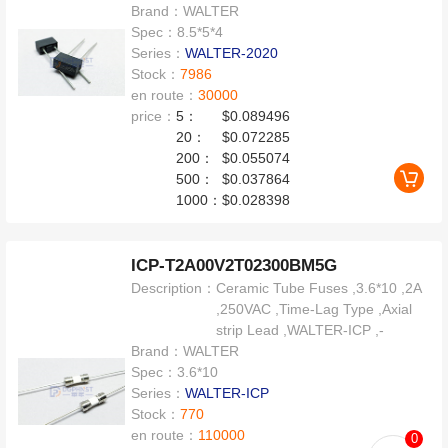
Brand：
WALTER
Spec：
8.5*5*4
Series：
WALTER-2020
Stock：
7986
en route：
30000
price：
5：
$0.089496
20：
$0.072285
200：
$0.055074
500：
$0.037864
1000：
$0.028398
ICP-T2A00V2T02300BM5G
Description：
Ceramic Tube Fuses ,3.6*10 ,2A
,250VAC ,Time-Lag Type ,Axial
strip Lead ,WALTER-ICP ,-
Brand：
WALTER
Spec：
3.6*10
Series：
WALTER-ICP
Stock：
770
en route：
110000
0