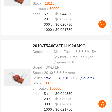
Stock：
18115
en route：
50000
price：
5：
$0.044550
20：
$0.036630
300：
$0.026730
1000：
$0.021780
2010-T5A00V2T11192AM9G
Description：
Micro Fuses ,8.5*8.5*4 ,5A
,250VAC ,Time-Lag Type
,Square,2010
Brand：
WALTER
Spec：
2010(8.5*8.5*4mm)
Series：
WALTER-2010250V（Square)
Stock：
80
en route：
180000
price：
5：
$0.044550
20：
$0.036630
300：
$0.026730
1000：
$0.021780