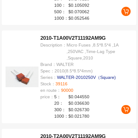
100：
$0.105092
500：
$0.070062
1000：
$0.052546
2010-T1A00V2T11192AM9G
Description：
Micro Fuses ,8.5*8.5*4 ,1A
,250VAC ,Time-Lag Type
,Square,2010
Brand：
WALTER
Spec：
2010(8.5*8.5*4mm)
Series：
WALTER-2010250V（Square)
Stock：
39116
en route：
90000
price：
5：
$0.044550
20：
$0.036630
300：
$0.026730
1000：
$0.021780
2010-T2A00V2T11192AM9G