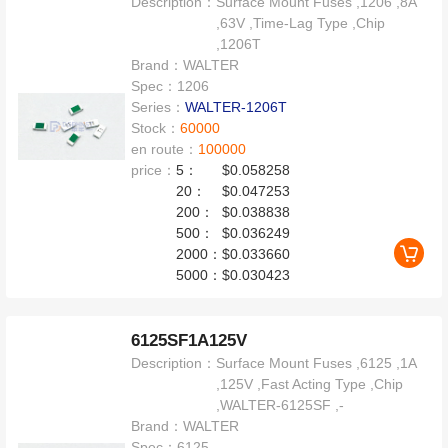
Description：
Surface Mount Fuses ,1206 ,8A
,63V ,Time-Lag Type ,Chip
,1206T
Brand：
WALTER
Spec：
1206
Series：
WALTER-1206T
Stock：
60000
en route：
100000
price：
5：
$0.058258
20：
$0.047253
200：
$0.038838
500：
$0.036249
2000：
$0.033660
5000：
$0.030423
6125SF1A125V
Description：
Surface Mount Fuses ,6125 ,1A
,125V ,Fast Acting Type ,Chip
,WALTER-6125SF ,-
Brand：
WALTER
Spec：
6125