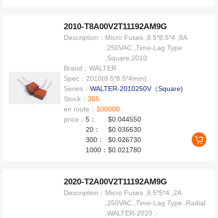
2010-T8A00V2T11192AM9G
Description：
Micro Fuses ,8.5*8.5*4 ,8A
,250VAC ,Time-Lag Type
,Square,2010
Brand：
WALTER
Spec：
2010(8.5*8.5*4mm)
Series：
WALTER-2010250V（Square)
Stock：
355
en route：
100000
price：
5：
$0.044550
20：
$0.036630
300：
$0.026730
1000：
$0.021780
2020-T2A00V2T11192AM9G
Description：
Micro Fuses ,8.5*5*4 ,2A
,250VAC ,Time-Lag Type ,Radial
,WALTER-2020 ,-