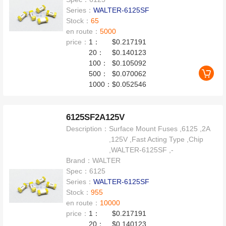
Series：
WALTER-6125SF
Stock：
65
en route：
5000
price：
1：
$0.217191
20：
$0.140123
100：
$0.105092
500：
$0.070062
1000：
$0.052546
6125SF2A125V
Description：
Surface Mount Fuses ,6125 ,2A
,125V ,Fast Acting Type ,Chip
,WALTER-6125SF ,-
Brand：
WALTER
Spec：
6125
Series：
WALTER-6125SF
Stock：
955
en route：
10000
price：
1：
$0.217191
20：
$0.140123