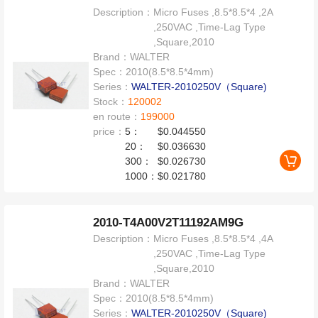
Description：
Micro Fuses ,8.5*8.5*4 ,2A
,250VAC ,Time-Lag Type
,Square,2010
Brand：
WALTER
Spec：
2010(8.5*8.5*4mm)
Series：
WALTER-2010250V（Square)
Stock：
120002
en route：
199000
price：
5：
$0.044550
20：
$0.036630
300：
$0.026730
1000：
$0.021780
2010-T4A00V2T11192AM9G
Description：
Micro Fuses ,8.5*8.5*4 ,4A
,250VAC ,Time-Lag Type
,Square,2010
Brand：
WALTER
Spec：
2010(8.5*8.5*4mm)
Series：
WALTER-2010250V（Square)