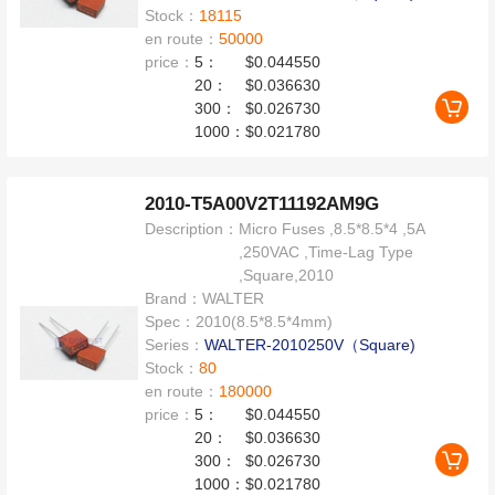
Stock：
18115
en route：
50000
price：
5：
$0.044550
20：
$0.036630
300：
$0.026730
1000：
$0.021780
2010-T5A00V2T11192AM9G
Description：
Micro Fuses ,8.5*8.5*4 ,5A
,250VAC ,Time-Lag Type
,Square,2010
Brand：
WALTER
Spec：
2010(8.5*8.5*4mm)
Series：
WALTER-2010250V（Square)
Stock：
80
en route：
180000
price：
5：
$0.044550
20：
$0.036630
300：
$0.026730
1000：
$0.021780