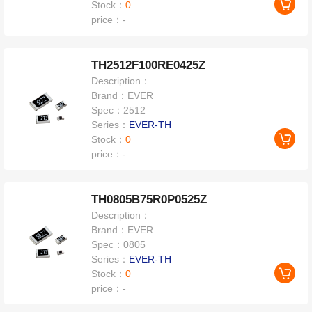
Stock：
0
price：
-
TH2512F100RE0425Z
Description：
Brand：
EVER
Spec：
2512
Series：
EVER-TH
Stock：
0
price：
-
TH0805B75R0P0525Z
Description：
Brand：
EVER
Spec：
0805
Series：
EVER-TH
Stock：
0
price：
-