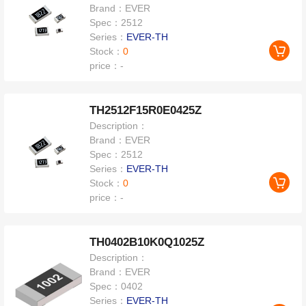
Brand：
EVER
Spec：
2512
Series：
EVER-TH
Stock：
0
price：
-
TH2512F15R0E0425Z
Description：
Brand：
EVER
Spec：
2512
Series：
EVER-TH
Stock：
0
price：
-
TH0402B10K0Q1025Z
Description：
Brand：
EVER
Spec：
0402
Series：
EVER-TH