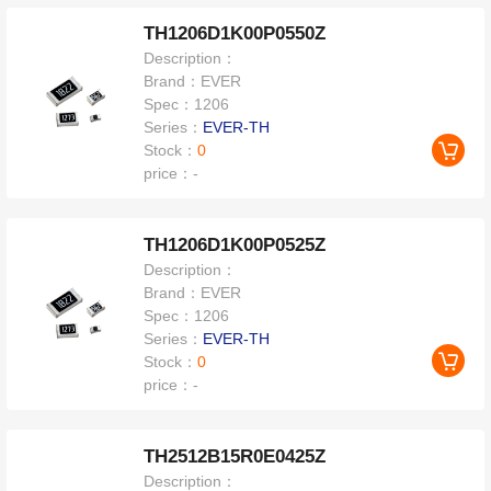
TH1206D1K00P0550Z
Description：
Brand：
EVER
Spec：
1206
Series：
EVER-TH
Stock：
0
price：
-
TH1206D1K00P0525Z
Description：
Brand：
EVER
Spec：
1206
Series：
EVER-TH
Stock：
0
price：
-
TH2512B15R0E0425Z
Description：