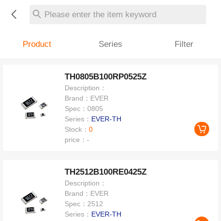
Please enter the item keyword
Product
Series
Filter
TH0805B100RP0525Z
Description：
Brand：
EVER
Spec：
0805
Series：
EVER-TH
Stock：
0
price：
-
TH2512B100RE0425Z
Description：
Brand：
EVER
Spec：
2512
Series：
EVER-TH