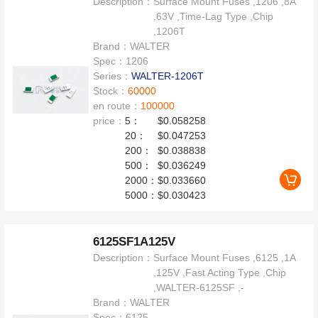
Description：
Surface Mount Fuses ,1206 ,8A
,63V ,Time-Lag Type ,Chip
,1206T
Brand：
WALTER
Spec：
1206
Series：
WALTER-1206T
Stock：
60000
en route：
100000
price：
5：
$0.058258
20：
$0.047253
200：
$0.038838
500：
$0.036249
2000：
$0.033660
5000：
$0.030423
6125SF1A125V
Description：
Surface Mount Fuses ,6125 ,1A
,125V ,Fast Acting Type ,Chip
,WALTER-6125SF ,-
Brand：
WALTER
Spec：
6125