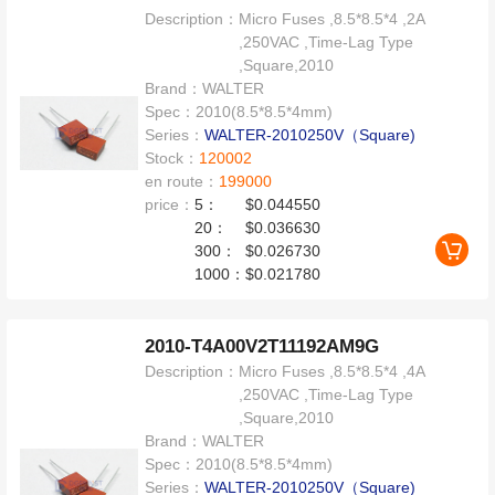
Description：
Micro Fuses ,8.5*8.5*4 ,2A
,250VAC ,Time-Lag Type
,Square,2010
Brand：
WALTER
Spec：
2010(8.5*8.5*4mm)
Series：
WALTER-2010250V（Square)
Stock：
120002
en route：
199000
price：
5：
$0.044550
20：
$0.036630
300：
$0.026730
1000：
$0.021780
2010-T4A00V2T11192AM9G
Description：
Micro Fuses ,8.5*8.5*4 ,4A
,250VAC ,Time-Lag Type
,Square,2010
Brand：
WALTER
Spec：
2010(8.5*8.5*4mm)
Series：
WALTER-2010250V（Square)