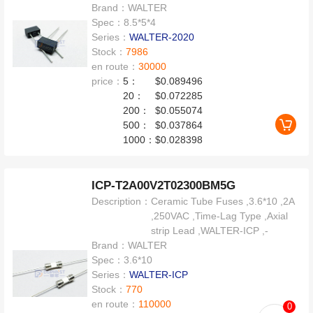
Brand：
WALTER
Spec：
8.5*5*4
Series：
WALTER-2020
Stock：
7986
en route：
30000
price：
5：
$0.089496
20：
$0.072285
200：
$0.055074
500：
$0.037864
1000：
$0.028398
ICP-T2A00V2T02300BM5G
Description：
Ceramic Tube Fuses ,3.6*10 ,2A
,250VAC ,Time-Lag Type ,Axial
strip Lead ,WALTER-ICP ,-
Brand：
WALTER
Spec：
3.6*10
Series：
WALTER-ICP
Stock：
770
en route：
110000
0