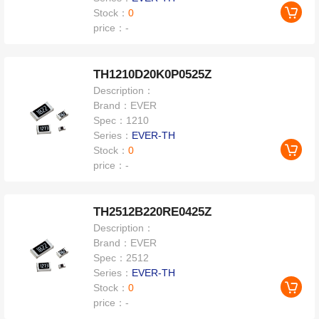
Stock：
0
price：
-
TH1210D20K0P0525Z
Description：
Brand：
EVER
Spec：
1210
Series：
EVER-TH
Stock：
0
price：
-
TH2512B220RE0425Z
Description：
Brand：
EVER
Spec：
2512
Series：
EVER-TH
Stock：
0
price：
-