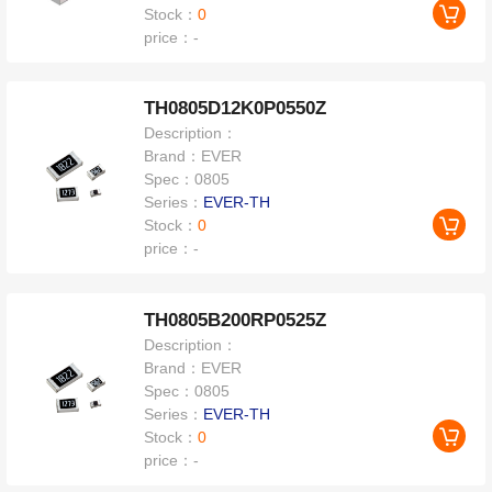
Stock：
0
price：
-
TH0805D12K0P0550Z
Description：
Brand：
EVER
Spec：
0805
Series：
EVER-TH
Stock：
0
price：
-
TH0805B200RP0525Z
Description：
Brand：
EVER
Spec：
0805
Series：
EVER-TH
Stock：
0
price：
-