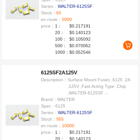
Series：
WALTER-6125SF
Stock：
65
en route：
5000
price：
1：
$0.217191
20：
$0.140123
100：
$0.105092
500：
$0.070062
1000：
$0.052546
6125SF2A125V
Description：
Surface Mount Fuses ,6125 ,2A
,125V ,Fast Acting Type ,Chip
,WALTER-6125SF ,-
Brand：
WALTER
Spec：
6125
Series：
WALTER-6125SF
Stock：
955
en route：
10000
price：
1：
$0.217191
20：
$0.140123