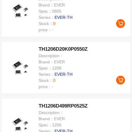
Brand：
EVER
Spec：
0805
Series：
EVER-TH
Stock：
0
price：
-
TH1206D20K0P0550Z
Description：
Brand：
EVER
Spec：
1206
Series：
EVER-TH
Stock：
0
price：
-
TH1206D499RP0525Z
Description：
Brand：
EVER
Spec：
1206
Series：
EVER-TH