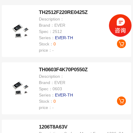
TH2512F220RE0425Z
Description：
Brand：
EVER
Spec：
2512
Series：
EVER-TH
Stock：
0
price：
-
TH0603F4K70P0550Z
Description：
Brand：
EVER
Spec：
0603
Series：
EVER-TH
Stock：
0
price：
-
1206T8A63V