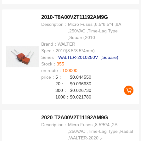
2010-T8A00V2T11192AM9G
Description：
Micro Fuses ,8.5*8.5*4 ,8A
,250VAC ,Time-Lag Type
,Square,2010
Brand：
WALTER
Spec：
2010(8.5*8.5*4mm)
Series：
WALTER-2010250V（Square)
Stock：
355
en route：
100000
price：
5：
$0.044550
20：
$0.036630
300：
$0.026730
1000：
$0.021780
2020-T2A00V2T11192AM9G
Description：
Micro Fuses ,8.5*5*4 ,2A
,250VAC ,Time-Lag Type ,Radial
,WALTER-2020 ,-