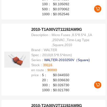
100：
$0.105092
500：
$0.070062
1000：
$0.052546
2010-T1A00V2T11192AM9G
Description：
Micro Fuses ,8.5*8.5*4 ,1A
,250VAC ,Time-Lag Type
,Square,2010
Brand：
WALTER
Spec：
2010(8.5*8.5*4mm)
Series：
WALTER-2010250V（Square)
Stock：
39116
en route：
90000
price：
5：
$0.044550
20：
$0.036630
300：
$0.026730
1000：
$0.021780
2010-T2A00V2T11192AM9G