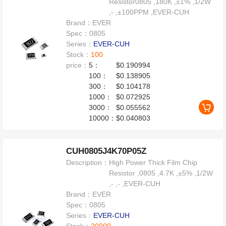
Resistor0805 ,180K ,±1% ,1/2W
,- ,±100PPM ,EVER-CUH
Brand：
EVER
Spec：
0805
Series：
EVER-CUH
Stock：
100
price：
5：
$0.190994
100：
$0.138905
300：
$0.104178
1000：
$0.072925
3000：
$0.055562
10000：
$0.040803
CUH0805J4K70P05Z
Description：
High Power Thick Film Chip
Resistor ,0805 ,4.7K ,±5% ,1/2W
,- ,- ,EVER-CUH
Brand：
EVER
Spec：
0805
Series：
EVER-CUH