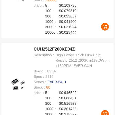
Stock：
20000
price：
5：
$0.109738
100：
$0.079810
300：
$0.059857
1000：
$0.041900
3000：
$0.031924
10000：
$0.023444
CUH2512F200KE04Z
Description：
High Power Thick Film Chip
Resistor2512 ,200K ,±1% ,3W ,- ,
±150PPM ,EVER-CUH
Brand：
EVER
Spec：
2512
Series：
EVER-CUH
Stock：
80
price：
5：
$0.946592
100：
$0.688431
300：
$0.516323
1000：
$0.361426
3000：
$0.275372