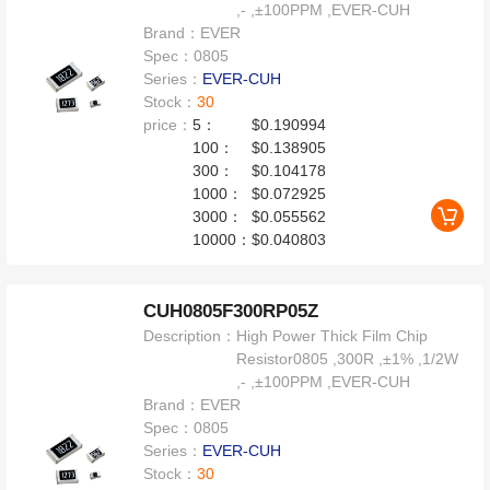
,- ,±100PPM ,EVER-CUH
Brand：
EVER
Spec：
0805
Series：
EVER-CUH
Stock：
30
price：
5：
$0.190994
100：
$0.138905
300：
$0.104178
1000：
$0.072925
3000：
$0.055562
10000：
$0.040803
CUH0805F300RP05Z
Description：
High Power Thick Film Chip
Resistor0805 ,300R ,±1% ,1/2W
,- ,±100PPM ,EVER-CUH
Brand：
EVER
Spec：
0805
Series：
EVER-CUH
Stock：
30