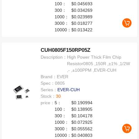
100：
$0.045693
300：
$0.034269
1000：
$0.023989
3000：
$0.018277
10000：
$0.013422
CUH0805F150RP05Z
Description：
High Power Thick Film Chip
Resistor0805 ,150R ,±1% ,1/2W
,- ,±100PPM ,EVER-CUH
Brand：
EVER
Spec：
0805
Series：
EVER-CUH
Stock：
30
price：
5：
$0.190994
100：
$0.138905
300：
$0.104178
1000：
$0.072925
3000：
$0.055562
10000：
$0.040803