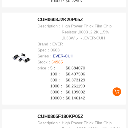
10000：
$0.229071
CUH0603J2K20P05Z
Description：
High Power Thick Film Chip
Resistor ,0603 ,2.2K ,±5%
,0.33W ,- ,- ,EVER-CUH
Brand：
EVER
Spec：
0603
Series：
EVER-CUH
Stock：
54985
price：
5：
$0.684070
100：
$0.497506
300：
$0.373129
1000：
$0.261190
3000：
$0.199002
10000：
$0.146142
CUH0805F180KP05Z
Description：
High Power Thick Film Chip