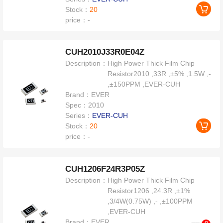
Stock：
20
price：
-
CUH2010J33R0E04Z
Description：
High Power Thick Film Chip
Resistor2010 ,33R ,±5% ,1.5W ,-
,±150PPM ,EVER-CUH
Brand：
EVER
Spec：
2010
Series：
EVER-CUH
Stock：
20
price：
-
CUH1206F24R3P05Z
Description：
High Power Thick Film Chip
Resistor1206 ,24.3R ,±1%
,3/4W(0.75W) ,- ,±100PPM
,EVER-CUH
Brand：
EVER