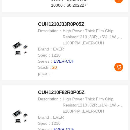
10000：
$0.202227
CUH1210J33R0P05Z
Description：
High Power Thick Film Chip
Resistor1210 ,33R ,±5% ,1W ,- ,
±100PPM ,EVER-CUH
Brand：
EVER
Spec：
1210
Series：
EVER-CUH
Stock：
20
price：
-
CUH1210F82R0P05Z
Description：
High Power Thick Film Chip
Resistor1210 ,82R ,±1% ,1W ,- ,
±100PPM ,EVER-CUH
Brand：
EVER
Spec：
1210
Series：
EVER-CUH