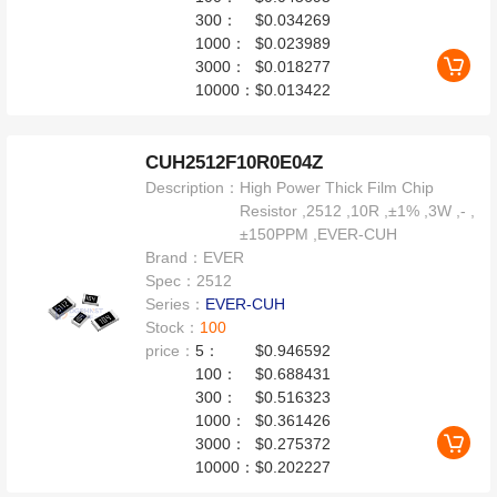
300：
$0.034269
1000：
$0.023989
3000：
$0.018277
10000：
$0.013422
CUH2512F10R0E04Z
Description：
High Power Thick Film Chip
Resistor ,2512 ,10R ,±1% ,3W ,- ,
±150PPM ,EVER-CUH
Brand：
EVER
Spec：
2512
Series：
EVER-CUH
Stock：
100
price：
5：
$0.946592
100：
$0.688431
300：
$0.516323
1000：
$0.361426
3000：
$0.275372
10000：
$0.202227