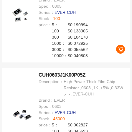
Brand：
EVER
Spec：
0805
Series：
EVER-CUH
Stock：
100
price：
5：
$0.190994
100：
$0.138905
300：
$0.104178
1000：
$0.072925
3000：
$0.055562
10000：
$0.040803
CUH0603J1K00P05Z
Description：
High Power Thick Film Chip
Resistor ,0603 ,1K ,±5% ,0.33W
,- ,- ,EVER-CUH
Brand：
EVER
Spec：
0603
Series：
EVER-CUH
Stock：
45000
price：
5：
$0.062827
100：
$0.045693