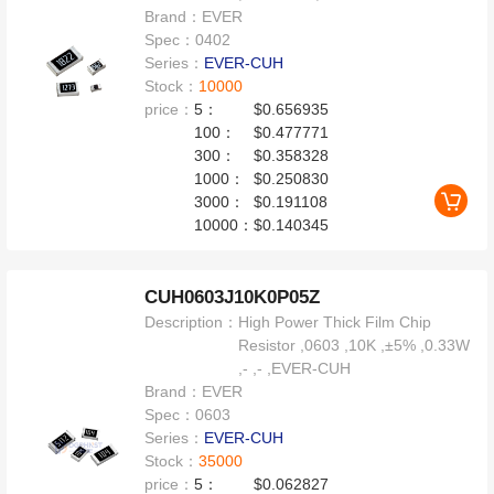
Brand：
EVER
Spec：
0402
Series：
EVER-CUH
Stock：
10000
price：
5：
$0.656935
100：
$0.477771
300：
$0.358328
1000：
$0.250830
3000：
$0.191108
10000：
$0.140345
CUH0603J10K0P05Z
Description：
High Power Thick Film Chip
Resistor ,0603 ,10K ,±5% ,0.33W
,- ,- ,EVER-CUH
Brand：
EVER
Spec：
0603
Series：
EVER-CUH
Stock：
35000
price：
5：
$0.062827