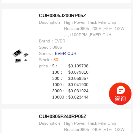
CUH0805J200RP05Z
Description：
High Power Thick Film Chip
Resistor0805 ,200R ,±5% ,1/2W
,- ,±100PPM ,EVER-CUH
Brand：
EVER
Spec：
0805
Series：
EVER-CUH
Stock：
30
price：
5：
$0.109738
100：
$0.079810
300：
$0.059857
1000：
$0.041900
3000：
$0.031924
10000：
$0.023444
CUH0805F240RP05Z
Description：
High Power Thick Film Chip
Resistor0805 ,240R ,±1% ,1/2W