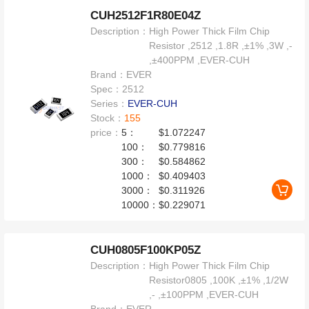
CUH2512F1R80E04Z
Description：
High Power Thick Film Chip
Resistor ,2512 ,1.8R ,±1% ,3W ,-
,±400PPM ,EVER-CUH
Brand：
EVER
Spec：
2512
Series：
EVER-CUH
Stock：
155
price：
5：
$1.072247
100：
$0.779816
300：
$0.584862
1000：
$0.409403
3000：
$0.311926
10000：
$0.229071
CUH0805F100KP05Z
Description：
High Power Thick Film Chip
Resistor0805 ,100K ,±1% ,1/2W
,- ,±100PPM ,EVER-CUH