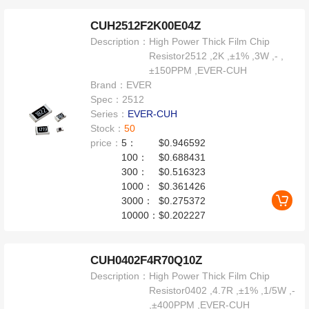
CUH2512F2K00E04Z
Description：
High Power Thick Film Chip
Resistor2512 ,2K ,±1% ,3W ,- ,
±150PPM ,EVER-CUH
Brand：
EVER
Spec：
2512
Series：
EVER-CUH
Stock：
50
price：
5：
$0.946592
100：
$0.688431
300：
$0.516323
1000：
$0.361426
3000：
$0.275372
10000：
$0.202227
CUH0402F4R70Q10Z
Description：
High Power Thick Film Chip
Resistor0402 ,4.7R ,±1% ,1/5W ,-
,±400PPM ,EVER-CUH