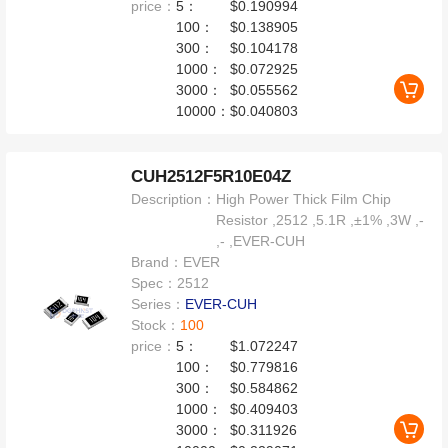
price：
5：
$0.190994
100：
$0.138905
300：
$0.104178
1000：
$0.072925
3000：
$0.055562
10000：
$0.040803
CUH2512F5R10E04Z
Description：
High Power Thick Film Chip
Resistor ,2512 ,5.1R ,±1% ,3W ,-
,- ,EVER-CUH
Brand：
EVER
Spec：
2512
Series：
EVER-CUH
Stock：
100
price：
5：
$1.072247
100：
$0.779816
300：
$0.584862
1000：
$0.409403
3000：
$0.311926