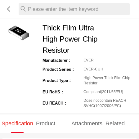
Please enter the item keyword
Thick Film Ultra
High Power Chip
Resistor
Manufacturer：
EVER
Product Series：
EVER-CUH
High Power Thick Film Chip
Product Type：
Resistor
EU RoHS：
Compliant(2011/65/EU)
Dose not contain REACH
EU REACH：
SVHC(1907/2006/EC)
Specification
Product
Attachments
Related
Specification
products