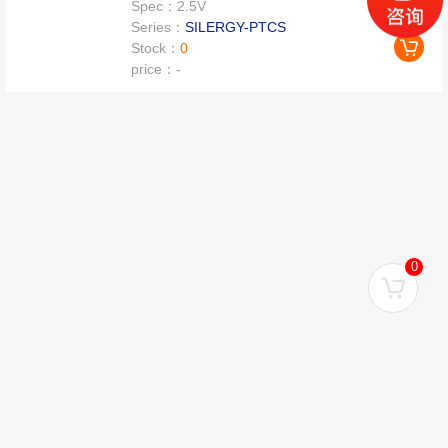
Spec：
2.5V
Series：
SILERGY-PTCS
Stock：
0
price：
-
0