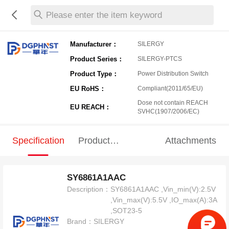
Please enter the item keyword
Manufacturer：
SILERGY
Product Series：
SILERGY-PTCS
Product Type：
Power Distribution Switch
EU RoHS：
Compliant(2011/65/EU)
Dose not contain REACH
EU REACH：
SVHC(1907/2006/EC)
Specification
Product
Attachments
Specification
SY6861A1AAC
Description：
SY6861A1AAC ,Vin_min(V):2.5V
,Vin_max(V):5.5V ,IO_max(A):3A
,SOT23-5
Brand：
SILERGY