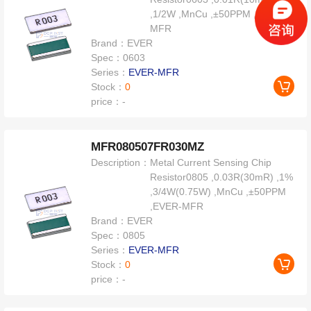
,1/2W ,MnCu ,±50PPM ,EVER-
MFR
Brand：
EVER
Spec：
0603
Series：
EVER-MFR
Stock：
0
price：
-
MFR080507FR030MZ
Description：
Metal Current Sensing Chip
Resistor0805 ,0.03R(30mR) ,1%
,3/4W(0.75W) ,MnCu ,±50PPM
,EVER-MFR
Brand：
EVER
Spec：
0805
Series：
EVER-MFR
Stock：
0
price：
-