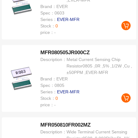
,EVER-MFR
Brand：
EVER
Spec：
0603
Series：
EVER-MFR
Stock：
0
price：
-
MFR080505JR000CZ
Description：
Metal Current Sensing Chip
Resistor0805 ,0R ,5% ,1/2W ,Cu ,
±50PPM ,EVER-MFR
Brand：
EVER
Spec：
0805
Series：
EVER-MFR
Stock：
0
price：
-
MFR050810FR002MZ
Description：
Wide Terminal Current Sensing