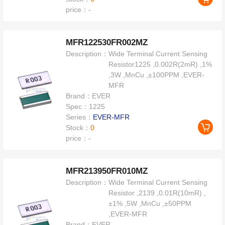
price：
-
MFR122530FR002MZ
Description：
Wide Terminal Current Sensing
Resistor1225 ,0.002R(2mR) ,1%
,3W ,MnCu ,±100PPM ,EVER-
MFR
Brand：
EVER
Spec：
1225
Series：
EVER-MFR
Stock：
0
price：
-
MFR213950FR010MZ
Description：
Wide Terminal Current Sensing
Resistor ,2139 ,0.01R(10mR) ,
±1% ,5W ,MnCu ,±50PPM
,EVER-MFR
Brand：
EVER