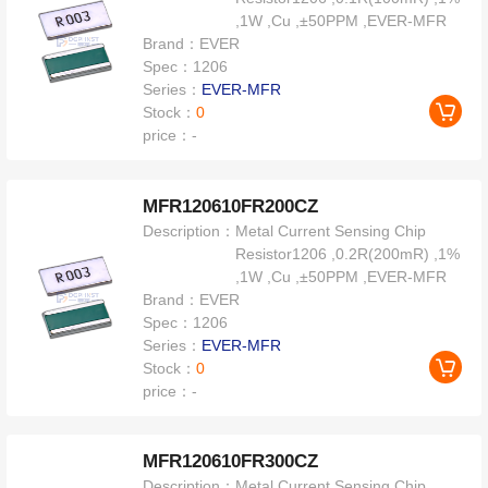
,1W ,Cu ,±50PPM ,EVER-MFR
Brand：
EVER
Spec：
1206
Series：
EVER-MFR
Stock：
0
price：
-
MFR120610FR200CZ
Description：
Metal Current Sensing Chip
Resistor1206 ,0.2R(200mR) ,1%
,1W ,Cu ,±50PPM ,EVER-MFR
Brand：
EVER
Spec：
1206
Series：
EVER-MFR
Stock：
0
price：
-
MFR120610FR300CZ
Description：
Metal Current Sensing Chip