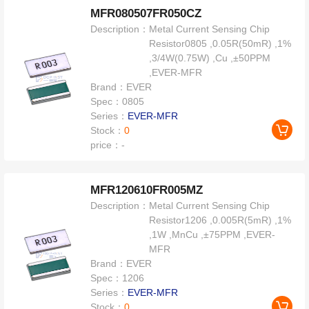
MFR080507FR050CZ
Description：
Metal Current Sensing Chip
Resistor0805 ,0.05R(50mR) ,1%
,3/4W(0.75W) ,Cu ,±50PPM
,EVER-MFR
Brand：
EVER
Spec：
0805
Series：
EVER-MFR
Stock：
0
price：
-
MFR120610FR005MZ
Description：
Metal Current Sensing Chip
Resistor1206 ,0.005R(5mR) ,1%
,1W ,MnCu ,±75PPM ,EVER-
MFR
Brand：
EVER
Spec：
1206
Series：
EVER-MFR
Stock：
0