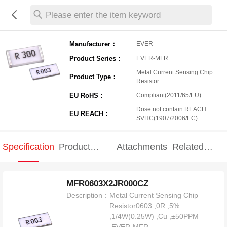
Please enter the item keyword
Manufacturer：
EVER
Product Series：
EVER-MFR
Metal Current Sensing Chip
Product Type：
Resistor
EU RoHS：
Compliant(2011/65/EU)
Dose not contain REACH
EU REACH：
SVHC(1907/2006/EC)
Specification
Product
Attachments
Related
Specification
products
MFR0603X2JR000CZ
Description：
Metal Current Sensing Chip
Resistor0603 ,0R ,5%
,1/4W(0.25W) ,Cu ,±50PPM