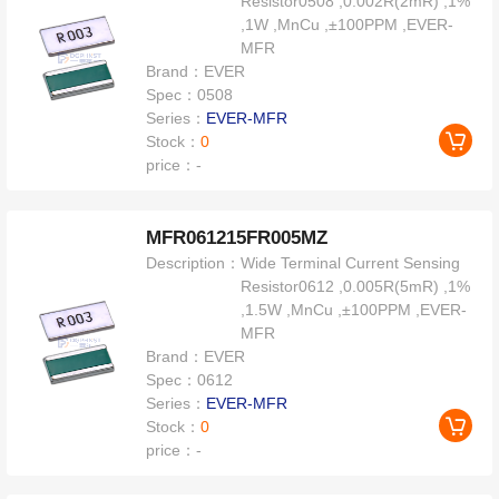
Resistor0508 ,0.002R(2mR) ,1%
,1W ,MnCu ,±100PPM ,EVER-
MFR
Brand：
EVER
Spec：
0508
Series：
EVER-MFR
Stock：
0
price：
-
MFR061215FR005MZ
Description：
Wide Terminal Current Sensing
Resistor0612 ,0.005R(5mR) ,1%
,1.5W ,MnCu ,±100PPM ,EVER-
MFR
Brand：
EVER
Spec：
0612
Series：
EVER-MFR
Stock：
0
price：
-