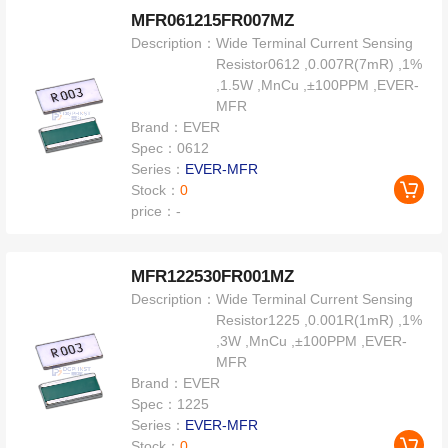
MFR061215FR007MZ
Description：
Wide Terminal Current Sensing
Resistor0612 ,0.007R(7mR) ,1%
,1.5W ,MnCu ,±100PPM ,EVER-
MFR
Brand：
EVER
Spec：
0612
Series：
EVER-MFR
Stock：
0
price：
-
MFR122530FR001MZ
Description：
Wide Terminal Current Sensing
Resistor1225 ,0.001R(1mR) ,1%
,3W ,MnCu ,±100PPM ,EVER-
MFR
Brand：
EVER
Spec：
1225
Series：
EVER-MFR
Stock：
0