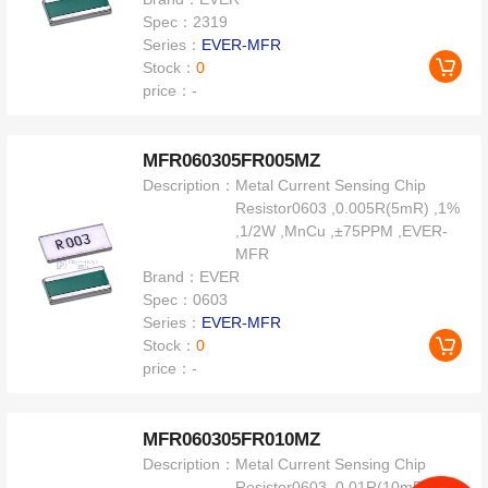
Spec：
2319
Series：
EVER-MFR
Stock：
0
price：
-
MFR060305FR005MZ
Description：
Metal Current Sensing Chip
Resistor0603 ,0.005R(5mR) ,1%
,1/2W ,MnCu ,±75PPM ,EVER-
MFR
Brand：
EVER
Spec：
0603
Series：
EVER-MFR
Stock：
0
price：
-
MFR060305FR010MZ
Description：
Metal Current Sensing Chip
Resistor0603 ,0.01R(10mR) ,1%