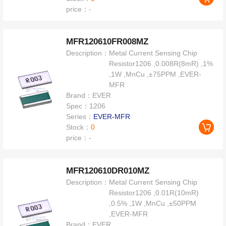
price：
-
MFR120610FR008MZ
Description：
Metal Current Sensing Chip
Resistor1206 ,0.008R(8mR) ,1%
,1W ,MnCu ,±75PPM ,EVER-
MFR
Brand：
EVER
Spec：
1206
Series：
EVER-MFR
Stock：
0
price：
-
MFR120610DR010MZ
Description：
Metal Current Sensing Chip
Resistor1206 ,0.01R(10mR)
,0.5% ,1W ,MnCu ,±50PPM
,EVER-MFR
Brand：
EVER