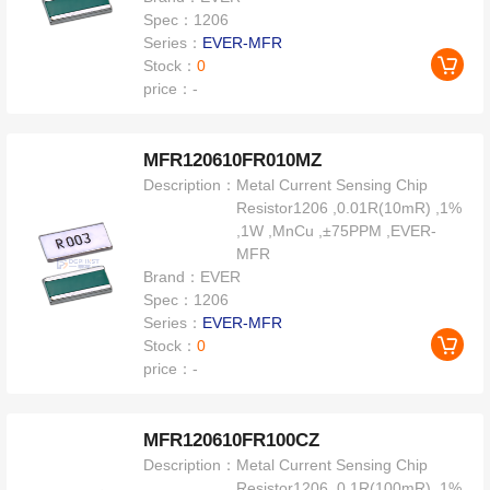
Spec：
1206
Series：
EVER-MFR
Stock：
0
price：
-
MFR120610FR010MZ
Description：
Metal Current Sensing Chip
Resistor1206 ,0.01R(10mR) ,1%
,1W ,MnCu ,±75PPM ,EVER-
MFR
Brand：
EVER
Spec：
1206
Series：
EVER-MFR
Stock：
0
price：
-
MFR120610FR100CZ
Description：
Metal Current Sensing Chip
Resistor1206 ,0.1R(100mR) ,1%