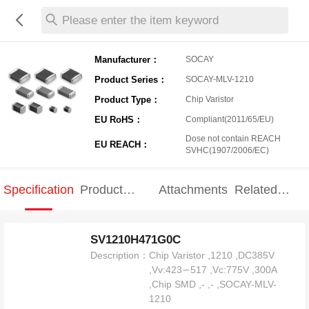
Please enter the item keyword
Manufacturer：
SOCAY
Product Series：
SOCAY-MLV-1210
Product Type：
Chip Varistor
EU RoHS：
Compliant(2011/65/EU)
Dose not contain REACH
EU REACH：
SVHC(1907/2006/EC)
Specification
Product
Attachments
Related
Specification
products
SV1210H471G0C
Description：
Chip Varistor ,1210 ,DC385V
,Vv:423∽517 ,Vc:775V ,300A
,Chip SMD ,- ,- ,SOCAY-MLV-
1210