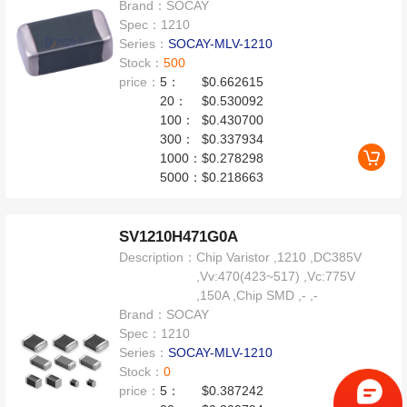
Brand：
SOCAY
Spec：
1210
Series：
SOCAY-MLV-1210
Stock：
500
price：
5：
$0.662615
20：
$0.530092
100：
$0.430700
300：
$0.337934
1000：
$0.278298
5000：
$0.218663
SV1210H471G0A
Description：
Chip Varistor ,1210 ,DC385V
,Vv:470(423~517) ,Vc:775V
,150A ,Chip SMD ,- ,-
Brand：
SOCAY
Spec：
1210
Series：
SOCAY-MLV-1210
Stock：
0
price：
5：
$0.387242