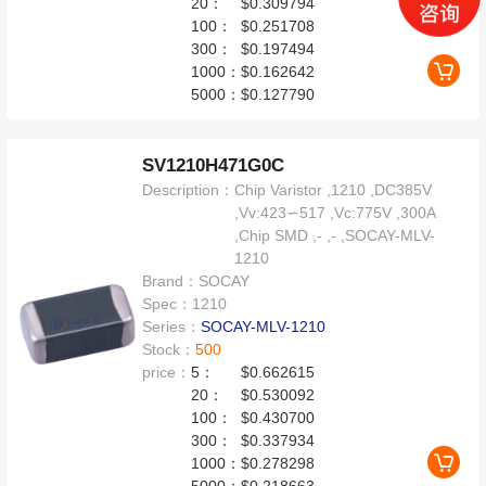
20：
$0.309794
100：
$0.251708
300：
$0.197494
1000：
$0.162642
5000：
$0.127790
SV1210H471G0C
Description：
Chip Varistor ,1210 ,DC385V
,Vv:423∽517 ,Vc:775V ,300A
,Chip SMD ,- ,- ,SOCAY-MLV-
1210
Brand：
SOCAY
Spec：
1210
Series：
SOCAY-MLV-1210
Stock：
500
price：
5：
$0.662615
20：
$0.530092
100：
$0.430700
300：
$0.337934
1000：
$0.278298
5000：
$0.218663