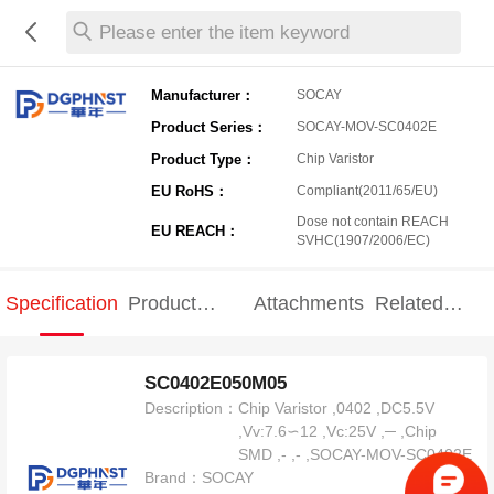
Please enter the item keyword
Manufacturer：
SOCAY
Product Series：
SOCAY-MOV-SC0402E
Product Type：
Chip Varistor
EU RoHS：
Compliant(2011/65/EU)
Dose not contain REACH
EU REACH：
SVHC(1907/2006/EC)
Specification
Product
Attachments
Related
Specification
products
SC0402E050M05
Description：
Chip Varistor ,0402 ,DC5.5V
,Vv:7.6∽12 ,Vc:25V ,─ ,Chip
SMD ,- ,- ,SOCAY-MOV-SC0402E
Brand：
SOCAY