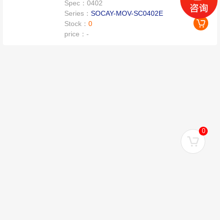
Spec：
0402
Series：
SOCAY-MOV-SC0402E
Stock：
0
price：
-
0