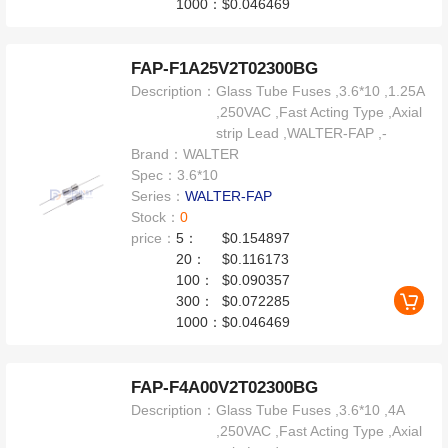
1000：
$0.046469
FAP-F1A25V2T02300BG
Description：
Glass Tube Fuses ,3.6*10 ,1.25A
,250VAC ,Fast Acting Type ,Axial
strip Lead ,WALTER-FAP ,-
Brand：
WALTER
Spec：
3.6*10
Series：
WALTER-FAP
Stock：
0
price：
5：
$0.154897
20：
$0.116173
100：
$0.090357
300：
$0.072285
1000：
$0.046469
FAP-F4A00V2T02300BG
Description：
Glass Tube Fuses ,3.6*10 ,4A
,250VAC ,Fast Acting Type ,Axial