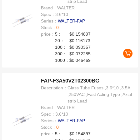
strip Lead
Brand：
WALTER
Spec：
3.6*10
Series：
WALTER-FAP
Stock：
0
price：
5：
$0.154897
20：
$0.116173
100：
$0.090357
300：
$0.072285
1000：
$0.046469
FAP-F3A50V2T02300BG
Description：
Glass Tube Fuses ,3.6*10 ,3.5A
,250VAC ,Fast Acting Type ,Axial
strip Lead
Brand：
WALTER
Spec：
3.6*10
Series：
WALTER-FAP
Stock：
0
price：
5：
$0.154897