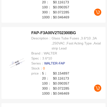
20：
$0.116173
100：
$0.090357
300：
$0.072285
1000：
$0.046469
FAP-F3A00V2T02300BG
Description：
Glass Tube Fuses ,3.6*10 ,3A
,250VAC ,Fast Acting Type ,Axial
strip Lead
Brand：
WALTER
Spec：
3.6*10
Series：
WALTER-FAP
Stock：
0
price：
5：
$0.154897
20：
$0.116173
100：
$0.090357
300：
$0.072285
1000：
$0.046469