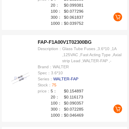
20：
$0.099381
100：
$0.077296
300：
$0.061837
1000：
$0.039752
FAP-F1A00V1T02300BG
Description：
Glass Tube Fuses ,3.6*10 ,1A
,125VAC ,Fast Acting Type ,Axial
strip Lead ,WALTER-FAP ,-
Brand：
WALTER
Spec：
3.6*10
Series：
WALTER-FAP
Stock：
75
price：
5：
$0.154897
20：
$0.116173
100：
$0.090357
300：
$0.072285
1000：
$0.046469