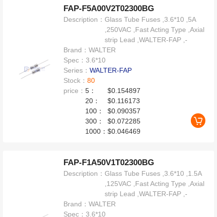
FAP-F5A00V2T02300BG
Description：
Glass Tube Fuses ,3.6*10 ,5A
,250VAC ,Fast Acting Type ,Axial
strip Lead ,WALTER-FAP ,-
Brand：
WALTER
Spec：
3.6*10
Series：
WALTER-FAP
Stock：
80
price：
5：
$0.154897
20：
$0.116173
100：
$0.090357
300：
$0.072285
1000：
$0.046469
FAP-F1A50V1T02300BG
Description：
Glass Tube Fuses ,3.6*10 ,1.5A
,125VAC ,Fast Acting Type ,Axial
strip Lead ,WALTER-FAP ,-
Brand：
WALTER
Spec：
3.6*10