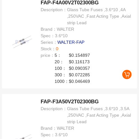
FAP-F4A00V2T02300BG
Description：
Glass Tube Fuses ,3.6*10 ,4A
,250VAC ,Fast Acting Type ,Axial
strip Lead
Brand：
WALTER
Spec：
3.6*10
Series：
WALTER-FAP
Stock：
0
price：
5：
$0.154897
20：
$0.116173
100：
$0.090357
300：
$0.072285
1000：
$0.046469
FAP-F3A50V2T02300BG
Description：
Glass Tube Fuses ,3.6*10 ,3.5A
,250VAC ,Fast Acting Type ,Axial
strip Lead
Brand：
WALTER
Spec：
3.6*10