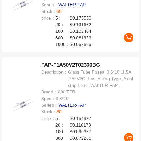
Series：
WALTER-FAP
Stock：
80
price：
5：
$0.175550
20：
$0.131662
100：
$0.102404
300：
$0.081923
1000：
$0.052665
FAP-F1A50V2T02300BG
Description：
Glass Tube Fuses ,3.6*10 ,1.5A
,250VAC ,Fast Acting Type ,Axial
strip Lead ,WALTER-FAP ,-
Brand：
WALTER
Spec：
3.6*10
Series：
WALTER-FAP
Stock：
80
price：
5：
$0.154897
20：
$0.116173
100：
$0.090357
300：
$0.072285