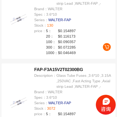
strip Lead ,WALTER-FAP ,-
Brand：
WALTER
Spec：
3.6*10
Series：
WALTER-FAP
Stock：
130
price：
5：
$0.154897
20：
$0.116173
100：
$0.090357
300：
$0.072285
1000：
$0.046469
FAP-F3A15V2T02300BG
Description：
Glass Tube Fuses ,3.6*10 ,3.15A
,250VAC ,Fast Acting Type ,Axial
strip Lead ,WALTER-FAP ,-
Brand：
WALTER
Spec：
3.6*10
Series：
WALTER-FAP
Stock：
3072
price：
5：
$0.154897