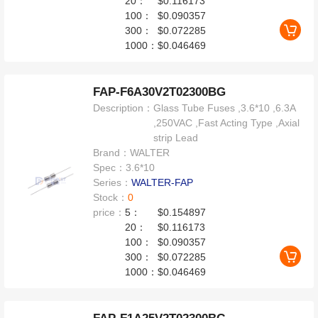
20：
$0.116173
100：
$0.090357
300：
$0.072285
1000：
$0.046469
FAP-F6A30V2T02300BG
Description：
Glass Tube Fuses ,3.6*10 ,6.3A
,250VAC ,Fast Acting Type ,Axial
strip Lead
Brand：
WALTER
Spec：
3.6*10
Series：
WALTER-FAP
Stock：
0
price：
5：
$0.154897
20：
$0.116173
100：
$0.090357
300：
$0.072285
1000：
$0.046469