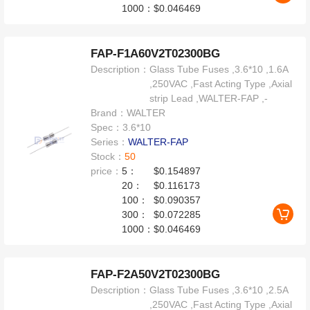
1000：
$0.046469
FAP-F1A60V2T02300BG
Description：
Glass Tube Fuses ,3.6*10 ,1.6A
,250VAC ,Fast Acting Type ,Axial
strip Lead ,WALTER-FAP ,-
Brand：
WALTER
Spec：
3.6*10
Series：
WALTER-FAP
Stock：
50
price：
5：
$0.154897
20：
$0.116173
100：
$0.090357
300：
$0.072285
1000：
$0.046469
FAP-F2A50V2T02300BG
Description：
Glass Tube Fuses ,3.6*10 ,2.5A
,250VAC ,Fast Acting Type ,Axial