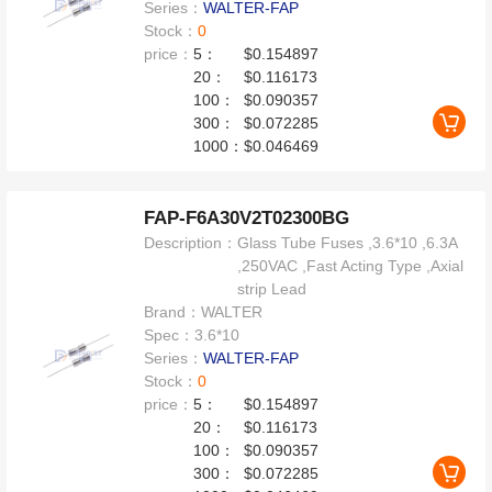
Series：
WALTER-FAP
Stock：
0
price：
5：
$0.154897
20：
$0.116173
100：
$0.090357
300：
$0.072285
1000：
$0.046469
FAP-F6A30V2T02300BG
Description：
Glass Tube Fuses ,3.6*10 ,6.3A
,250VAC ,Fast Acting Type ,Axial
strip Lead
Brand：
WALTER
Spec：
3.6*10
Series：
WALTER-FAP
Stock：
0
price：
5：
$0.154897
20：
$0.116173
100：
$0.090357
300：
$0.072285