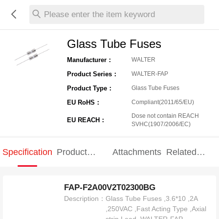
Please enter the item keyword
Glass Tube Fuses
Manufacturer：
WALTER
Product Series：
WALTER-FAP
Product Type：
Glass Tube Fuses
EU RoHS：
Compliant(2011/65/EU)
Dose not contain REACH
EU REACH：
SVHC(1907/2006/EC)
Specification
Product
Attachments
Related
Specification
products
FAP-F2A00V2T02300BG
Description：
Glass Tube Fuses ,3.6*10 ,2A
,250VAC ,Fast Acting Type ,Axial