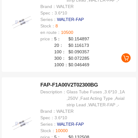
strip Lead ,WALTER-FAP ,-
Brand：
WALTER
Spec：
3.6*10
Series：
WALTER-FAP
Stock：
8
en route：
10500
price：
5：
$0.154897
20：
$0.116173
100：
$0.090357
300：
$0.072285
1000：
$0.046469
FAP-F1A00V2T02300BG
Description：
Glass Tube Fuses ,3.6*10 ,1A
,250V ,Fast Acting Type ,Axial
strip Lead ,WALTER-FAP ,-
Brand：
WALTER
Spec：
3.6*10
Series：
WALTER-FAP
Stock：
10000
price：
5：
$0.132508