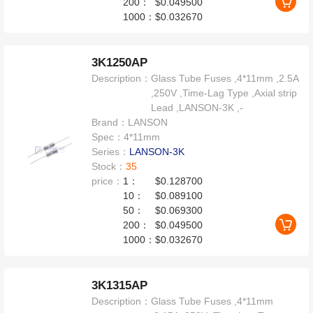
200：
$0.049500
1000：
$0.032670
3K1250AP
Description：
Glass Tube Fuses ,4*11mm ,2.5A
,250V ,Time-Lag Type ,Axial strip
Lead ,LANSON-3K ,-
Brand：
LANSON
Spec：
4*11mm
Series：
LANSON-3K
Stock：
35
price：
1：
$0.128700
10：
$0.089100
50：
$0.069300
200：
$0.049500
1000：
$0.032670
3K1315AP
Description：
Glass Tube Fuses ,4*11mm