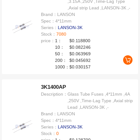
,3.15A ,250V ,Time-Lag Type
,Axial strip Lead ,LANSON-3K ,-
Brand：
LANSON
Spec：
4*11mm
Series：
LANSON-3K
Stock：
7080
price：
1：
$0.118800
10：
$0.082246
50：
$0.063969
200：
$0.045692
1000：
$0.030157
3K1400AP
Description：
Glass Tube Fuses ,4*11mm ,4A
,250V ,Time-Lag Type ,Axial strip
Lead ,LANSON-3K ,-
Brand：
LANSON
Spec：
4*11mm
Series：
LANSON-3K
Stock：
0