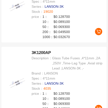
Spec：
4*11mm
Series：
LANSON-3K
Stock：
19020
price：
1：
$0.128700
10：
$0.089100
50：
$0.069300
200：
$0.049500
1000：
$0.032670
3K1200AP
Description：
Glass Tube Fuses ,4*11mm ,2A
,250V ,Time-Lag Type ,Axial strip
Lead ,LANSON-3K ,-
Brand：
LANSON
Spec：
4*11mm
Series：
LANSON-3K
Stock：
4035
price：
1：
$0.128700
10：
$0.089100
50：
$0.069300