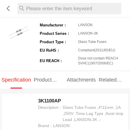
Please enter the item keyword
Manufacturer：
LANSON
Product Series：
LANSON-3K
Product Type：
Glass Tube Fuses
EU RoHS：
Compliant(2011/65/EU)
Dose not contain REACH
EU REACH：
SVHC(1907/2006/EC)
Specification
Product
Attachments
Related
Specification
products
3K1100AP
Description：
Glass Tube Fuses ,4*11mm ,1A
,250V ,Time-Lag Type ,Axial strip
Lead ,LANSON-3K ,-
Brand：
LANSON