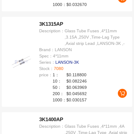
1000：
$0.032670
3K1315AP
Description：
Glass Tube Fuses ,4*11mm
,3.15A ,250V ,Time-Lag Type
,Axial strip Lead ,LANSON-3K ,-
Brand：
LANSON
Spec：
4*11mm
Series：
LANSON-3K
Stock：
7080
price：
1：
$0.118800
10：
$0.082246
50：
$0.063969
200：
$0.045692
1000：
$0.030157
3K1400AP
Description：
Glass Tube Fuses ,4*11mm ,4A
,250V ,Time-Lag Type ,Axial strip