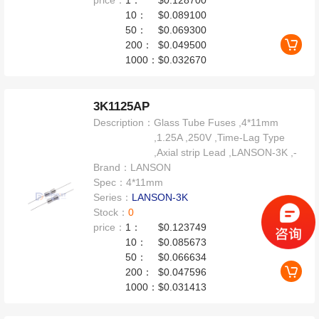
price：
1：
$0.128700
10：
$0.089100
50：
$0.069300
200：
$0.049500
1000：
$0.032670
3K1125AP
Description：
Glass Tube Fuses ,4*11mm
,1.25A ,250V ,Time-Lag Type
,Axial strip Lead ,LANSON-3K ,-
Brand：
LANSON
Spec：
4*11mm
Series：
LANSON-3K
Stock：
0
price：
1：
$0.123749
10：
$0.085673
50：
$0.066634
200：
$0.047596
1000：
$0.031413