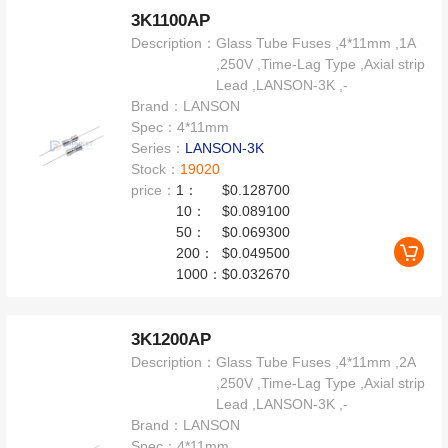
3K1100AP
Description：
Glass Tube Fuses ,4*11mm ,1A
,250V ,Time-Lag Type ,Axial strip
Lead ,LANSON-3K ,-
Brand：
LANSON
Spec：
4*11mm
Series：
LANSON-3K
Stock：
19020
price：
1：
$0.128700
10：
$0.089100
50：
$0.069300
200：
$0.049500
1000：
$0.032670
3K1200AP
Description：
Glass Tube Fuses ,4*11mm ,2A
,250V ,Time-Lag Type ,Axial strip
Lead ,LANSON-3K ,-
Brand：
LANSON
Spec：
4*11mm