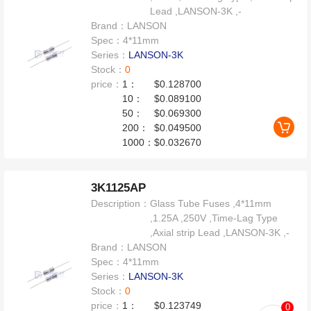
Lead ,LANSON-3K ,-
Brand：
LANSON
Spec：
4*11mm
Series：
LANSON-3K
Stock：
0
price：
1：
$0.128700
10：
$0.089100
50：
$0.069300
200：
$0.049500
1000：
$0.032670
3K1125AP
Description：
Glass Tube Fuses ,4*11mm
,1.25A ,250V ,Time-Lag Type
,Axial strip Lead ,LANSON-3K ,-
Brand：
LANSON
Spec：
4*11mm
Series：
LANSON-3K
Stock：
0
price：
1：
$0.123749
0