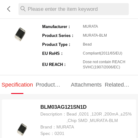
Please enter the item keyword
Manufacturer：
MURATA
Product Series：
MURATA-BLM
Product Type：
Bead
EU RoHS：
Compliant(2011/65/EU)
Dose not contain REACH
EU REACH：
SVHC(1907/2006/EC)
Specification
Product
Attachments
Related
Specification
products
BLM03AG121SN1D
Description：
Bead ,0201 ,120R ,200mA ,±25%
,Chip SMD ,MURATA-BLM
Brand：
MURATA
Spec：
0201