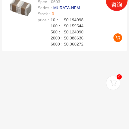
Spec：
0603
Series：
MURATA-NFM
Stock：
0
price：
10：
$0.194998
100：
$0.159544
500：
$0.124090
2000：
$0.088636
6000：
$0.060272
0