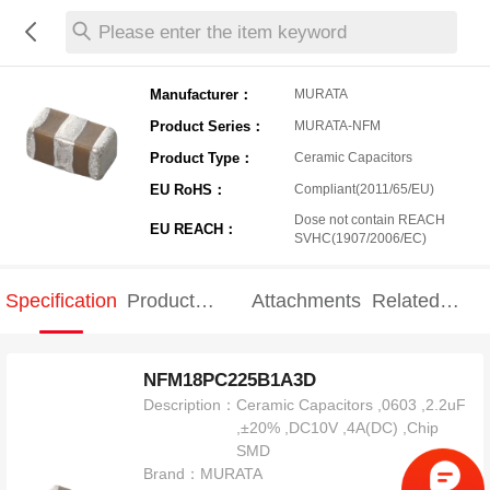
Please enter the item keyword
Manufacturer：
MURATA
Product Series：
MURATA-NFM
Product Type：
Ceramic Capacitors
EU RoHS：
Compliant(2011/65/EU)
Dose not contain REACH
EU REACH：
SVHC(1907/2006/EC)
Specification
Product
Attachments
Related
Specification
products
NFM18PC225B1A3D
Description：
Ceramic Capacitors ,0603 ,2.2uF
,±20% ,DC10V ,4A(DC) ,Chip
SMD
Brand：
MURATA