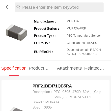
Please enter the item keyword
Manufacturer：
MURATA
Product Series：
MURATA-PRF
Product Type：
PTC Temperature Sensor
EU RoHS：
Compliant(2011/65/EU)
Dose not contain REACH
EU REACH：
SVHC(1907/2006/EC)
Specification
Product
Attachments
Related
Specification
products
PRF21BE471QB5RA
Description：
PTC ,0805 ,470R ,32V ,- ,Chip
SMD ,- ,- ,MURATA-PRF
Brand：
MURATA
Spec：
0805