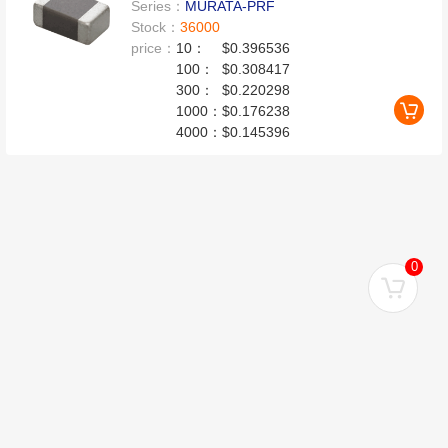
Series：
MURATA-PRF
Stock：
36000
price：
10：
$0.396536
100：
$0.308417
300：
$0.220298
1000：
$0.176238
4000：
$0.145396
0