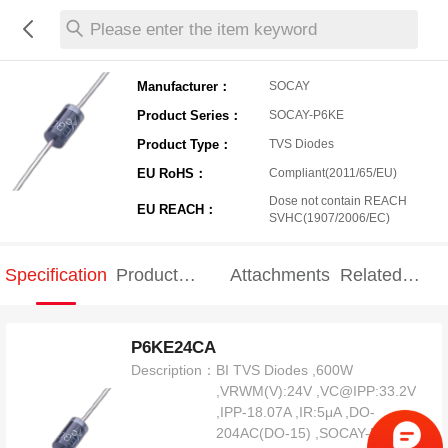
Please enter the item keyword
Manufacturer：
SOCAY
Product Series：
SOCAY-P6KE
Product Type：
TVS Diodes
EU RoHS：
Compliant(2011/65/EU)
Dose not contain REACH
EU REACH：
SVHC(1907/2006/EC)
Specification
Product
Attachments
Related
Specification
products
P6KE24CA
Description：
BI TVS Diodes ,600W
,VRWM(V):24V ,VC@IPP:33.2V
,IPP-18.07A ,IR:5μA ,DO-
204AC(DO-15) ,SOCAY-P6KE