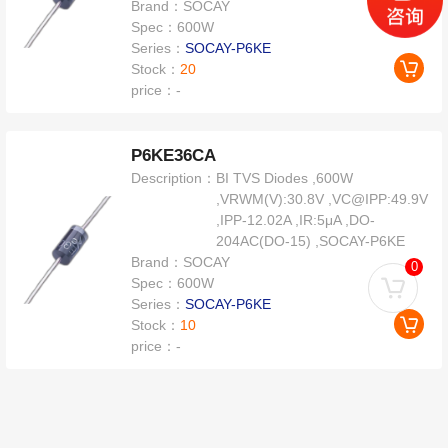
Brand：
SOCAY
Spec：
600W
Series：
SOCAY-P6KE
Stock：
20
price：
-
P6KE36CA
Description：
BI TVS Diodes ,600W
,VRWM(V):30.8V ,VC@IPP:49.9V
,IPP-12.02A ,IR:5μA ,DO-
204AC(DO-15) ,SOCAY-P6KE
Brand：
SOCAY
0
Spec：
600W
Series：
SOCAY-P6KE
Stock：
10
price：
-