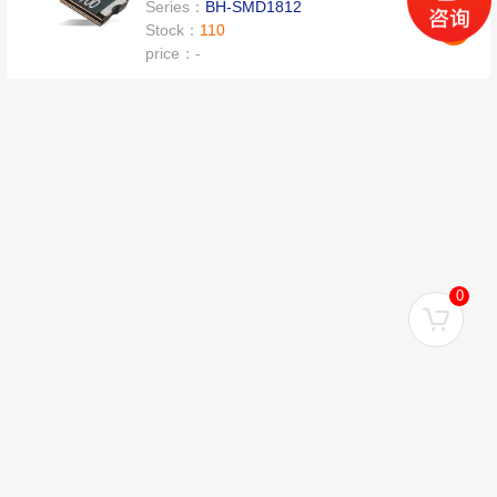
Series：
BH-SMD1812
Stock：
110
price：
-
0