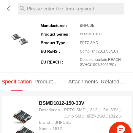
Please enter the item keyword
Manufacturer：
BHFUSE
Product Series：
BH-SMD1812
Product Type：
PPTC SMD
EU RoHS：
Compliant(2011/65/EU)
Dose not contain REACH
EU REACH：
SVHC(1907/2006/EC)
Specification
Product
Attachments
Related
Specification
products
BSMD1812-150-33V
Description：
PPTC SMD ,1812 ,1.5A ,33V ,-
,Chip SMD ,佰宏-BSMD1812 ,-
Brand：
BHFUSE
Spec：
1812