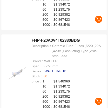
10：
$1.394072
50：
$1.239175
200：
$0.929382
500：
$0.867423
1000：
$0.681546
FHP-F20A0V4T02380BDG
Description：
Ceramic Tube Fuses ,5*20 ,20A
,420V ,Fast Acting Type ,Axial
strip Lead
Brand：
WALTER
Spec：
5.2*20mm
Series：
WALTER-FHP
Stock：
50
price：
1：
$1.548969
10：
$1.394072
50：
$1.239175
200：
$0.929382
500：
$0.867423
1000：
$0.681546