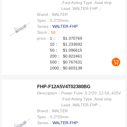
,Fast Acting Type ,Axial strip
Lead ,WALTER-FHP ,-
Brand：
WALTER
Spec：
5.2*20mm
Series：
WALTER-FHP
Stock：
50
price：
1：
$1.370769
10：
$1.233692
50：
$1.096615
200：
$0.822461
500：
$0.767631
1000：
$0.603138
FHP-F12A5V4T02380BG
Description：
Power Fuse ,5.2*20 ,12.5A ,420V
,Fast Acting Type ,Axial strip
Lead ,WALTER-FHP ,-
Brand：
WALTER
Spec：
5.2*20mm
Series：
WALTER-FHP