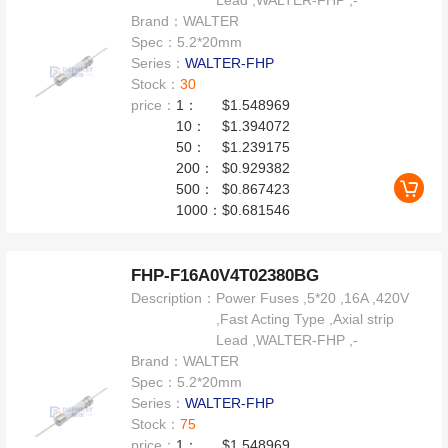
Lead ,WALTER-FHP ,-
Brand：
WALTER
Spec：
5.2*20mm
Series：
WALTER-FHP
Stock：
30
price：
1：
$1.548969
10：
$1.394072
50：
$1.239175
200：
$0.929382
500：
$0.867423
1000：
$0.681546
FHP-F16A0V4T02380BG
Description：
Power Fuses ,5*20 ,16A ,420V
,Fast Acting Type ,Axial strip
Lead ,WALTER-FHP ,-
Brand：
WALTER
Spec：
5.2*20mm
Series：
WALTER-FHP
Stock：
75
price：
1：
$1.548969