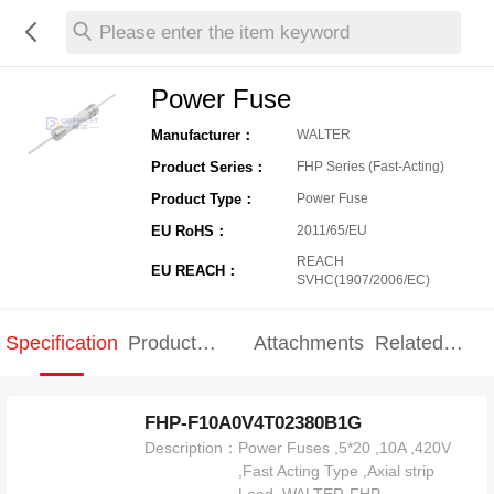
Please enter the item keyword
Power Fuse
Manufacturer：
WALTER
Product Series：
FHP Series (Fast-Acting)
Product Type：
Power Fuse
EU RoHS：
2011/65/EU
REACH
EU REACH：
SVHC(1907/2006/EC)
Specification
Product
Attachments
Related
Specification
products
FHP-F10A0V4T02380B1G
Description：
Power Fuses ,5*20 ,10A ,420V
,Fast Acting Type ,Axial strip