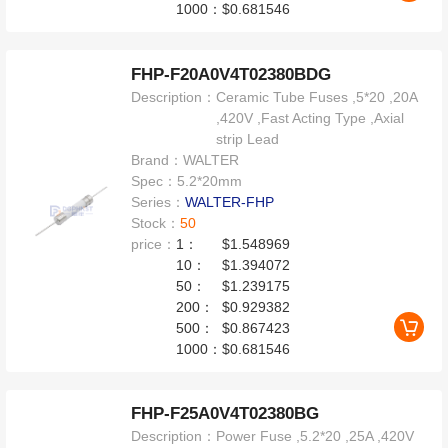
1000：
$0.681546
FHP-F20A0V4T02380BDG
Description：
Ceramic Tube Fuses ,5*20 ,20A
,420V ,Fast Acting Type ,Axial
strip Lead
Brand：
WALTER
Spec：
5.2*20mm
Series：
WALTER-FHP
Stock：
50
price：
1：
$1.548969
10：
$1.394072
50：
$1.239175
200：
$0.929382
500：
$0.867423
1000：
$0.681546
FHP-F25A0V4T02380BG
Description：
Power Fuse ,5.2*20 ,25A ,420V