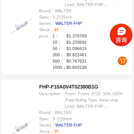
Lead ,WALTER-FHP ,-
Brand：
WALTER
Spec：
5.2*20mm
Series：
WALTER-FHP
Stock：
40
price：
1：
$1.370769
10：
$1.233692
50：
$1.096615
200：
$0.822461
500：
$0.767631
1000：
$0.603138
FHP-F10A0V4T02380B1G
Description：
Power Fuses ,5*20 ,10A ,420V
,Fast Acting Type ,Axial strip
Lead ,WALTER-FHP ,-
Brand：
WALTER
Spec：
5.2*20mm
Series：
WALTER-FHP
Stock：
30