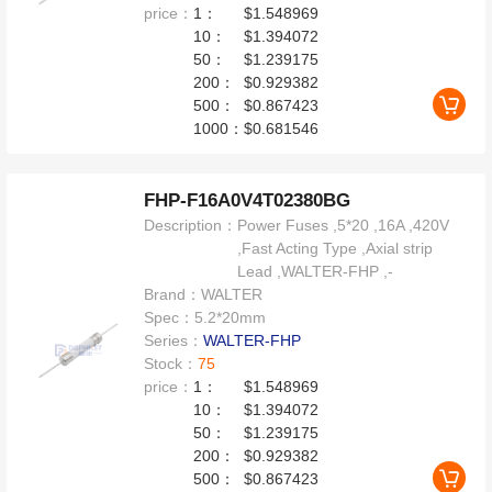
price：
1：
$1.548969
10：
$1.394072
50：
$1.239175
200：
$0.929382
500：
$0.867423
1000：
$0.681546
FHP-F16A0V4T02380BG
Description：
Power Fuses ,5*20 ,16A ,420V
,Fast Acting Type ,Axial strip
Lead ,WALTER-FHP ,-
Brand：
WALTER
Spec：
5.2*20mm
Series：
WALTER-FHP
Stock：
75
price：
1：
$1.548969
10：
$1.394072
50：
$1.239175
200：
$0.929382
500：
$0.867423