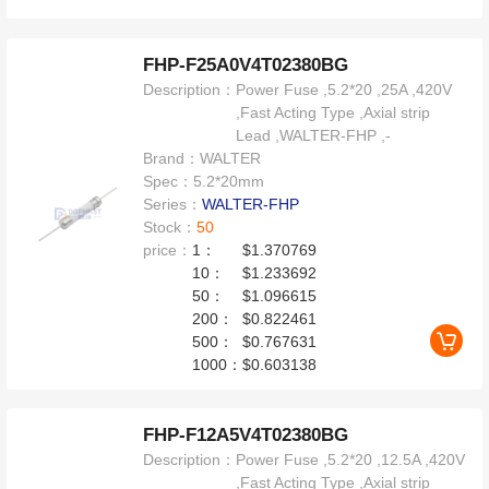
FHP-F25A0V4T02380BG
Description：
Power Fuse ,5.2*20 ,25A ,420V
,Fast Acting Type ,Axial strip
Lead ,WALTER-FHP ,-
Brand：
WALTER
Spec：
5.2*20mm
Series：
WALTER-FHP
Stock：
50
price：
1：
$1.370769
10：
$1.233692
50：
$1.096615
200：
$0.822461
500：
$0.767631
1000：
$0.603138
FHP-F12A5V4T02380BG
Description：
Power Fuse ,5.2*20 ,12.5A ,420V
,Fast Acting Type ,Axial strip