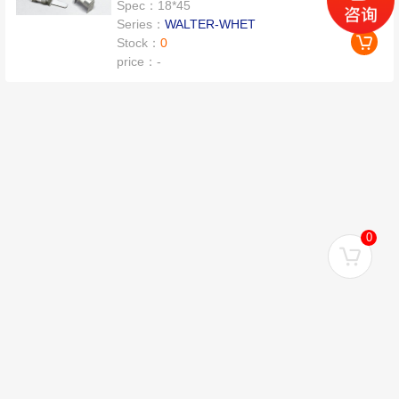
Spec：
18*45
Series：
WALTER-WHET
Stock：
0
price：
-
0