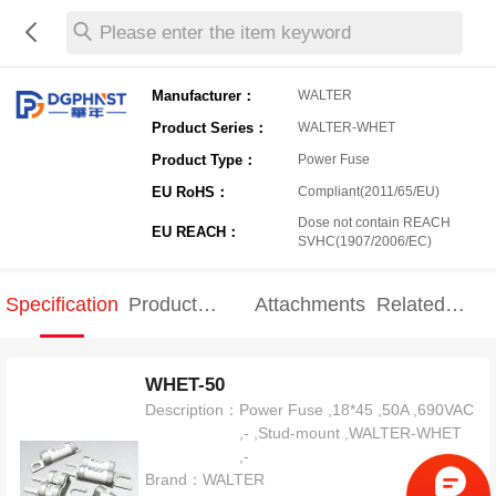
Please enter the item keyword
Manufacturer：
WALTER
Product Series：
WALTER-WHET
Product Type：
Power Fuse
EU RoHS：
Compliant(2011/65/EU)
Dose not contain REACH
EU REACH：
SVHC(1907/2006/EC)
Specification
Product
Attachments
Related
Specification
products
WHET-50
Description：
Power Fuse ,18*45 ,50A ,690VAC
,- ,Stud-mount ,WALTER-WHET
,-
Brand：
WALTER