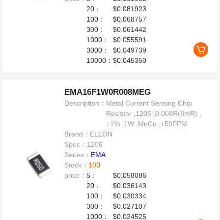
20：
$0.081923
100：
$0.068757
300：
$0.061442
1000：
$0.055591
3000：
$0.049739
10000：
$0.045350
EMA16F1W0R008MEG
Description：
Metal Current Sensing Chip
Resistor ,1206 ,0.008R(8mR) ,
±1% ,1W ,MnCu ,±50PPM
Brand：
ELLON
Spec：
1206
Series：
EMA
Stock：
100
price：
5：
$0.058086
20：
$0.036143
100：
$0.030334
300：
$0.027107
1000：
$0.024525