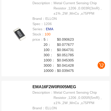
Description：
Metal Current Sensing Chip
Resistor ,1206 ,0.003R(3mR) ,
±1% ,2W ,MnCu ,±75PPM
Brand：
ELLON
Spec：
1206
Series：
EMA
Stock：
100
price：
5：
$0.090623
20：
$0.077677
100：
$0.064731
300：
$0.051785
1000：
$0.045305
3000：
$0.041428
10000：
$0.039475
EMA16F2W0R005MEG
Description：
Metal Current Sensing Chip
Resistor ,1206 ,0.005R(5mR) ,
±1% ,2W ,MnCu ,±75PPM
Brand：
ELLON