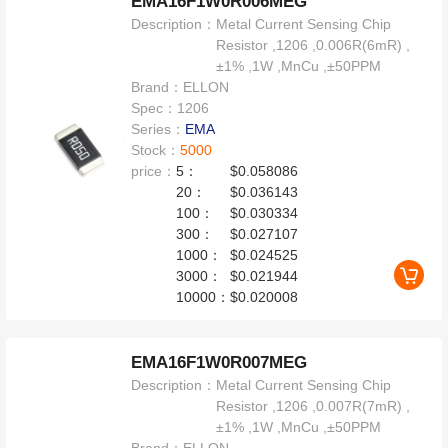
EMA16F1W0R006MEG
Description：
Metal Current Sensing Chip
Resistor ,1206 ,0.006R(6mR) ,
±1% ,1W ,MnCu ,±50PPM
Brand：
ELLON
Spec：
1206
Series：
EMA
Stock：
5000
price：
5：
$0.058086
20：
$0.036143
100：
$0.030334
300：
$0.027107
1000：
$0.024525
3000：
$0.021944
10000：
$0.020008
EMA16F1W0R007MEG
Description：
Metal Current Sensing Chip
Resistor ,1206 ,0.007R(7mR) ,
±1% ,1W ,MnCu ,±50PPM
Brand：
ELLON