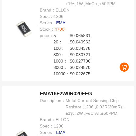
±1% ,1W ,MnCu ,±50PPM
Brand：
ELLON
Spec：
1206
Series：
EMA
Stock：
4700
price：
5：
$0.065831
20：
$0.040962
100：
$0.034378
300：
$0.030721
1000：
$0.027796
3000：
$0.024870
10000：
$0.022675
EMA16F2W0R020FEG
Description：
Metal Current Sensing Chip
Resistor ,1206 ,0.02R(20mR) ,
±1% ,2W ,FeCrAl ,±50PPM
Brand：
ELLON
Spec：
1206
Series：
EMA