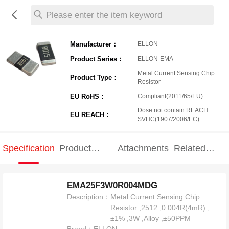
Please enter the item keyword
Manufacturer：
ELLON
Product Series：
ELLON-EMA
Metal Current Sensing Chip
Product Type：
Resistor
EU RoHS：
Compliant(2011/65/EU)
Dose not contain REACH
EU REACH：
SVHC(1907/2006/EC)
Specification
Product
Attachments
Related
Specification
products
EMA25F3W0R004MDG
Description：
Metal Current Sensing Chip
Resistor ,2512 ,0.004R(4mR) ,
±1% ,3W ,Alloy ,±50PPM