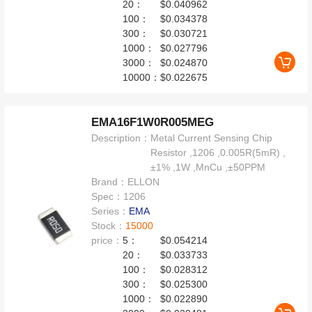
20：
$0.040962
100：
$0.034378
300：
$0.030721
1000：
$0.027796
3000：
$0.024870
10000：
$0.022675
EMA16F1W0R005MEG
Description：
Metal Current Sensing Chip
Resistor ,1206 ,0.005R(5mR) ,
±1% ,1W ,MnCu ,±50PPM
Brand：
ELLON
Spec：
1206
Series：
EMA
Stock：
15000
price：
5：
$0.054214
20：
$0.033733
100：
$0.028312
300：
$0.025300
1000：
$0.022890