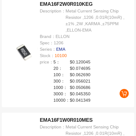
EMA16F2W0R010KEG
Description：
Metal Current Sensing Chip
Resistor ,1206 ,0.01R(10mR) ,
±1% ,2W ,KARMA ,±75PPM
,ELLON-EMA
Brand：
ELLON
Spec：
1206
Series：
EMA
Stock：
10100
price：
5：
$0.120045
20：
$0.074695
100：
$0.062690
300：
$0.056021
1000：
$0.050686
3000：
$0.045350
10000：
$0.041349
EMA16F1W0R010MES
Description：
Metal Current Sensing Chip
Resistor ,1206 ,0.01R(10mR) ,