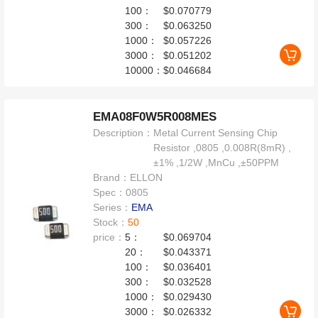
100：
$0.070779
300：
$0.063250
1000：
$0.057226
3000：
$0.051202
10000：
$0.046684
EMA08F0W5R008MES
Description：
Metal Current Sensing Chip
Resistor ,0805 ,0.008R(8mR) ,
±1% ,1/2W ,MnCu ,±50PPM
Brand：
ELLON
Spec：
0805
Series：
EMA
Stock：
50
price：
5：
$0.069704
20：
$0.043371
100：
$0.036401
300：
$0.032528
1000：
$0.029430
3000：
$0.026332