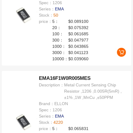
Spec：
1206
Series：
EMA
Stock：
50
price：
5：
$0.089100
20：
$0.075392
100：
$0.061685
300：
$0.047977
1000：
$0.043865
3000：
$0.041123
10000：
$0.039060
EMA16F1W0R005MES
Description：
Metal Current Sensing Chip
Resistor ,1206 ,0.005R(5mR) ,
±1% ,1W ,MnCu ,±50PPM
Brand：
ELLON
Spec：
1206
Series：
EMA
Stock：
4220
price：
5：
$0.065831