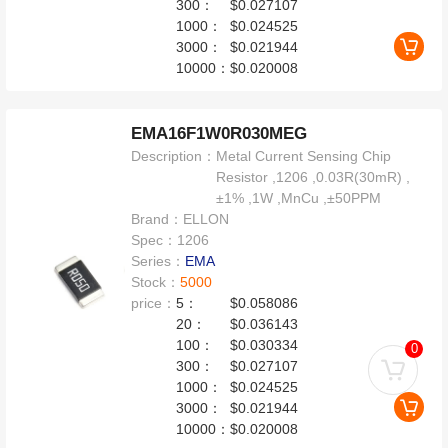
300：
$0.027107
1000：
$0.024525
3000：
$0.021944
10000：
$0.020008
EMA16F1W0R030MEG
Description：
Metal Current Sensing Chip
Resistor ,1206 ,0.03R(30mR) ,
±1% ,1W ,MnCu ,±50PPM
Brand：
ELLON
Spec：
1206
Series：
EMA
Stock：
5000
price：
5：
$0.058086
20：
$0.036143
100：
$0.030334
0
300：
$0.027107
1000：
$0.024525
3000：
$0.021944
10000：
$0.020008