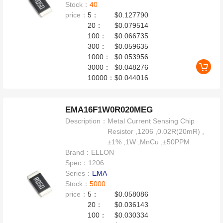
Stock：
40
price：
5：
$0.127790
20：
$0.079514
100：
$0.066735
300：
$0.059635
1000：
$0.053956
3000：
$0.048276
10000：
$0.044016
EMA16F1W0R020MEG
Description：
Metal Current Sensing Chip
Resistor ,1206 ,0.02R(20mR) ,
±1% ,1W ,MnCu ,±50PPM
Brand：
ELLON
Spec：
1206
Series：
EMA
Stock：
5000
price：
5：
$0.058086
20：
$0.036143
100：
$0.030334