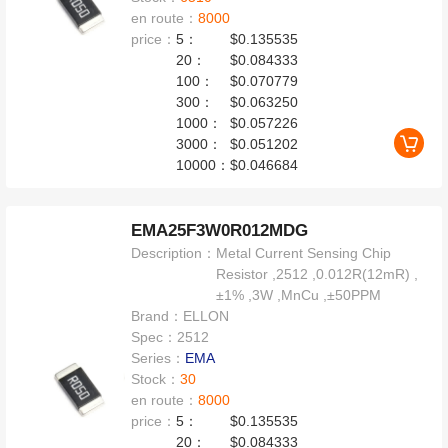
en route：
8000
price：
5：
$0.135535
20：
$0.084333
100：
$0.070779
300：
$0.063250
1000：
$0.057226
3000：
$0.051202
10000：
$0.046684
EMA25F3W0R012MDG
Description：
Metal Current Sensing Chip
Resistor ,2512 ,0.012R(12mR) ,
±1% ,3W ,MnCu ,±50PPM
Brand：
ELLON
Spec：
2512
Series：
EMA
Stock：
30
en route：
8000
price：
5：
$0.135535
20：
$0.084333