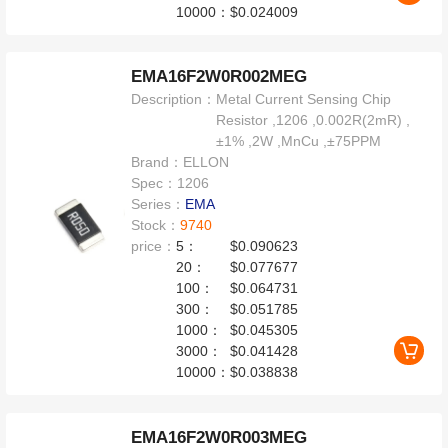
10000：
$0.024009
EMA16F2W0R002MEG
Description：
Metal Current Sensing Chip
Resistor ,1206 ,0.002R(2mR) ,
±1% ,2W ,MnCu ,±75PPM
Brand：
ELLON
Spec：
1206
Series：
EMA
Stock：
9740
price：
5：
$0.090623
20：
$0.077677
100：
$0.064731
300：
$0.051785
1000：
$0.045305
3000：
$0.041428
10000：
$0.038838
EMA16F2W0R003MEG