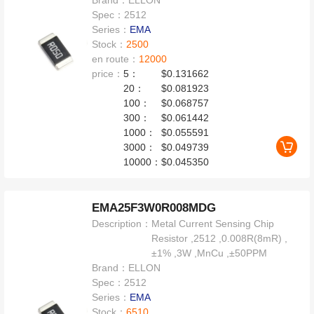
Brand：
ELLON
Spec：
2512
Series：
EMA
Stock：
2500
en route：
12000
price：
5：
$0.131662
20：
$0.081923
100：
$0.068757
300：
$0.061442
1000：
$0.055591
3000：
$0.049739
10000：
$0.045350
EMA25F3W0R008MDG
Description：
Metal Current Sensing Chip
Resistor ,2512 ,0.008R(8mR) ,
±1% ,3W ,MnCu ,±50PPM
Brand：
ELLON
Spec：
2512
Series：
EMA
Stock：
6510