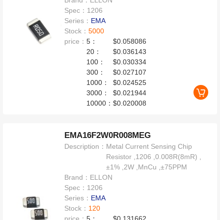
Spec：
1206
Series：
EMA
Stock：
5000
price：
5：
$0.058086
20：
$0.036143
100：
$0.030334
300：
$0.027107
1000：
$0.024525
3000：
$0.021944
10000：
$0.020008
EMA16F2W0R008MEG
Description：
Metal Current Sensing Chip
Resistor ,1206 ,0.008R(8mR) ,
±1% ,2W ,MnCu ,±75PPM
Brand：
ELLON
Spec：
1206
Series：
EMA
Stock：
120
price：
5：
$0.131662