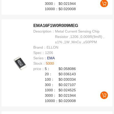
3000：
$0.021944
10000：
$0.020008
EMA16F1W0R009MEG
Description：
Metal Current Sensing Chip
Resistor ,1206 ,0.009R(9mR) ,
±1% ,1W ,MnCu ,±50PPM
Brand：
ELLON
Spec：
1206
Series：
EMA
Stock：
5000
price：
5：
$0.058086
20：
$0.036143
100：
$0.030334
300：
$0.027107
1000：
$0.024525
3000：
$0.021944
10000：
$0.020008