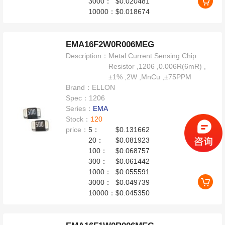
3000：
$0.020481
10000：
$0.018674
EMA16F2W0R006MEG
Description：
Metal Current Sensing Chip
Resistor ,1206 ,0.006R(6mR) ,
±1% ,2W ,MnCu ,±75PPM
Brand：
ELLON
Spec：
1206
Series：
EMA
Stock：
120
price：
5：
$0.131662
20：
$0.081923
100：
$0.068757
300：
$0.061442
1000：
$0.055591
3000：
$0.049739
10000：
$0.045350