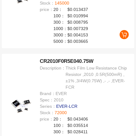
Stock：
145000
price：
20：
$0.013437
100：
$0.010994
300：
$0.008795
1000：
$0.007329
3000：
$0.004153
5000：
$0.003665
CR2010F0R5E040.75W
Description：
Thick Film Low Resistance Chip
Resistor ,2010 ,0.5R(500mR) ,
±1% ,3/4W(0.75W) ,- ,- ,EVER-
FCR
Brand：
EVER
Spec：
2010
Series：
EVER-LCR
Stock：
72000
price：
20：
$0.043406
100：
$0.035514
300：
$0.028411