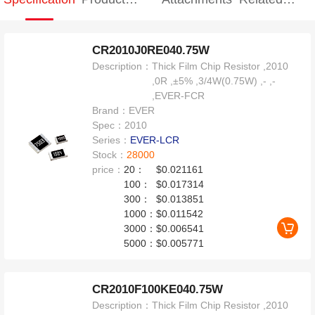
Specification
products
CR2010J0RE040.75W
Description：
Thick Film Chip Resistor ,2010
,0R ,±5% ,3/4W(0.75W) ,- ,-
,EVER-FCR
Brand：
EVER
Spec：
2010
Series：
EVER-LCR
Stock：
28000
price：
20：
$0.021161
100：
$0.017314
300：
$0.013851
1000：
$0.011542
3000：
$0.006541
5000：
$0.005771
CR2010F100KE040.75W
Description：
Thick Film Chip Resistor ,2010