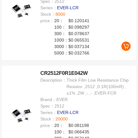
Spec：
2512
Series：
EVER-LCR
Stock：
8000
price：
20：
$0.120141
100：
$0.098297
300：
$0.078637
1000：
$0.065531
3000：
$0.037134
5000：
$0.032766
CR2512F0R1E042W
Description：
Thick Film Low Resistance Chip
Resistor ,2512 ,0.1R(100mR) ,
±1% ,2W ,- ,- ,EVER-FCR
Brand：
EVER
Spec：
2512
Series：
EVER-LCR
Stock：
20000
price：
20：
$0.081198
100：
$0.066435