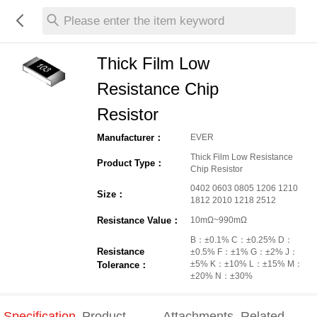
Please enter the item keyword
Thick Film Low
Resistance Chip
Resistor
Manufacturer：
EVER
Thick Film Low Resistance
Product Type：
Chip Resistor
0402 0603 0805 1206 1210
Size：
1812 2010 1218 2512
Resistance Value：
10mΩ~990mΩ
B：±0.1% C：±0.25% D：
Resistance
±0.5% F：±1% G：±2% J：
±5% K：±10% L：±15% M：
Tolerance：
±20% N：±30%
Specification
Product
Attachments
Related