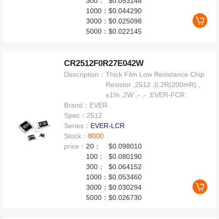
300：
$0.053148
1000：
$0.044290
3000：
$0.025098
5000：
$0.022145
CR2512F0R27E042W
Description：
Thick Film Low Resistance Chip
Resistor ,2512 ,0.2R(200mR) ,
±1% ,2W ,- ,- ,EVER-FCR
Brand：
EVER
Spec：
2512
Series：
EVER-LCR
Stock：
8000
price：
20：
$0.098010
100：
$0.080190
300：
$0.064152
1000：
$0.053460
3000：
$0.030294
5000：
$0.026730