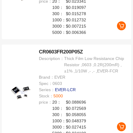
price：
20：
$0.023341
100：
$0.019097
300：
$0.015278
1000：
$0.012732
3000：
$0.007215
5000：
$0.006366
CR0603FR200P05Z
Description：
Thick Film Low Resistance Chip
Resistor ,0603 ,0.2R(200mR) ,
±1% ,1/10W ,- ,- ,EVER-FCR
Brand：
EVER
Spec：
0603
Series：
EVER-LCR
Stock：
5000
price：
20：
$0.088696
100：
$0.072569
300：
$0.058055
1000：
$0.048379
3000：
$0.027415