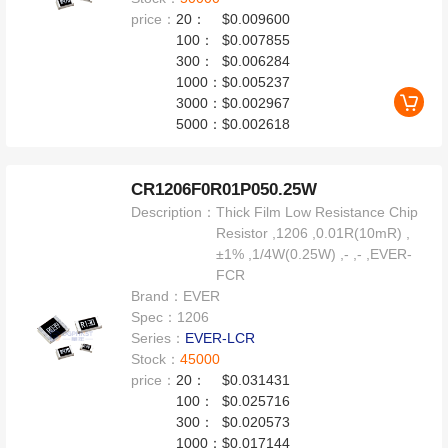
price：
20：
$0.009600
100：
$0.007855
300：
$0.006284
1000：
$0.005237
3000：
$0.002967
5000：
$0.002618
CR1206F0R01P050.25W
Description：
Thick Film Low Resistance Chip
Resistor ,1206 ,0.01R(10mR) ,
±1% ,1/4W(0.25W) ,- ,- ,EVER-
FCR
Brand：
EVER
Spec：
1206
Series：
EVER-LCR
Stock：
45000
price：
20：
$0.031431
100：
$0.025716
300：
$0.020573
1000：
$0.017144