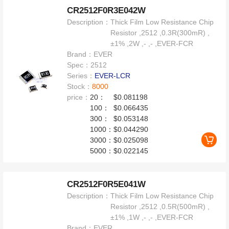
CR2512F0R3E042W
Description：
Thick Film Low Resistance Chip
Resistor ,2512 ,0.3R(300mR) ,
±1% ,2W ,- ,- ,EVER-FCR
Brand：
EVER
Spec：
2512
Series：
EVER-LCR
Stock：
8000
price：
20：
$0.081198
100：
$0.066435
300：
$0.053148
1000：
$0.044290
3000：
$0.025098
5000：
$0.022145
CR2512F0R5E041W
Description：
Thick Film Low Resistance Chip
Resistor ,2512 ,0.5R(500mR) ,
±1% ,1W ,- ,- ,EVER-FCR
Brand：
EVER