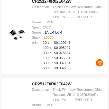
CR2512F0R02E042W
Description：
Thick Film Low Resistance Chip
Resistor ,2512 ,0.02R(20mR) ,
±1% ,2W ,- ,- ,EVER-FCR
Brand：
EVER
Spec：
2512
Series：
EVER-LCR
Stock：
20000
price：
20：
$0.120141
100：
$0.098297
300：
$0.078637
1000：
$0.065531
3000：
$0.037134
5000：
$0.032766
CR2512F0R03E042W
Description：
Thick Film Low Resistance Chip
Resistor ,2512 ,0.03R(30mR) ,
±1% ,2W ,- ,- ,EVER-FCR
Brand：
EVER