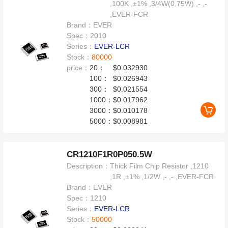
,100K ,±1% ,3/4W(0.75W) ,- ,-
,EVER-FCR
Brand：
EVER
Spec：
2010
Series：
EVER-LCR
Stock：
80000
price：
20：
$0.032930
100：
$0.026943
300：
$0.021554
1000：
$0.017962
3000：
$0.010178
5000：
$0.008981
CR1210F1R0P050.5W
Description：
Thick Film Chip Resistor ,1210
,1R ,±1% ,1/2W ,- ,- ,EVER-FCR
Brand：
EVER
Spec：
1210
Series：
EVER-LCR
Stock：
50000