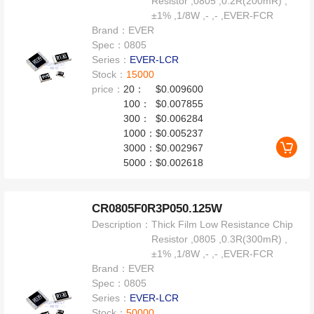
Resistor ,0805 ,0.2R(200mR) ,
±1% ,1/8W ,- ,- ,EVER-FCR
Brand：
EVER
Spec：
0805
Series：
EVER-LCR
Stock：
15000
price：
20：
$0.009600
100：
$0.007855
300：
$0.006284
1000：
$0.005237
3000：
$0.002967
5000：
$0.002618
CR0805F0R3P050.125W
Description：
Thick Film Low Resistance Chip
Resistor ,0805 ,0.3R(300mR) ,
±1% ,1/8W ,- ,- ,EVER-FCR
Brand：
EVER
Spec：
0805
Series：
EVER-LCR
Stock：
50000