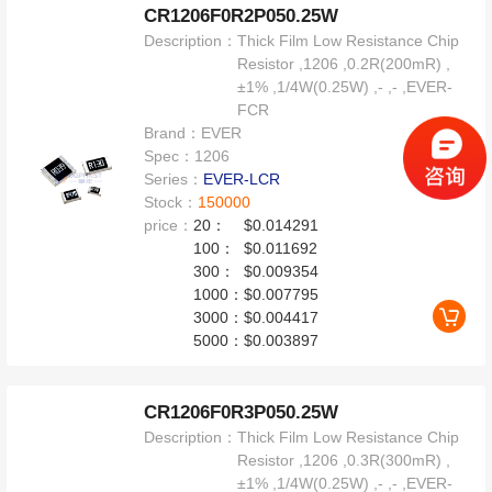
CR1206F0R2P050.25W
Description：
Thick Film Low Resistance Chip
Resistor ,1206 ,0.2R(200mR) ,
±1% ,1/4W(0.25W) ,- ,- ,EVER-
FCR
Brand：
EVER
Spec：
1206
Series：
EVER-LCR
Stock：
150000
price：
20：
$0.014291
100：
$0.011692
300：
$0.009354
1000：
$0.007795
3000：
$0.004417
5000：
$0.003897
CR1206F0R3P050.25W
Description：
Thick Film Low Resistance Chip
Resistor ,1206 ,0.3R(300mR) ,
±1% ,1/4W(0.25W) ,- ,- ,EVER-