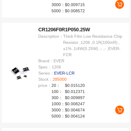
3000：
$0.009715
5000：
$0.008572
CR1206F0R1P050.25W
Description：
Thick Film Low Resistance Chip
Resistor ,1206 ,0.1R(100mR) ,
±1% ,1/4W(0.25W) ,- ,- ,EVER-
FCR
Brand：
EVER
Spec：
1206
Series：
EVER-LCR
Stock：
285000
price：
20：
$0.015120
100：
$0.012371
300：
$0.009897
1000：
$0.008247
3000：
$0.004674
5000：
$0.004124