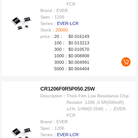
FCR
Brand：
EVER
Spec：
1206
Series：
EVER-LCR
Stock：
20000
price：
20：
$0.016149
100：
$0.013213
300：
$0.010570
1000：
$0.008808
3000：
$0.004991
5000：
$0.004404
CR1206F0R5P050.25W
Description：
Thick Film Low Resistance Chip
Resistor ,1206 ,0.5R(500mR) ,
±1% ,1/4W(0.25W) ,- ,- ,EVER-
FCR
Brand：
EVER
Spec：
1206
Series：
EVER-LCR