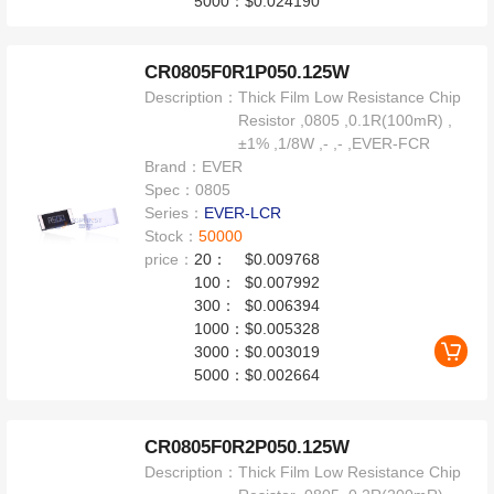
5000：
$0.024190
CR0805F0R1P050.125W
Description：
Thick Film Low Resistance Chip
Resistor ,0805 ,0.1R(100mR) ,
±1% ,1/8W ,- ,- ,EVER-FCR
Brand：
EVER
Spec：
0805
Series：
EVER-LCR
Stock：
50000
price：
20：
$0.009768
100：
$0.007992
300：
$0.006394
1000：
$0.005328
3000：
$0.003019
5000：
$0.002664
CR0805F0R2P050.125W
Description：
Thick Film Low Resistance Chip