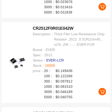
1000：
$0.023676
3000：
$0.013416
5000：
$0.011838
CR2512F0R01E042W
Description：
Thick Film Low Resistance Chip
Resistor ,2512 ,0.01R(10mR) ,
±1% ,2W ,- ,- ,EVER-FCR
Brand：
EVER
Spec：
2512
Series：
EVER-LCR
Stock：
16000
price：
20：
$0.149436
100：
$0.122266
300：
$0.097812
1000：
$0.081510
3000：
$0.046189
5000：
$0.040755