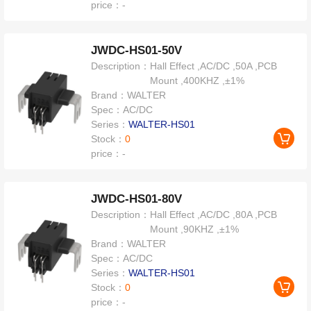
price：
-
JWDC-HS01-50V
Description：
Hall Effect ,AC/DC ,50A ,PCB
Mount ,400KHZ ,±1%
Brand：
WALTER
Spec：
AC/DC
Series：
WALTER-HS01
Stock：
0
price：
-
JWDC-HS01-80V
Description：
Hall Effect ,AC/DC ,80A ,PCB
Mount ,90KHZ ,±1%
Brand：
WALTER
Spec：
AC/DC
Series：
WALTER-HS01
Stock：
0
price：
-