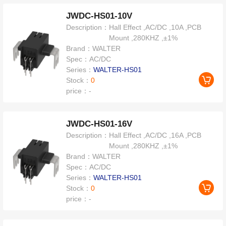
JWDC-HS01-10V
Description：
Hall Effect ,AC/DC ,10A ,PCB
Mount ,280KHZ ,±1%
Brand：
WALTER
Spec：
AC/DC
Series：
WALTER-HS01
Stock：
0
price：
-
JWDC-HS01-16V
Description：
Hall Effect ,AC/DC ,16A ,PCB
Mount ,280KHZ ,±1%
Brand：
WALTER
Spec：
AC/DC
Series：
WALTER-HS01
Stock：
0
price：
-