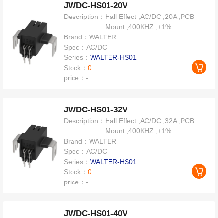
JWDC-HS01-20V
Description：
Hall Effect ,AC/DC ,20A ,PCB
Mount ,400KHZ ,±1%
Brand：
WALTER
Spec：
AC/DC
Series：
WALTER-HS01
Stock：
0
price：
-
JWDC-HS01-32V
Description：
Hall Effect ,AC/DC ,32A ,PCB
Mount ,400KHZ ,±1%
Brand：
WALTER
Spec：
AC/DC
Series：
WALTER-HS01
Stock：
0
price：
-
JWDC-HS01-40V