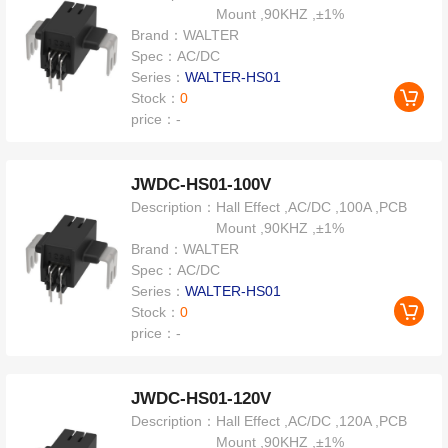
Mount ,90KHZ ,±1%
Brand：
WALTER
Spec：
AC/DC
Series：
WALTER-HS01
Stock：
0
price：
-
JWDC-HS01-100V
Description：
Hall Effect ,AC/DC ,100A ,PCB
Mount ,90KHZ ,±1%
Brand：
WALTER
Spec：
AC/DC
Series：
WALTER-HS01
Stock：
0
price：
-
JWDC-HS01-120V
Description：
Hall Effect ,AC/DC ,120A ,PCB
Mount ,90KHZ ,±1%