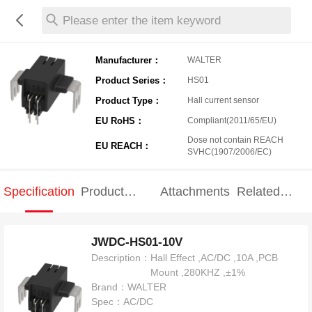
Please enter the item keyword
Manufacturer：
WALTER
Product Series：
HS01
Product Type：
Hall current sensor
EU RoHS：
Compliant(2011/65/EU)
Dose not contain REACH
EU REACH：
SVHC(1907/2006/EC)
Specification
Product
Attachments
Related
Specification
products
JWDC-HS01-10V
Description：
Hall Effect ,AC/DC ,10A ,PCB
Mount ,280KHZ ,±1%
Brand：
WALTER
Spec：
AC/DC