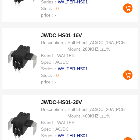
Series：
WALTER-HS01
Stock：
0
price：
-
JWDC-HS01-16V
Description：
Hall Effect ,AC/DC ,16A ,PCB
Mount ,280KHZ ,±1%
Brand：
WALTER
Spec：
AC/DC
Series：
WALTER-HS01
Stock：
0
price：
-
JWDC-HS01-20V
Description：
Hall Effect ,AC/DC ,20A ,PCB
Mount ,400KHZ ,±1%
Brand：
WALTER
Spec：
AC/DC
Series：
WALTER-HS01