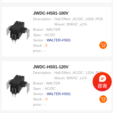
JWDC-HS01-100V
Description：
Hall Effect ,AC/DC ,100A ,PCB
Mount ,90KHZ ,±1%
Brand：
WALTER
Spec：
AC/DC
Series：
WALTER-HS01
Stock：
0
price：
-
JWDC-HS01-120V
Description：
Hall Effect ,AC/DC ,120A ,PCB
Mount ,90KHZ ,±1%
Brand：
WALTER
Spec：
AC/DC
Series：
WALTER-HS01
Stock：
0
price：
-