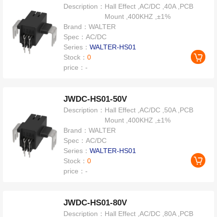
Description：
Hall Effect ,AC/DC ,40A ,PCB
Mount ,400KHZ ,±1%
Brand：
WALTER
Spec：
AC/DC
Series：
WALTER-HS01
Stock：
0
price：
-
JWDC-HS01-50V
Description：
Hall Effect ,AC/DC ,50A ,PCB
Mount ,400KHZ ,±1%
Brand：
WALTER
Spec：
AC/DC
Series：
WALTER-HS01
Stock：
0
price：
-
JWDC-HS01-80V
Description：
Hall Effect ,AC/DC ,80A ,PCB