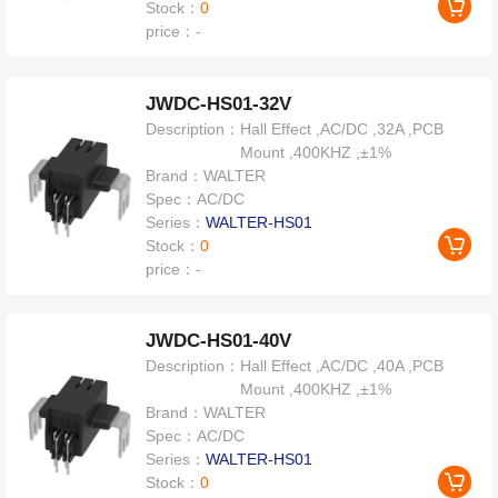
Stock：
0
price：
-
JWDC-HS01-32V
Description：
Hall Effect ,AC/DC ,32A ,PCB
Mount ,400KHZ ,±1%
Brand：
WALTER
Spec：
AC/DC
Series：
WALTER-HS01
Stock：
0
price：
-
JWDC-HS01-40V
Description：
Hall Effect ,AC/DC ,40A ,PCB
Mount ,400KHZ ,±1%
Brand：
WALTER
Spec：
AC/DC
Series：
WALTER-HS01
Stock：
0