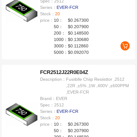
Spec：
2512
Series：
EVER-FCR
Stock：
20
price：
10：
$0.267300
50：
$0.207900
200：
$0.148500
1000：
$0.130680
3000：
$0.112860
5000：
$0.092070
FCR2512J22R0E04Z
Description：
Fusiiblle Chiip Resiisttor ,2512
,22R ,±5% ,1W ,400V ,±600PPM
,EVER-FCR
Brand：
EVER
Spec：
2512
Series：
EVER-FCR
Stock：
20
price：
10：
$0.267300
50：
$0.207900