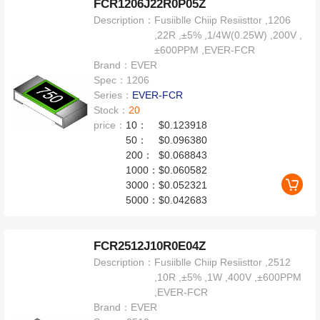
FCR1206J22R0P05Z
Description：
Fusiiblle Chiip Resiisttor ,1206
,22R ,±5% ,1/4W(0.25W) ,200V ,
±600PPM ,EVER-FCR
Brand：
EVER
Spec：
1206
Series：
EVER-FCR
Stock：
20
price：
10：
$0.123918
50：
$0.096380
200：
$0.068843
1000：
$0.060582
3000：
$0.052321
5000：
$0.042683
FCR2512J10R0E04Z
Description：
Fusiiblle Chiip Resiisttor ,2512
,10R ,±5% ,1W ,400V ,±600PPM
,EVER-FCR
Brand：
EVER