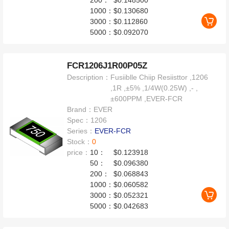
200：
$0.148500
1000：
$0.130680
3000：
$0.112860
5000：
$0.092070
FCR1206J1R00P05Z
Description：
Fusiiblle Chiip Resiisttor ,1206
,1R ,±5% ,1/4W(0.25W) ,- ,
±600PPM ,EVER-FCR
Brand：
EVER
Spec：
1206
Series：
EVER-FCR
Stock：
0
price：
10：
$0.123918
50：
$0.096380
200：
$0.068843
1000：
$0.060582
3000：
$0.052321
5000：
$0.042683