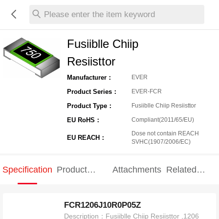
Please enter the item keyword
Fusiiblle Chiip
Resiisttor
Manufacturer：
EVER
Product Series：
EVER-FCR
Product Type：
Fusiiblle Chiip Resiisttor
EU RoHS：
Compliant(2011/65/EU)
Dose not contain REACH
EU REACH：
SVHC(1907/2006/EC)
Specification
Product
Attachments
Related
Specification
products
FCR1206J10R0P05Z
Description：
Fusiiblle Chiip Resiisttor ,1206