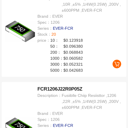
,10R ,±5% ,1/4W(0.25W) ,200V ,
±600PPM ,EVER-FCR
Brand：
EVER
Spec：
1206
Series：
EVER-FCR
Stock：
20
price：
10：
$0.123918
50：
$0.096380
200：
$0.068843
1000：
$0.060582
3000：
$0.052321
5000：
$0.042683
FCR1206J22R0P05Z
Description：
Fusiiblle Chiip Resiisttor ,1206
,22R ,±5% ,1/4W(0.25W) ,200V ,
±600PPM ,EVER-FCR
Brand：
EVER
Spec：
1206
Series：
EVER-FCR