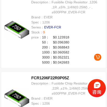
Description：
Fusiiblle Chiip Resiisttor ,1206
,1R ,±5% ,1/4W(0.25W) ,- ,
±600PPM ,EVER-FCR
Brand：
EVER
Spec：
1206
Series：
EVER-FCR
Stock：
0
price：
10：
$0.123918
50：
$0.096380
200：
$0.068843
1000：
$0.060582
3000：
$0.052321
5000：
$0.042683
FCR1206F22R0P05Z
Description：
Fusiiblle Chiip Resiisttor ,1206
,22R ,±1% ,1/4W(0.25W) ,200V ,
±600PPM ,EVER-FCR
Brand：
EVER
Spec：
1206