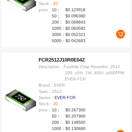
Stock：
20
price：
10：
$0.123918
50：
$0.096380
200：
$0.068843
1000：
$0.060582
3000：
$0.052321
5000：
$0.042683
FCR2512J10R0E04Z
Description：
Fusiiblle Chiip Resiisttor ,2512
,10R ,±5% ,1W ,400V ,±600PPM
,EVER-FCR
Brand：
EVER
Spec：
2512
Series：
EVER-FCR
Stock：
20
price：
10：
$0.267300
50：
$0.207900
200：
$0.148500
1000：
$0.130680