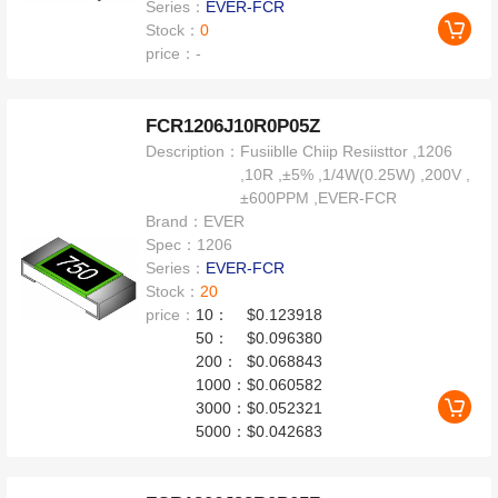
Series：
EVER-FCR
Stock：
0
price：
-
FCR1206J10R0P05Z
Description：
Fusiiblle Chiip Resiisttor ,1206
,10R ,±5% ,1/4W(0.25W) ,200V ,
±600PPM ,EVER-FCR
Brand：
EVER
Spec：
1206
Series：
EVER-FCR
Stock：
20
price：
10：
$0.123918
50：
$0.096380
200：
$0.068843
1000：
$0.060582
3000：
$0.052321
5000：
$0.042683