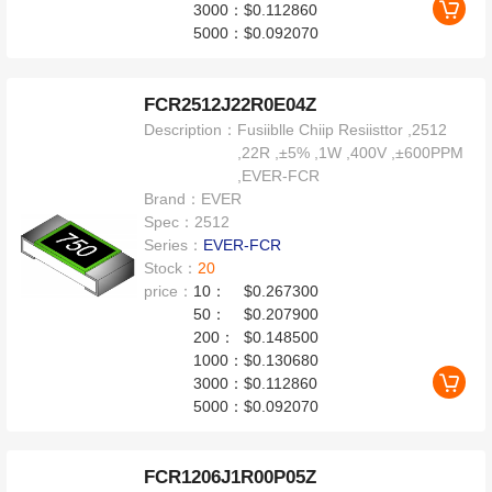
3000：
$0.112860
5000：
$0.092070
FCR2512J22R0E04Z
Description：
Fusiiblle Chiip Resiisttor ,2512
,22R ,±5% ,1W ,400V ,±600PPM
,EVER-FCR
Brand：
EVER
Spec：
2512
Series：
EVER-FCR
Stock：
20
price：
10：
$0.267300
50：
$0.207900
200：
$0.148500
1000：
$0.130680
3000：
$0.112860
5000：
$0.092070
FCR1206J1R00P05Z