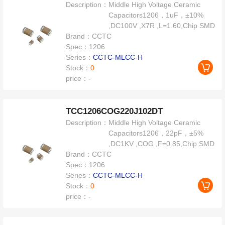
Description：
Middle High Voltage Ceramic
Capacitors1206，1uF，±10%
,DC100V ,X7R ,L=1.60,Chip SMD
Brand：
CCTC
Spec：
1206
Series：
CCTC-MLCC-H
Stock：
0
price：
-
TCC1206COG220J102DT
Description：
Middle High Voltage Ceramic
Capacitors1206，22pF，±5%
,DC1KV ,COG ,F=0.85,Chip SMD
Brand：
CCTC
Spec：
1206
Series：
CCTC-MLCC-H
Stock：
0
price：
-