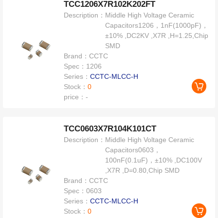
TCC1206X7R102K202FT
Description：
Middle High Voltage Ceramic
Capacitors1206，1nF(1000pF)，
±10% ,DC2KV ,X7R ,H=1.25,Chip
SMD
Brand：
CCTC
Spec：
1206
Series：
CCTC-MLCC-H
Stock：
0
price：
-
TCC0603X7R104K101CT
Description：
Middle High Voltage Ceramic
Capacitors0603，
100nF(0.1uF)，±10% ,DC100V
,X7R ,D=0.80,Chip SMD
Brand：
CCTC
Spec：
0603
Series：
CCTC-MLCC-H
Stock：
0