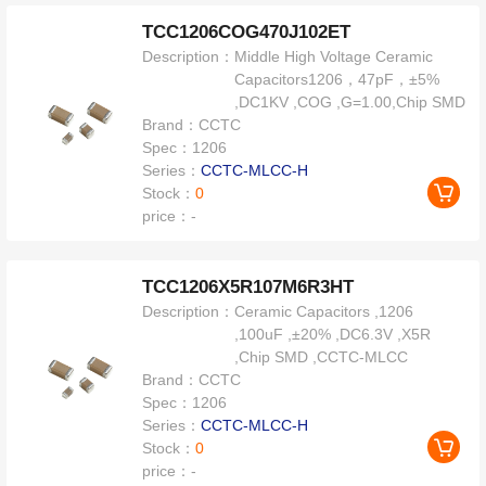
TCC1206COG470J102ET
Description：
Middle High Voltage Ceramic
Capacitors1206，47pF，±5%
,DC1KV ,COG ,G=1.00,Chip SMD
Brand：
CCTC
Spec：
1206
Series：
CCTC-MLCC-H
Stock：
0
price：
-
TCC1206X5R107M6R3HT
Description：
Ceramic Capacitors ,1206
,100uF ,±20% ,DC6.3V ,X5R
,Chip SMD ,CCTC-MLCC
Brand：
CCTC
Spec：
1206
Series：
CCTC-MLCC-H
Stock：
0
price：
-