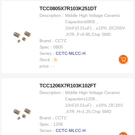
TCC0805X7R103K251DT
Description：
Middle High Voltage Ceramic
Capacitors0805，
10nF(0.01uF)，±10% ,DC250V
,X7R ,F=0.85,Chip SMD
Brand：
CCTC
Spec：
0805
Series：
CCTC-MLCC-H
Stock：
0
price：
-
TCC1206X7R103K102FT
Description：
Middle High Voltage Ceramic
Capacitors1206，
10nF(0.01uF)，±10% ,DC1KV
,X7R ,H=1.25,Chip SMD
Brand：
CCTC
Spec：
1206
Series：
CCTC-MLCC-H