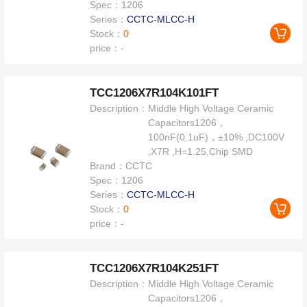
Spec：
1206
Series：
CCTC-MLCC-H
Stock：
0
price：
-
TCC1206X7R104K101FT
Description：
Middle High Voltage Ceramic
Capacitors1206，
100nF(0.1uF)，±10% ,DC100V
,X7R ,H=1.25,Chip SMD
Brand：
CCTC
Spec：
1206
Series：
CCTC-MLCC-H
Stock：
0
price：
-
TCC1206X7R104K251FT
Description：
Middle High Voltage Ceramic
Capacitors1206，