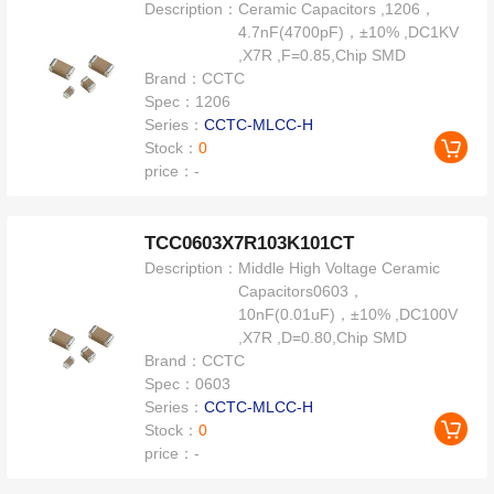
Description：
Ceramic Capacitors ,1206，
4.7nF(4700pF)，±10% ,DC1KV
,X7R ,F=0.85,Chip SMD
Brand：
CCTC
Spec：
1206
Series：
CCTC-MLCC-H
Stock：
0
price：
-
TCC0603X7R103K101CT
Description：
Middle High Voltage Ceramic
Capacitors0603，
10nF(0.01uF)，±10% ,DC100V
,X7R ,D=0.80,Chip SMD
Brand：
CCTC
Spec：
0603
Series：
CCTC-MLCC-H
Stock：
0
price：
-