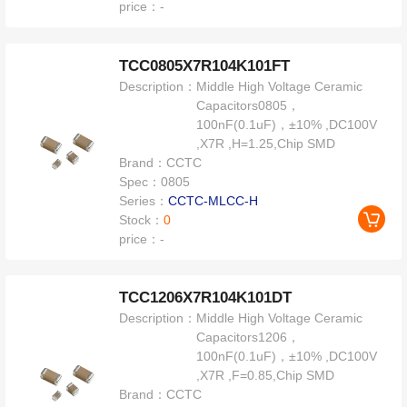
price：
-
TCC0805X7R104K101FT
Description：
Middle High Voltage Ceramic
Capacitors0805，
100nF(0.1uF)，±10% ,DC100V
,X7R ,H=1.25,Chip SMD
Brand：
CCTC
Spec：
0805
Series：
CCTC-MLCC-H
Stock：
0
price：
-
TCC1206X7R104K101DT
Description：
Middle High Voltage Ceramic
Capacitors1206，
100nF(0.1uF)，±10% ,DC100V
,X7R ,F=0.85,Chip SMD
Brand：
CCTC