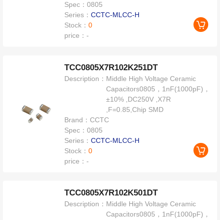
Spec：
0805
Series：
CCTC-MLCC-H
Stock：
0
price：
-
TCC0805X7R102K251DT
Description：
Middle High Voltage Ceramic
Capacitors0805，1nF(1000pF)，
±10% ,DC250V ,X7R
,F=0.85,Chip SMD
Brand：
CCTC
Spec：
0805
Series：
CCTC-MLCC-H
Stock：
0
price：
-
TCC0805X7R102K501DT
Description：
Middle High Voltage Ceramic
Capacitors0805，1nF(1000pF)，