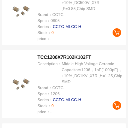
±10% ,DC500V ,X7R
,F=0.85,Chip SMD
Brand：
CCTC
Spec：
0805
Series：
CCTC-MLCC-H
Stock：
0
price：
-
TCC1206X7R102K102FT
Description：
Middle High Voltage Ceramic
Capacitors1206，1nF(1000pF)，
±10% ,DC1KV ,X7R ,H=1.25,Chip
SMD
Brand：
CCTC
Spec：
1206
Series：
CCTC-MLCC-H
Stock：
0
price：
-