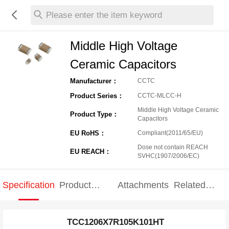
Please enter the item keyword
Middle High Voltage
Ceramic Capacitors
Manufacturer：
CCTC
Product Series：
CCTC-MLCC-H
Middle High Voltage Ceramic
Product Type：
Capacitors
EU RoHS：
Compliant(2011/65/EU)
Dose not contain REACH
EU REACH：
SVHC(1907/2006/EC)
Specification
Product
Attachments
Related
Specification
products
TCC1206X7R105K101HT