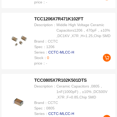
price：
-
TCC1206X7R471K102FT
Description：
Middle High Voltage Ceramic
Capacitors1206，470pF，±10%
,DC1KV ,X7R ,H=1.25,Chip SMD
Brand：
CCTC
Spec：
1206
Series：
CCTC-MLCC-H
Stock：
0
price：
-
TCC0805X7R102K501DTS
Description：
Ceramic Capacitors ,0805，
1nF(1000pF)，±10% ,DC500V
,X7R ,F=0.85,Chip SMD
Brand：
CCTC
Spec：
0805
Series：
CCTC-MLCC-H