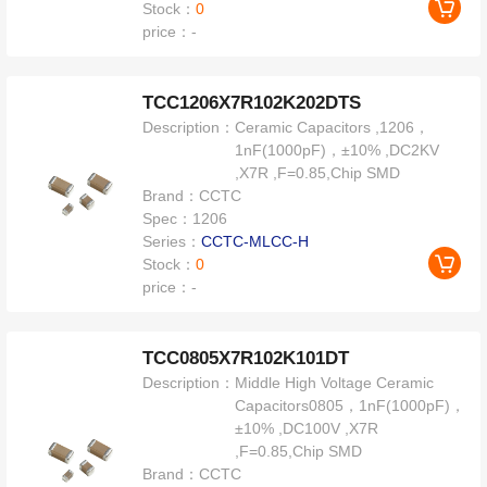
Stock：
0
price：
-
TCC1206X7R102K202DTS
Description：
Ceramic Capacitors ,1206，
1nF(1000pF)，±10% ,DC2KV
,X7R ,F=0.85,Chip SMD
Brand：
CCTC
Spec：
1206
Series：
CCTC-MLCC-H
Stock：
0
price：
-
TCC0805X7R102K101DT
Description：
Middle High Voltage Ceramic
Capacitors0805，1nF(1000pF)，
±10% ,DC100V ,X7R
,F=0.85,Chip SMD
Brand：
CCTC