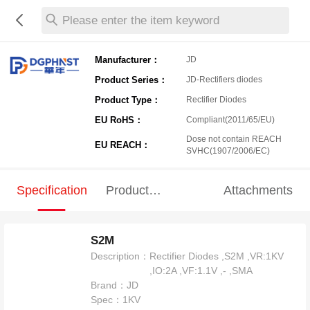
Please enter the item keyword
Manufacturer：
JD
Product Series：
JD-Rectifiers diodes
Product Type：
Rectifier Diodes
EU RoHS：
Compliant(2011/65/EU)
Dose not contain REACH
EU REACH：
SVHC(1907/2006/EC)
Specification
Product
Attachments
Specification
S2M
Description：
Rectifier Diodes ,S2M ,VR:1KV
,IO:2A ,VF:1.1V ,- ,SMA
Brand：
JD
Spec：
1KV