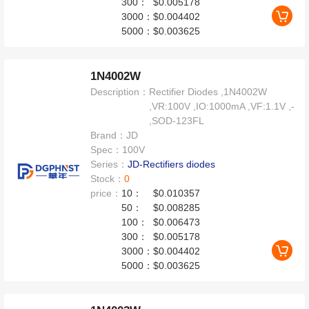
300：
$0.005178
3000：
$0.004402
5000：
$0.003625
1N4002W
Description：
Rectifier Diodes ,1N4002W
,VR:100V ,IO:1000mA ,VF:1.1V ,-
,SOD-123FL
Brand：
JD
Spec：
100V
Series：
JD-Rectifiers diodes
Stock：
0
price：
10：
$0.010357
50：
$0.008285
100：
$0.006473
300：
$0.005178
3000：
$0.004402
5000：
$0.003625