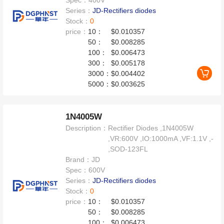
Spec：
400V
Series：
JD-Rectifiers diodes
Stock：
0
price：
10：
$0.010357
50：
$0.008285
100：
$0.006473
300：
$0.005178
3000：
$0.004402
5000：
$0.003625
1N4005W
Description：
Rectifier Diodes ,1N4005W
,VR:600V ,IO:1000mA ,VF:1.1V ,-
,SOD-123FL
Brand：
JD
Spec：
600V
Series：
JD-Rectifiers diodes
Stock：
0
price：
10：
$0.010357
50：
$0.008285
100：
$0.006473