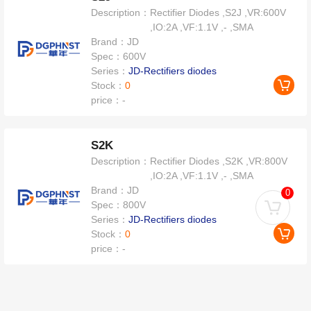
Description：
Rectifier Diodes ,S2J ,VR:600V
,IO:2A ,VF:1.1V ,- ,SMA
Brand：
JD
Spec：
600V
Series：
JD-Rectifiers diodes
Stock：
0
price：
-
S2K
Description：
Rectifier Diodes ,S2K ,VR:800V
,IO:2A ,VF:1.1V ,- ,SMA
Brand：
JD
0
Spec：
800V
Series：
JD-Rectifiers diodes
Stock：
0
price：
-