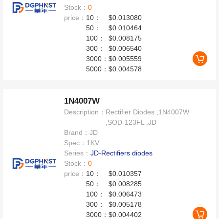
Stock：
0
price：
10：
$0.013080
50：
$0.010464
100：
$0.008175
300：
$0.006540
3000：
$0.005559
5000：
$0.004578
1N4007W
Description：
Rectifier Diodes ,1N4007W
,SOD-123FL ,JD
Brand：
JD
Spec：
1KV
Series：
JD-Rectifiers diodes
Stock：
0
price：
10：
$0.010357
50：
$0.008285
100：
$0.006473
300：
$0.005178
3000：
$0.004402