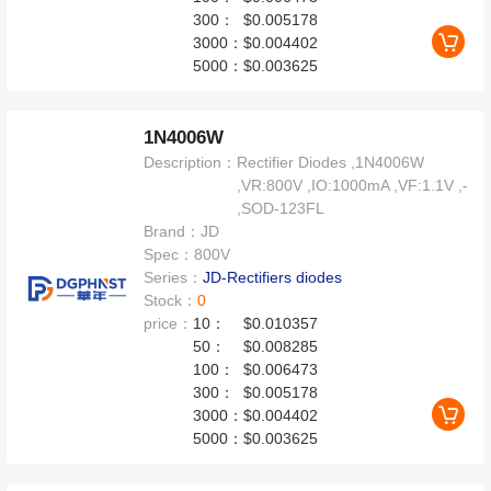
300：
$0.005178
3000：
$0.004402
5000：
$0.003625
1N4006W
Description：
Rectifier Diodes ,1N4006W
,VR:800V ,IO:1000mA ,VF:1.1V ,-
,SOD-123FL
Brand：
JD
Spec：
800V
Series：
JD-Rectifiers diodes
Stock：
0
price：
10：
$0.010357
50：
$0.008285
100：
$0.006473
300：
$0.005178
3000：
$0.004402
5000：
$0.003625