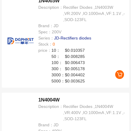
1N4003W
Description：
Rectifier Diodes ,1N4003W
,VR:200V ,IO:1000mA ,VF:1.1V ,-
,SOD-123FL
Brand：
JD
Spec：
200V
Series：
JD-Rectifiers diodes
Stock：
0
price：
10：
$0.010357
50：
$0.008285
100：
$0.006473
300：
$0.005178
3000：
$0.004402
5000：
$0.003625
1N4004W
Description：
Rectifier Diodes ,1N4004W
,VR:400V ,IO:1000mA ,VF:1.1V ,-
,SOD-123FL
Brand：
JD