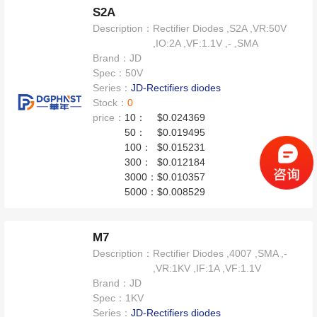
S2A
Description：
Rectifier Diodes ,S2A ,VR:50V
,IO:2A ,VF:1.1V ,- ,SMA
Brand：
JD
Spec：
50V
Series：
JD-Rectifiers diodes
Stock：
0
price：
10：
$0.024369
50：
$0.019495
100：
$0.015231
300：
$0.012184
3000：
$0.010357
5000：
$0.008529
M7
Description：
Rectifier Diodes ,4007 ,SMA ,-
,VR:1KV ,IF:1A ,VF:1.1V
Brand：
JD
Spec：
1KV
Series：
JD-Rectifiers diodes