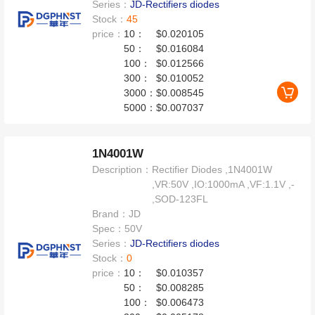
Series：
JD-Rectifiers diodes
Stock：
45
price：
10：
$0.020105
50：
$0.016084
100：
$0.012566
300：
$0.010052
3000：
$0.008545
5000：
$0.007037
1N4001W
Description：
Rectifier Diodes ,1N4001W
,VR:50V ,IO:1000mA ,VF:1.1V ,-
,SOD-123FL
Brand：
JD
Spec：
50V
Series：
JD-Rectifiers diodes
Stock：
0
price：
10：
$0.010357
50：
$0.008285
100：
$0.006473