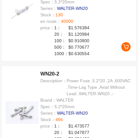
Spec：
5.2*20mm
Series：
WALTER-WN20
Stock：
130
en route：
40000
price：
1：
$1.576384
20：
$1.120984
100：
$0.910800
500：
$0.770677
1000：
$0.630554
WN20-2
Description：
Power Fuse ,5.2*20 ,2A ,600VAC
,Time-Lag Type ,Axial Without
Lead ,WALTER-WN20 ,-
Brand：
WALTER
Spec：
5.2*20mm
Series：
WALTER-WN20
Stock：
466
price：
1：
$1.473577
20：
$1.047877