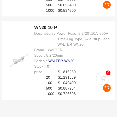
500：
$0.653400
1000：
$0.534600
WN20-10-P
Description：
Power Fuse ,5.2*20 ,10A ,600V
,Time-Lag Type ,Axial strip Lead
,WALTER-WN20 ,-
Brand：
WALTER
Spec：
5.2*20mm
Series：
WALTER-WN20
Stock：
0
price：
1：
$1.816269
0
20：
$1.291569
100：
$1.049400
500：
$0.887954
1000：
$0.726508