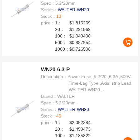
Spec：
5.2*20mm
Series：
WALTER-WN20
Stock：
13
price：
1：
$1.816269
20：
$1.291569
100：
$1.049400
500：
$0.887954
1000：
$0.726508
WN20-6.3-P
Description：
Power Fuse ,5.2*20 ,6.3A ,600V
,Time-Lag Type ,Axial strip Lead
,WALTER-WN20 ,-
Brand：
WALTER
Spec：
5.2*20mm
Series：
WALTER-WN20
Stock：
40
price：
1：
$2.052384
20：
$1.459473
100：
$1.185822