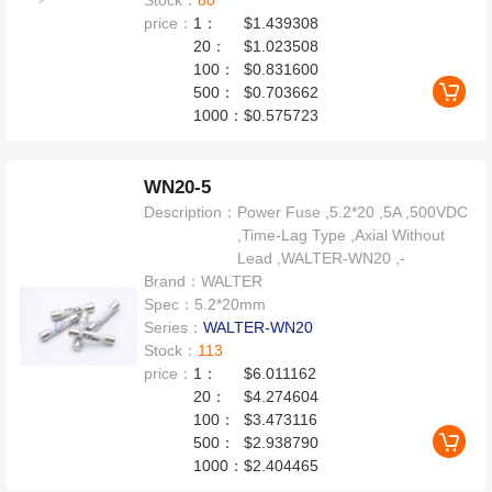
Stock：
80
price：
1：
$1.439308
20：
$1.023508
100：
$0.831600
500：
$0.703662
1000：
$0.575723
WN20-5
Description：
Power Fuse ,5.2*20 ,5A ,500VDC
,Time-Lag Type ,Axial Without
Lead ,WALTER-WN20 ,-
Brand：
WALTER
Spec：
5.2*20mm
Series：
WALTER-WN20
Stock：
113
price：
1：
$6.011162
20：
$4.274604
100：
$3.473116
500：
$2.938790
1000：
$2.404465