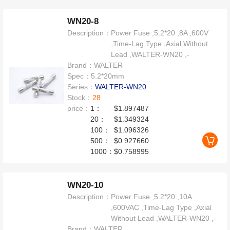
WN20-8
Description：
Power Fuse ,5.2*20 ,8A ,600V
,Time-Lag Type ,Axial Without
Lead ,WALTER-WN20 ,-
Brand：
WALTER
Spec：
5.2*20mm
Series：
WALTER-WN20
Stock：
28
price：
1：
$1.897487
20：
$1.349324
100：
$1.096326
500：
$0.927660
1000：
$0.758995
WN20-10
Description：
Power Fuse ,5.2*20 ,10A
,600VAC ,Time-Lag Type ,Axial
Without Lead ,WALTER-WN20 ,-
Brand：
WALTER