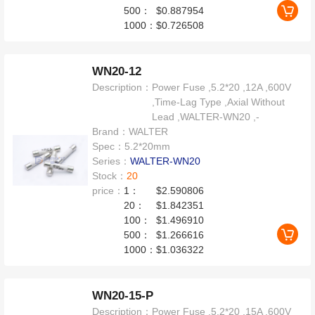
500：
$0.887954
1000：
$0.726508
WN20-12
Description：
Power Fuse ,5.2*20 ,12A ,600V
,Time-Lag Type ,Axial Without
Lead ,WALTER-WN20 ,-
Brand：
WALTER
Spec：
5.2*20mm
Series：
WALTER-WN20
Stock：
20
price：
1：
$2.590806
20：
$1.842351
100：
$1.496910
500：
$1.266616
1000：
$1.036322
WN20-15-P
Description：
Power Fuse ,5.2*20 ,15A ,600V