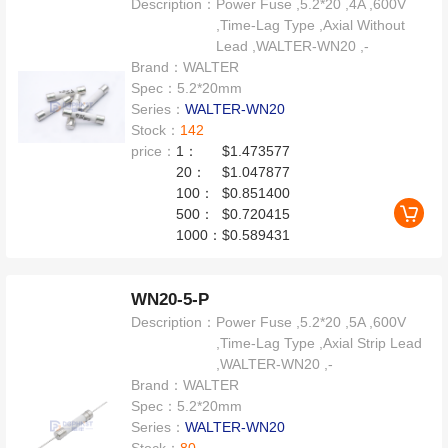
Description：
Power Fuse ,5.2*20 ,4A ,600V
,Time-Lag Type ,Axial Without
Lead ,WALTER-WN20 ,-
Brand：
WALTER
Spec：
5.2*20mm
Series：
WALTER-WN20
Stock：
142
price：
1：
$1.473577
20：
$1.047877
100：
$0.851400
500：
$0.720415
1000：
$0.589431
WN20-5-P
Description：
Power Fuse ,5.2*20 ,5A ,600V
,Time-Lag Type ,Axial Strip Lead
,WALTER-WN20 ,-
Brand：
WALTER
Spec：
5.2*20mm
Series：
WALTER-WN20