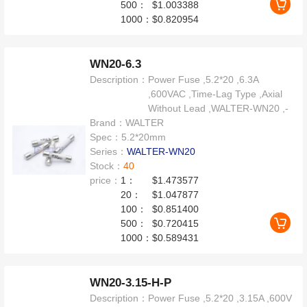
500：
$1.003388
1000：
$0.820954
WN20-6.3
Description：
Power Fuse ,5.2*20 ,6.3A
,600VAC ,Time-Lag Type ,Axial
Without Lead ,WALTER-WN20 ,-
Brand：
WALTER
Spec：
5.2*20mm
Series：
WALTER-WN20
Stock：
40
price：
1：
$1.473577
20：
$1.047877
100：
$0.851400
500：
$0.720415
1000：
$0.589431
WN20-3.15-H-P
Description：
Power Fuse ,5.2*20 ,3.15A ,600V