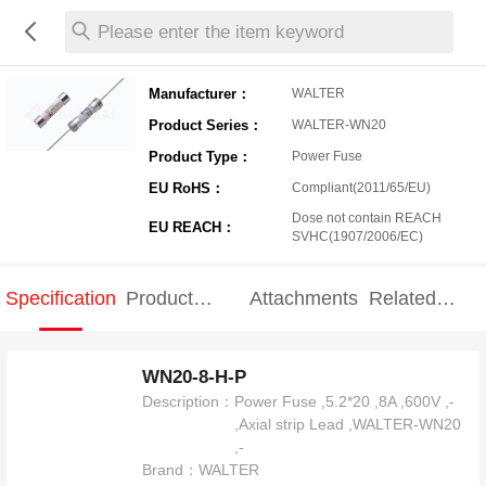
Please enter the item keyword
Manufacturer：
WALTER
Product Series：
WALTER-WN20
Product Type：
Power Fuse
EU RoHS：
Compliant(2011/65/EU)
Dose not contain REACH
EU REACH：
SVHC(1907/2006/EC)
Specification
Product
Attachments
Related
Specification
products
WN20-8-H-P
Description：
Power Fuse ,5.2*20 ,8A ,600V ,-
,Axial strip Lead ,WALTER-WN20
,-
Brand：
WALTER