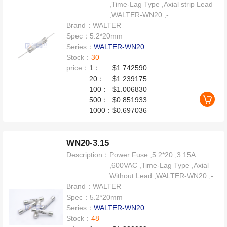
,Time-Lag Type ,Axial strip Lead
,WALTER-WN20 ,-
Brand：
WALTER
Spec：
5.2*20mm
Series：
WALTER-WN20
Stock：
30
price：
1：
$1.742590
20：
$1.239175
100：
$1.006830
500：
$0.851933
1000：
$0.697036
WN20-3.15
Description：
Power Fuse ,5.2*20 ,3.15A
,600VAC ,Time-Lag Type ,Axial
Without Lead ,WALTER-WN20 ,-
Brand：
WALTER
Spec：
5.2*20mm
Series：
WALTER-WN20
Stock：
48