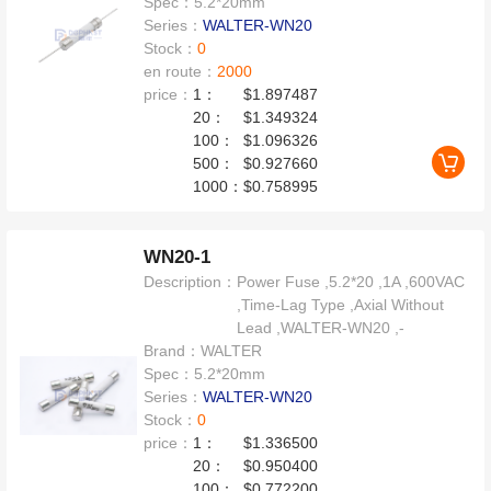
Spec：
5.2*20mm
Series：
WALTER-WN20
Stock：
0
en route：
2000
price：
1：
$1.897487
20：
$1.349324
100：
$1.096326
500：
$0.927660
1000：
$0.758995
WN20-1
Description：
Power Fuse ,5.2*20 ,1A ,600VAC
,Time-Lag Type ,Axial Without
Lead ,WALTER-WN20 ,-
Brand：
WALTER
Spec：
5.2*20mm
Series：
WALTER-WN20
Stock：
0
price：
1：
$1.336500
20：
$0.950400
100：
$0.772200