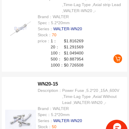
,Time-Lag Type ,Axial strip Lead
,WALTER-WN20 ,-
Brand：
WALTER
Spec：
5.2*20mm
Series：
WALTER-WN20
Stock：
70
price：
1：
$1.816269
20：
$1.291569
100：
$1.049400
500：
$0.887954
1000：
$0.726508
WN20-15
Description：
Power Fuse ,5.2*20 ,15A ,600V
,Time-Lag Type ,Axial Without
Lead ,WALTER-WN20 ,-
Brand：
WALTER
Spec：
5.2*20mm
Series：
WALTER-WN20
Stock：
50