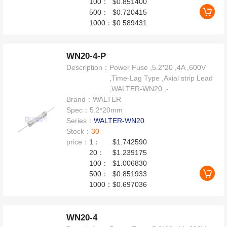
100：
$0.851400
500：
$0.720415
1000：
$0.589431
WN20-4-P
Description：
Power Fuse ,5.2*20 ,4A ,600V
,Time-Lag Type ,Axial strip Lead
,WALTER-WN20 ,-
Brand：
WALTER
Spec：
5.2*20mm
Series：
WALTER-WN20
Stock：
30
price：
1：
$1.742590
20：
$1.239175
100：
$1.006830
500：
$0.851933
1000：
$0.697036
WN20-4