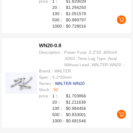
price：
1：
$1.820039
20：
$1.294250
100：
$1.051578
500：
$0.889797
1000：
$0.728016
WN20-0.8
Description：
Power Fuse ,5.2*20 ,800mA
,600V ,Time-Lag Type ,Axial
Without Lead ,WALTER-WN20 ,-
Brand：
WALTER
Spec：
5.2*20mm
Series：
WALTER-WN20
Stock：
50
price：
1：
$1.703866
20：
$1.211638
100：
$0.984456
500：
$0.833001
1000：
$0.681546