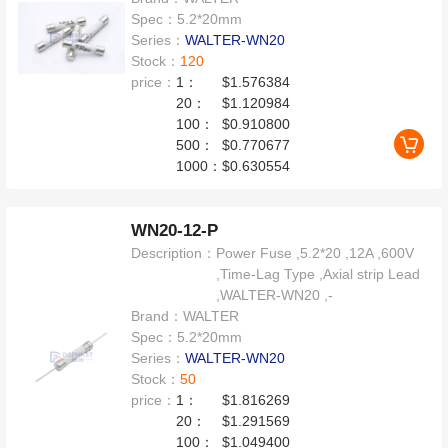
Spec：
5.2*20mm
Series：
WALTER-WN20
Stock：
120
price：
1：
$1.576384
20：
$1.120984
100：
$0.910800
500：
$0.770677
1000：
$0.630554
WN20-12-P
Description：
Power Fuse ,5.2*20 ,12A ,600V
,Time-Lag Type ,Axial strip Lead
,WALTER-WN20 ,-
Brand：
WALTER
Spec：
5.2*20mm
Series：
WALTER-WN20
Stock：
50
price：
1：
$1.816269
20：
$1.291569
100：
$1.049400