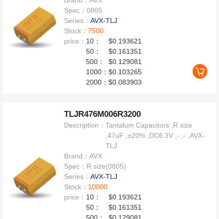
Brand：
AVX
Spec：
0805
Series：
AVX-TLJ
Stock：
7500
price：
10：
$0.193621
50：
$0.161351
500：
$0.129081
1000：
$0.103265
2000：
$0.083903
TLJR476M006R3200
Description：
Tantalum Capacitors ,R size
,47uF ,±20% ,DC6.3V ,- ,- ,AVX-
TLJ
Brand：
AVX
Spec：
R size(0805)
Series：
AVX-TLJ
Stock：
10000
price：
10：
$0.193621
50：
$0.161351
500：
$0.129081