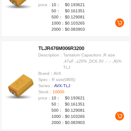
price：
10：
$0.193621
50：
$0.161351
500：
$0.129081
1000：
$0.103265
2000：
$0.083903
TLJR476M006R3200
Description：
Tantalum Capacitors ,R size
,47uF ,±20% ,DC6.3V ,- ,- ,AVX-
TLJ
Brand：
AVX
Spec：
R size(0805)
Series：
AVX-TLJ
Stock：
10000
price：
10：
$0.193621
50：
$0.161351
500：
$0.129081
1000：
$0.103265
2000：
$0.083903