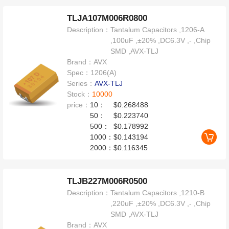
TLJA107M006R0800
Description：
Tantalum Capacitors ,1206-A
,100uF ,±20% ,DC6.3V ,- ,Chip
SMD ,AVX-TLJ
Brand：
AVX
Spec：
1206(A)
Series：
AVX-TLJ
Stock：
10000
price：
10：
$0.268488
50：
$0.223740
500：
$0.178992
1000：
$0.143194
2000：
$0.116345
TLJB227M006R0500
Description：
Tantalum Capacitors ,1210-B
,220uF ,±20% ,DC6.3V ,- ,Chip
SMD ,AVX-TLJ
Brand：
AVX