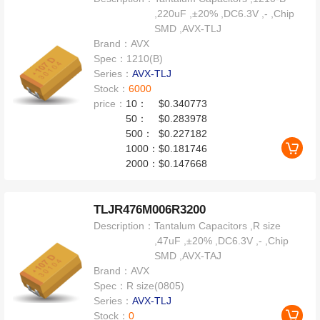
,220uF ,±20% ,DC6.3V ,- ,Chip
SMD ,AVX-TLJ
Brand：
AVX
Spec：
1210(B)
Series：
AVX-TLJ
Stock：
6000
price：
10：
$0.340773
50：
$0.283978
500：
$0.227182
1000：
$0.181746
2000：
$0.147668
TLJR476M006R3200
Description：
Tantalum Capacitors ,R size
,47uF ,±20% ,DC6.3V ,- ,Chip
SMD ,AVX-TAJ
Brand：
AVX
Spec：
R size(0805)
Series：
AVX-TLJ
Stock：
0