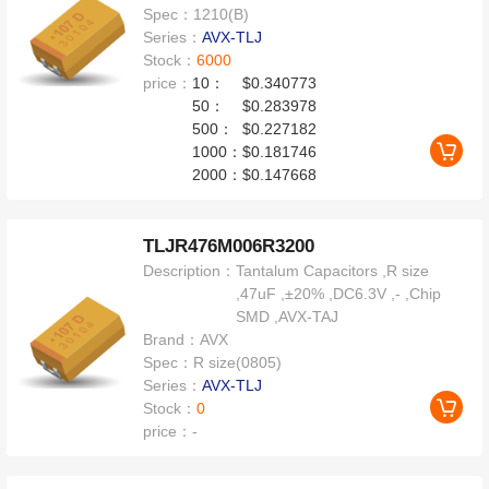
Spec：
1210(B)
Series：
AVX-TLJ
Stock：
6000
price：
10：
$0.340773
50：
$0.283978
500：
$0.227182
1000：
$0.181746
2000：
$0.147668
TLJR476M006R3200
Description：
Tantalum Capacitors ,R size
,47uF ,±20% ,DC6.3V ,- ,Chip
SMD ,AVX-TAJ
Brand：
AVX
Spec：
R size(0805)
Series：
AVX-TLJ
Stock：
0
price：
-