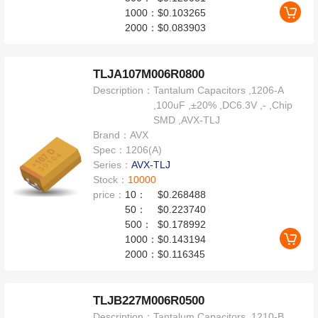
1000：
$0.103265
2000：
$0.083903
TLJA107M006R0800
Description：
Tantalum Capacitors ,1206-A
,100uF ,±20% ,DC6.3V ,- ,Chip
SMD ,AVX-TLJ
Brand：
AVX
Spec：
1206(A)
Series：
AVX-TLJ
Stock：
10000
price：
10：
$0.268488
50：
$0.223740
500：
$0.178992
1000：
$0.143194
2000：
$0.116345
TLJB227M006R0500
Description：
Tantalum Capacitors ,1210-B