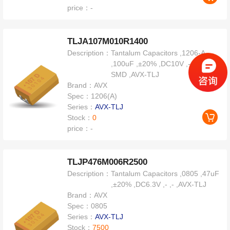
price：
-
TLJA107M010R1400
Description：
Tantalum Capacitors ,1206-A
,100uF ,±20% ,DC10V ,- ,Chip
SMD ,AVX-TLJ
Brand：
AVX
Spec：
1206(A)
Series：
AVX-TLJ
Stock：
0
price：
-
TLJP476M006R2500
Description：
Tantalum Capacitors ,0805 ,47uF
,±20% ,DC6.3V ,- ,- ,AVX-TLJ
Brand：
AVX
Spec：
0805
Series：
AVX-TLJ
Stock：
7500