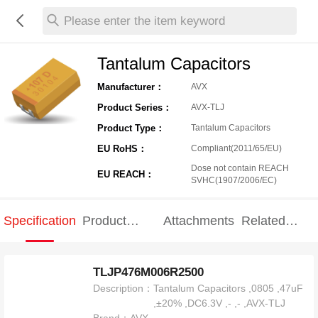
Please enter the item keyword
Tantalum Capacitors
Manufacturer：
AVX
Product Series：
AVX-TLJ
Product Type：
Tantalum Capacitors
EU RoHS：
Compliant(2011/65/EU)
Dose not contain REACH
EU REACH：
SVHC(1907/2006/EC)
Specification
Product
Attachments
Related
Specification
products
TLJP476M006R2500
Description：
Tantalum Capacitors ,0805 ,47uF
,±20% ,DC6.3V ,- ,- ,AVX-TLJ