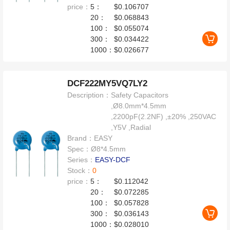
price：
5：
$0.106707
20：
$0.068843
100：
$0.055074
300：
$0.034422
1000：
$0.026677
DCF222MY5VQ7LY2
Description：
Safety Capacitors
,Ø8.0mm*4.5mm
,2200pF(2.2NF) ,±20% ,250VAC
,Y5V ,Radial
Brand：
EASY
Spec：
Ø8*4.5mm
Series：
EASY-DCF
Stock：
0
price：
5：
$0.112042
20：
$0.072285
100：
$0.057828
300：
$0.036143
1000：
$0.028010