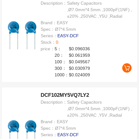
Description：
Safety Capacitors
,Ø7.0mm*4.5mm ,1000pF(1NF) ,
±20% ,250VAC ,Y5U ,Radial
Brand：
EASY
Spec：
Ø7*4.5mm
Series：
EASY-DCF
Stock：
0
price：
5：
$0.096036
20：
$0.061959
100：
$0.049567
300：
$0.030979
1000：
$0.024009
DCF102MY5VQ7LY2
Description：
Safety Capacitors
,Ø7.0mm*4.5mm ,1000pF(1NF) ,
±20% ,250VAC ,Y5V ,Radial
Brand：
EASY
Spec：
Ø7*4.5mm
Series：
EASY-DCF