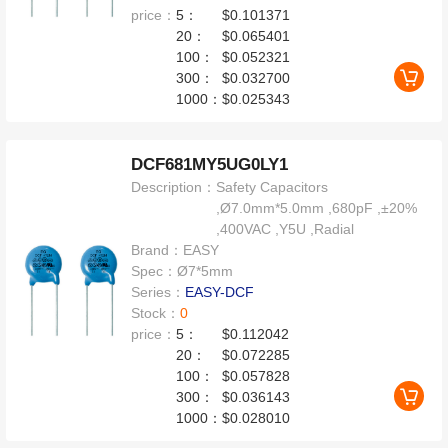
price：
5：
$0.101371
20：
$0.065401
100：
$0.052321
300：
$0.032700
1000：
$0.025343
DCF681MY5UG0LY1
Description：
Safety Capacitors
,Ø7.0mm*5.0mm ,680pF ,±20%
,400VAC ,Y5U ,Radial
Brand：
EASY
Spec：
Ø7*5mm
Series：
EASY-DCF
Stock：
0
price：
5：
$0.112042
20：
$0.072285
100：
$0.057828
300：
$0.036143
1000：
$0.028010