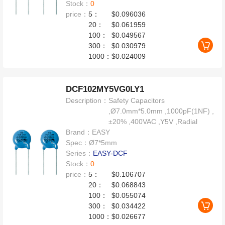
Stock：
0
price：
5：
$0.096036
20：
$0.061959
100：
$0.049567
300：
$0.030979
1000：
$0.024009
DCF102MY5VG0LY1
Description：
Safety Capacitors
,Ø7.0mm*5.0mm ,1000pF(1NF) ,
±20% ,400VAC ,Y5V ,Radial
Brand：
EASY
Spec：
Ø7*5mm
Series：
EASY-DCF
Stock：
0
price：
5：
$0.106707
20：
$0.068843
100：
$0.055074
300：
$0.034422
1000：
$0.026677