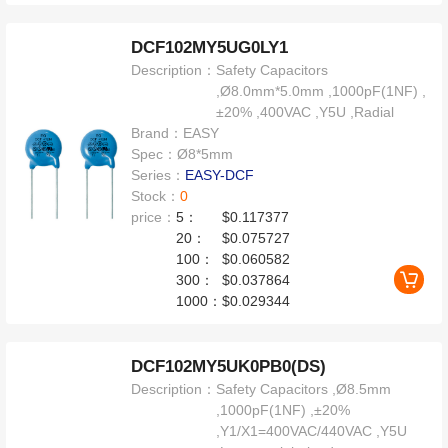
DCF102MY5UG0LY1
Description：
Safety Capacitors
,Ø8.0mm*5.0mm ,1000pF(1NF) ,
±20% ,400VAC ,Y5U ,Radial
Brand：
EASY
Spec：
Ø8*5mm
Series：
EASY-DCF
Stock：
0
price：
5：
$0.117377
20：
$0.075727
100：
$0.060582
300：
$0.037864
1000：
$0.029344
DCF102MY5UK0PB0(DS)
Description：
Safety Capacitors ,Ø8.5mm
,1000pF(1NF) ,±20%
,Y1/X1=400VAC/440VAC ,Y5U