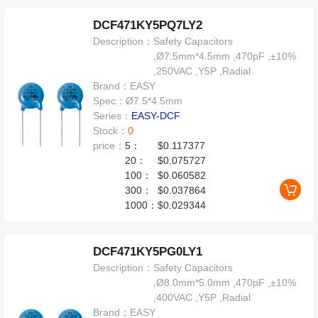
DCF471KY5PQ7LY2
Description：
Safety Capacitors
,Ø7.5mm*4.5mm ,470pF ,±10%
,250VAC ,Y5P ,Radial
Brand：
EASY
Spec：
Ø7.5*4.5mm
Series：
EASY-DCF
Stock：
0
price：
5：
$0.117377
20：
$0.075727
100：
$0.060582
300：
$0.037864
1000：
$0.029344
DCF471KY5PG0LY1
Description：
Safety Capacitors
,Ø8.0mm*5.0mm ,470pF ,±10%
,400VAC ,Y5P ,Radial
Brand：
EASY