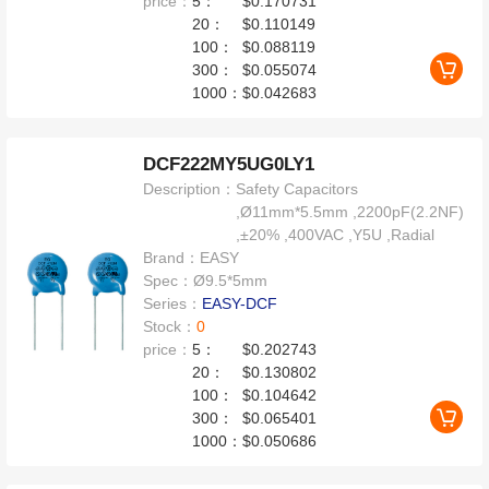
price：
5：
$0.170731
20：
$0.110149
100：
$0.088119
300：
$0.055074
1000：
$0.042683
DCF222MY5UG0LY1
Description：
Safety Capacitors
,Ø11mm*5.5mm ,2200pF(2.2NF)
,±20% ,400VAC ,Y5U ,Radial
Brand：
EASY
Spec：
Ø9.5*5mm
Series：
EASY-DCF
Stock：
0
price：
5：
$0.202743
20：
$0.130802
100：
$0.104642
300：
$0.065401
1000：
$0.050686