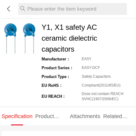
Please enter the item keyword
Y1, X1 safety AC
ceramic dielectric
capacitors
Manufacturer：
EASY
Product Series：
EASY-DCF
Product Type：
Safety Capacitors
EU RoHS：
Compliant(2011/65/EU)
Dose not contain REACH
EU REACH：
SVHC(1907/2006/EC)
Specification
Product
Attachments
Related
Specification
products