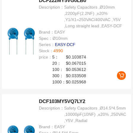
DCF222MY5VG0LB0
Description：
Safety Capacitors ,Ø10mm
,2200pF(2.2NF) ,±20%
,Y1/X1=250VAC/400VAC ,Y5V
,Long straight lead ,EASY-DCF
Brand：
EASY
Spec：
Ø10mm
Series：
EASY-DCF
Stock：
4990
price：
5：
$0.103874
20：
$0.067015
100：
$0.053612
300：
$0.033508
1000：
$0.025968
DCF103MY5VQ7LY2
Description：
Safety Capacitors ,Ø14.5*4.5mm
,10000pF(10NF) ,±20% ,250VAC
,Y5V ,Radial
Brand：
EASY