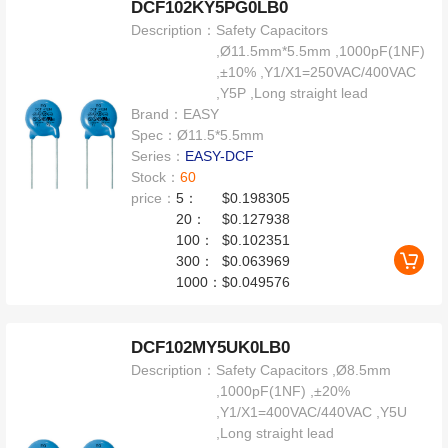
DCF102KY5PG0LB0
Description：
Safety Capacitors
,Ø11.5mm*5.5mm ,1000pF(1NF)
,±10% ,Y1/X1=250VAC/400VAC
,Y5P ,Long straight lead
Brand：
EASY
Spec：
Ø11.5*5.5mm
Series：
EASY-DCF
Stock：
60
price：
5：
$0.198305
20：
$0.127938
100：
$0.102351
300：
$0.063969
1000：
$0.049576
DCF102MY5UK0LB0
Description：
Safety Capacitors ,Ø8.5mm
,1000pF(1NF) ,±20%
,Y1/X1=400VAC/440VAC ,Y5U
,Long straight lead