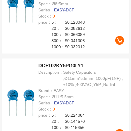
Spec：
Ø8*5mm
Series：
EASY-DCF
Stock：
0
price：
5：
$0.128048
20：
$0.082612
100：
$0.066089
300：
$0.041306
1000：
$0.032012
DCF102KY5PG0LY1
Description：
Safety Capacitors
,Ø11mm*5.5mm ,1000pF(1NF) ,
±10% ,400VAC ,Y5P ,Radial
Brand：
EASY
Spec：
Ø11*5.5mm
Series：
EASY-DCF
Stock：
0
price：
5：
$0.224084
20：
$0.144570
100：
$0.115656