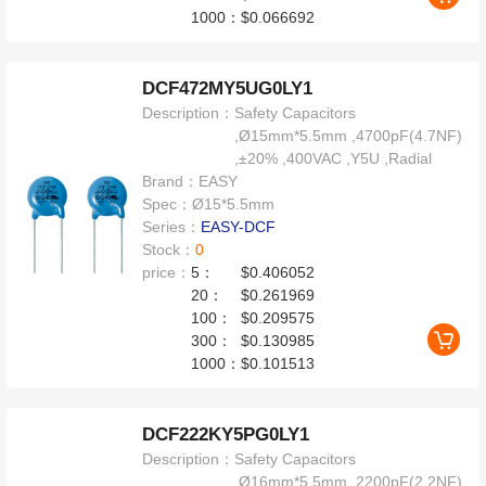
1000：
$0.066692
DCF472MY5UG0LY1
Description：
Safety Capacitors
,Ø15mm*5.5mm ,4700pF(4.7NF)
,±20% ,400VAC ,Y5U ,Radial
Brand：
EASY
Spec：
Ø15*5.5mm
Series：
EASY-DCF
Stock：
0
price：
5：
$0.406052
20：
$0.261969
100：
$0.209575
300：
$0.130985
1000：
$0.101513
DCF222KY5PG0LY1
Description：
Safety Capacitors
,Ø16mm*5.5mm ,2200pF(2.2NF)