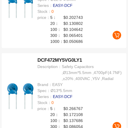
Series：
EASY-DCF
Stock：
0
price：
5：
$0.202743
20：
$0.130802
100：
$0.104642
300：
$0.065401
1000：
$0.050686
DCF472MY5VG0LY1
Description：
Safety Capacitors
,Ø13mm*5.5mm ,4700pF(4.7NF)
,±20% ,400VAC ,Y5V ,Radial
Brand：
EASY
Spec：
Ø13*5.5mm
Series：
EASY-DCF
Stock：
0
price：
5：
$0.266767
20：
$0.172108
100：
$0.137686
300：
$0.086054