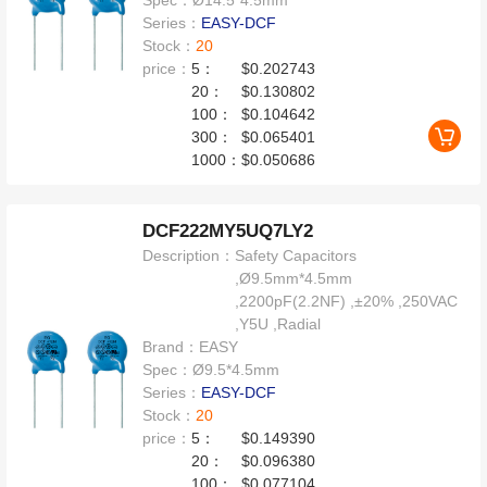
Spec：
Ø14.5*4.5mm
Series：
EASY-DCF
Stock：
20
price：
5：
$0.202743
20：
$0.130802
100：
$0.104642
300：
$0.065401
1000：
$0.050686
DCF222MY5UQ7LY2
Description：
Safety Capacitors
,Ø9.5mm*4.5mm
,2200pF(2.2NF) ,±20% ,250VAC
,Y5U ,Radial
Brand：
EASY
Spec：
Ø9.5*4.5mm
Series：
EASY-DCF
Stock：
20
price：
5：
$0.149390
20：
$0.096380
100：
$0.077104