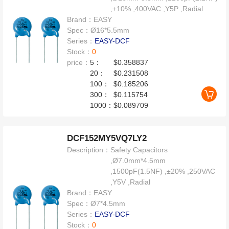
,±10% ,400VAC ,Y5P ,Radial
Brand：
EASY
Spec：
Ø16*5.5mm
Series：
EASY-DCF
Stock：
0
price：
5：
$0.358837
20：
$0.231508
100：
$0.185206
300：
$0.115754
1000：
$0.089709
DCF152MY5VQ7LY2
Description：
Safety Capacitors
,Ø7.0mm*4.5mm
,1500pF(1.5NF) ,±20% ,250VAC
,Y5V ,Radial
Brand：
EASY
Spec：
Ø7*4.5mm
Series：
EASY-DCF
Stock：
0