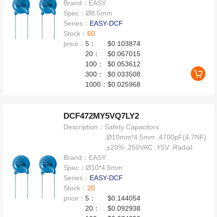
Brand：
EASY
Spec：
Ø8.5mm
Series：
EASY-DCF
Stock：
60
price：
5：
$0.103874
20：
$0.067015
100：
$0.053612
300：
$0.033508
1000：
$0.025968
DCF472MY5VQ7LY2
Description：
Safety Capacitors
,Ø10mm*4.5mm ,4700pF(4.7NF)
,±20% ,250VAC ,Y5V ,Radial
Brand：
EASY
Spec：
Ø10*4.5mm
Series：
EASY-DCF
Stock：
20
price：
5：
$0.144054
20：
$0.092938