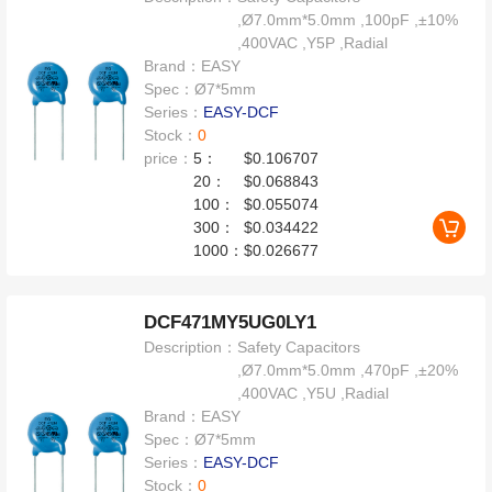
,Ø7.0mm*5.0mm ,100pF ,±10%
,400VAC ,Y5P ,Radial
Brand：
EASY
Spec：
Ø7*5mm
Series：
EASY-DCF
Stock：
0
price：
5：
$0.106707
20：
$0.068843
100：
$0.055074
300：
$0.034422
1000：
$0.026677
DCF471MY5UG0LY1
Description：
Safety Capacitors
,Ø7.0mm*5.0mm ,470pF ,±20%
,400VAC ,Y5U ,Radial
Brand：
EASY
Spec：
Ø7*5mm
Series：
EASY-DCF
Stock：
0