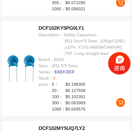
300：
$0.072285
1000：
$0.056021
DCF102KY5PG0LY1
Description：
Safety Capacitors
,Ø11.5mm*5.5mm ,1000pF(1NF)
,±10% ,Y1/X1=400VAC/440VAC
,Y5P ,Long straight lead
Brand：
EASY
Spec：
Ø11.5*5.5mm
Series：
EASY-DCF
Stock：
0
price：
5：
$0.198305
20：
$0.127938
100：
$0.102351
300：
$0.063969
1000：
$0.049576
DCF102MY5UQ7LY2