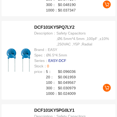
300：
$0.048190
1000：
$0.037347
DCF101KY5PQ7LY2
Description：
Safety Capacitors
,Ø6.5mm*4.5mm ,100pF ,±10%
,250VAC ,Y5P ,Radial
Brand：
EASY
Spec：
Ø6.5*4.5mm
Series：
EASY-DCF
Stock：
0
price：
5：
$0.096036
20：
$0.061959
100：
$0.049567
300：
$0.030979
1000：
$0.024009
DCF101KY5PG0LY1
Description：
Safety Capacitors