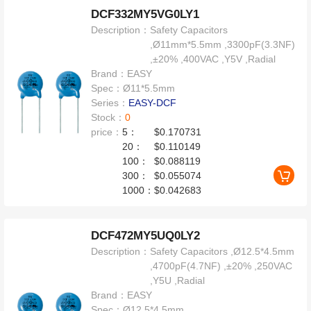
DCF332MY5VG0LY1
Description：
Safety Capacitors
,Ø11mm*5.5mm ,3300pF(3.3NF)
,±20% ,400VAC ,Y5V ,Radial
Brand：
EASY
Spec：
Ø11*5.5mm
Series：
EASY-DCF
Stock：
0
price：
5：
$0.170731
20：
$0.110149
100：
$0.088119
300：
$0.055074
1000：
$0.042683
DCF472MY5UQ0LY2
Description：
Safety Capacitors ,Ø12.5*4.5mm
,4700pF(4.7NF) ,±20% ,250VAC
,Y5U ,Radial
Brand：
EASY
Spec：
Ø12.5*4.5mm