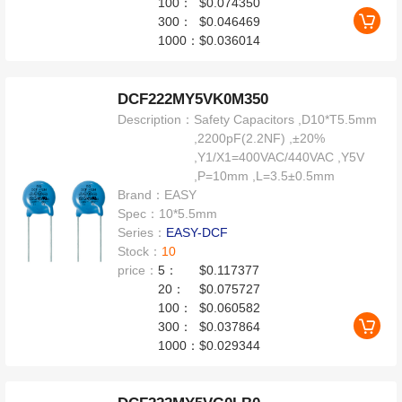
100：
$0.074350
300：
$0.046469
1000：
$0.036014
DCF222MY5VK0M350
Description：
Safety Capacitors ,D10*T5.5mm
,2200pF(2.2NF) ,±20%
,Y1/X1=400VAC/440VAC ,Y5V
,P=10mm ,L=3.5±0.5mm
Brand：
EASY
Spec：
10*5.5mm
Series：
EASY-DCF
Stock：
10
price：
5：
$0.117377
20：
$0.075727
100：
$0.060582
300：
$0.037864
1000：
$0.029344