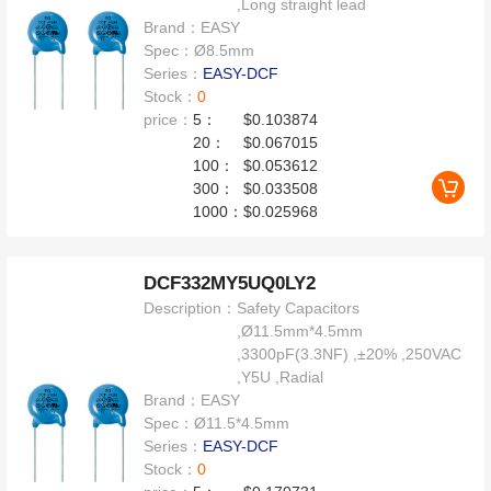
,Long straight lead
Brand：
EASY
Spec：
Ø8.5mm
Series：
EASY-DCF
Stock：
0
price：
5：
$0.103874
20：
$0.067015
100：
$0.053612
300：
$0.033508
1000：
$0.025968
DCF332MY5UQ0LY2
Description：
Safety Capacitors
,Ø11.5mm*4.5mm
,3300pF(3.3NF) ,±20% ,250VAC
,Y5U ,Radial
Brand：
EASY
Spec：
Ø11.5*4.5mm
Series：
EASY-DCF
Stock：
0