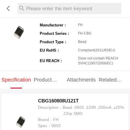
Please enter the item keyword
Manufacturer：
FH
Product Series：
FH-CBG
Product Type：
Bead
EU RoHS：
Compliant(2011/65/EU)
Dose not contain REACH
EU REACH：
SVHC(1907/2006/EC)
Specification
Product
Attachments
Related
Specification
products
CBG160808U121T
Description：
Bead ,0603 ,120R ,200mA ,±25%
,Chip SMD
Brand：
FH
Spec：
0603