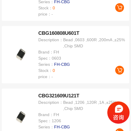
Series：
FH-CBG
Stock：
0
price：
-
CBG160808U601T
Description：
Bead ,0603 ,600R ,200mA ,±25%
,Chip SMD
Brand：
FH
Spec：
0603
Series：
FH-CBG
Stock：
0
price：
-
CBG321609U121T
Description：
Bead ,1206 ,120R ,1A ,±25%
,Chip SMD
Brand：
FH
Spec：
1206
Series：
FH-CBG