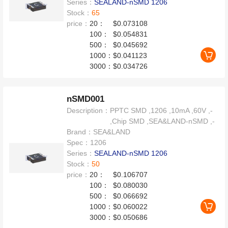
Series：
SEALAND-nSMD 1206
Stock：
65
price：
20：
$0.073108
100：
$0.054831
500：
$0.045692
1000：
$0.041123
3000：
$0.034726
nSMD001
Description：
PPTC SMD ,1206 ,10mA ,60V ,-
,Chip SMD ,SEA&LAND-nSMD ,-
Brand：
SEA&LAND
Spec：
1206
Series：
SEALAND-nSMD 1206
Stock：
50
price：
20：
$0.106707
100：
$0.080030
500：
$0.066692
1000：
$0.060022
3000：
$0.050686