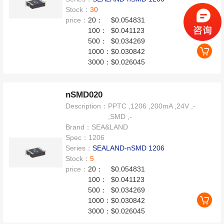
Stock：
30
price：
20：
$0.054831
100：
$0.041123
500：
$0.034269
1000：
$0.030842
3000：
$0.026045
nSMD020
Description：
PPTC ,1206 ,200mA ,24V ,-
,SMD ,-
Brand：
SEA&LAND
Spec：
1206
Series：
SEALAND-nSMD 1206
Stock：
5
price：
20：
$0.054831
100：
$0.041123
500：
$0.034269
1000：
$0.030842
3000：
$0.026045