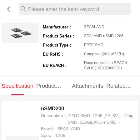
Please enter the item keyword
Manufacturer：
SEA&LAND
Product Series：
SEALAND-nSMD 1206
Product Type：
PPTC SMD
EU RoHS：
Compliant(2011/65/EU)
Dose not contain REACH
EU REACH：
SVHC(1907/2006/EC)
Specification
Product
Attachments
Related
Specification
products
nSMD200
Description：
PPTC SMD ,1206 ,2A ,6V ,- ,Chip
SMD ,SEA&LAND-nSMD ,-
Brand：
SEA&LAND
Spec：
1206