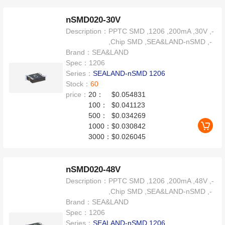
nSMD020-30V
Description：
PPTC SMD ,1206 ,200mA ,30V ,-
,Chip SMD ,SEA&LAND-nSMD ,-
Brand：
SEA&LAND
Spec：
1206
Series：
SEALAND-nSMD 1206
Stock：
60
price：
20：
$0.054831
100：
$0.041123
500：
$0.034269
1000：
$0.030842
3000：
$0.026045
nSMD020-48V
Description：
PPTC SMD ,1206 ,200mA ,48V ,-
,Chip SMD ,SEA&LAND-nSMD ,-
Brand：
SEA&LAND
Spec：
1206
Series：
SEALAND-nSMD 1206