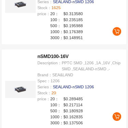
Series：
SEALAND-nSMD 1206
Stock：
1625
price：
20：
$0.313580
100：
$0.235185
500：
$0.195988
1000：
$0.176389
3000：
$0.148951
nSMD100-16V
Description：
PPTC SMD ,1206 ,1A ,16V ,Chip
SMD ,SEA&LAND-nSMD ,-
Brand：
SEA&LAND
Spec：
1206
Series：
SEALAND-nSMD 1206
Stock：
20
price：
20：
$0.289485
100：
$0.217114
500：
$0.180928
1000：
$0.162835
3000：
$0.137506