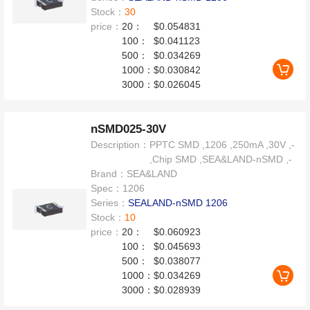
Stock：
30
price：
20：
$0.054831
100：
$0.041123
500：
$0.034269
1000：
$0.030842
3000：
$0.026045
nSMD025-30V
Description：
PPTC SMD ,1206 ,250mA ,30V ,-
,Chip SMD ,SEA&LAND-nSMD ,-
Brand：
SEA&LAND
Spec：
1206
Series：
SEALAND-nSMD 1206
Stock：
10
price：
20：
$0.060923
100：
$0.045693
500：
$0.038077
1000：
$0.034269
3000：
$0.028939