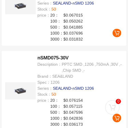
Series：
SEALAND-nSMD 1206
Stock：
50
price：
20：
$0.067015
100：
$0.050262
500：
$0.041885
1000：
$0.037696
3000：
$0.031832
nSMD075-30V
Description：
PPTC SMD ,1206 ,750mA ,30V ,-
,Chip SMD ,-
Brand：
SEA&LAND
Spec：
1206
Series：
SEALAND-nSMD 1206
Stock：
50
price：
20：
$0.076154
0
100：
$0.057115
500：
$0.047596
1000：
$0.042836
3000：
$0.036173