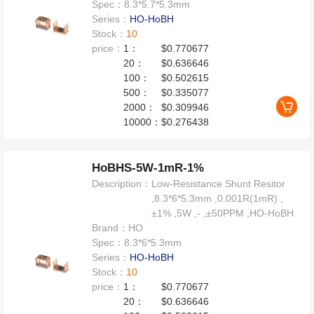
Spec：
8.3*5.7*5.3mm
Series：
HO-HoBH
Stock：
10
price：
1：
$0.770677
20：
$0.636646
100：
$0.502615
500：
$0.335077
2000：
$0.309946
10000：
$0.276438
HoBHS-5W-1mR-1%
Description：
Low-Resistance Shunt Resitor
,8.3*6*5.3mm ,0.001R(1mR) ,
±1% ,5W ,- ,±50PPM ,HO-HoBH
Brand：
HO
Spec：
8.3*6*5.3mm
Series：
HO-HoBH
Stock：
10
price：
1：
$0.770677
20：
$0.636646