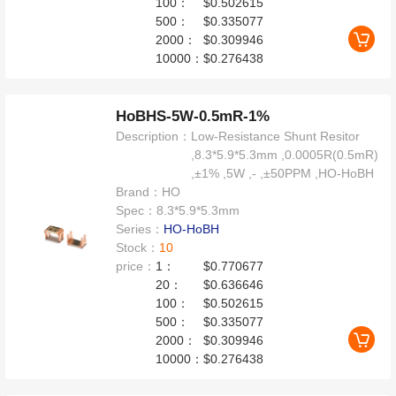
100：
$0.502615
500：
$0.335077
2000：
$0.309946
10000：
$0.276438
HoBHS-5W-0.5mR-1%
Description：
Low-Resistance Shunt Resitor
,8.3*5.9*5.3mm ,0.0005R(0.5mR)
,±1% ,5W ,- ,±50PPM ,HO-HoBH
Brand：
HO
Spec：
8.3*5.9*5.3mm
Series：
HO-HoBH
Stock：
10
price：
1：
$0.770677
20：
$0.636646
100：
$0.502615
500：
$0.335077
2000：
$0.309946
10000：
$0.276438