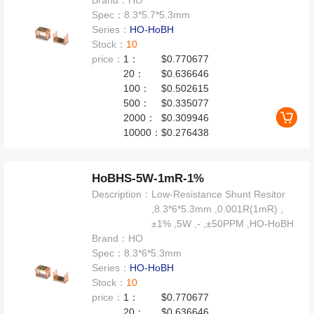
Brand：
HO
Spec：
8.3*5.7*5.3mm
Series：
HO-HoBH
Stock：
10
price：
1：
$0.770677
20：
$0.636646
100：
$0.502615
500：
$0.335077
2000：
$0.309946
10000：
$0.276438
HoBHS-5W-1mR-1%
Description：
Low-Resistance Shunt Resitor
,8.3*6*5.3mm ,0.001R(1mR) ,
±1% ,5W ,- ,±50PPM ,HO-HoBH
Brand：
HO
Spec：
8.3*6*5.3mm
Series：
HO-HoBH
Stock：
10
price：
1：
$0.770677
20：
$0.636646