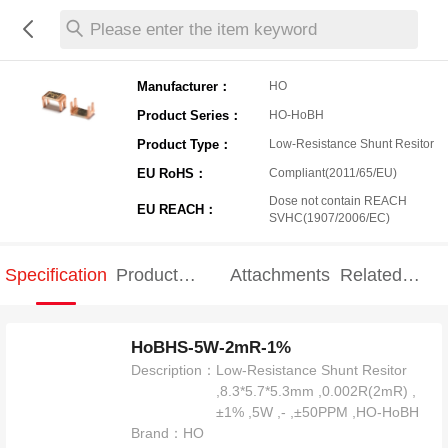
Please enter the item keyword
Manufacturer：
HO
Product Series：
HO-HoBH
Product Type：
Low-Resistance Shunt Resitor
EU RoHS：
Compliant(2011/65/EU)
Dose not contain REACH
EU REACH：
SVHC(1907/2006/EC)
Specification
Product
Attachments
Related
Specification
products
HoBHS-5W-2mR-1%
Description：
Low-Resistance Shunt Resitor
,8.3*5.7*5.3mm ,0.002R(2mR) ,
±1% ,5W ,- ,±50PPM ,HO-HoBH
Brand：
HO