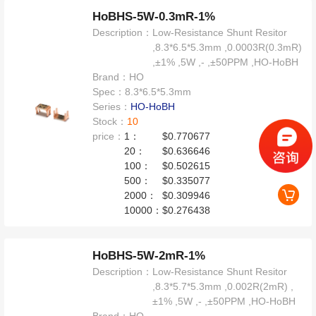
HoBHS-5W-0.3mR-1%
Description：
Low-Resistance Shunt Resitor
,8.3*6.5*5.3mm ,0.0003R(0.3mR)
,±1% ,5W ,- ,±50PPM ,HO-HoBH
Brand：
HO
Spec：
8.3*6.5*5.3mm
Series：
HO-HoBH
Stock：
10
price：
1：
$0.770677
20：
$0.636646
100：
$0.502615
500：
$0.335077
2000：
$0.309946
10000：
$0.276438
HoBHS-5W-2mR-1%
Description：
Low-Resistance Shunt Resitor
,8.3*5.7*5.3mm ,0.002R(2mR) ,
±1% ,5W ,- ,±50PPM ,HO-HoBH