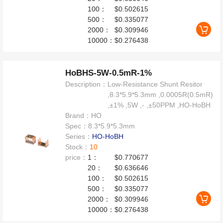
100：
$0.502615
500：
$0.335077
2000：
$0.309946
10000：
$0.276438
HoBHS-5W-0.5mR-1%
Description：
Low-Resistance Shunt Resitor
,8.3*5.9*5.3mm ,0.0005R(0.5mR)
,±1% ,5W ,- ,±50PPM ,HO-HoBH
Brand：
HO
Spec：
8.3*5.9*5.3mm
Series：
HO-HoBH
Stock：
10
price：
1：
$0.770677
20：
$0.636646
100：
$0.502615
500：
$0.335077
2000：
$0.309946
10000：
$0.276438