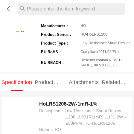
Please enter the item keyword
Manufacturer：
HO
Product Series：
HO-HoLRS1206
Product Type：
Low-Resistance Shunt Resitor
EU RoHS：
Compliant(2011/65/EU)
Dose not contain REACH
EU REACH：
SVHC(1907/2006/EC)
Specification
Product
Attachments
Related
Specification
products
HoLRS1206-2W-1mR-1%
Description：
Low-Resistance Shunt Resitor
,1206 ,0.001R(1mR) ,±1% ,2W ,-
,±50PPM ,HO-HoLRS1206
Brand：
HO