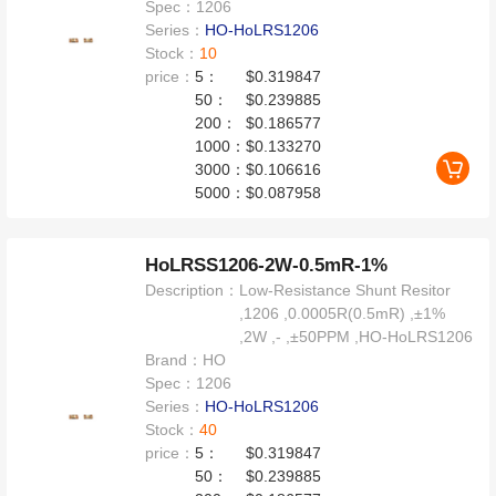
Spec：
1206
Series：
HO-HoLRS1206
Stock：
10
price：
5：
$0.319847
50：
$0.239885
200：
$0.186577
1000：
$0.133270
3000：
$0.106616
5000：
$0.087958
HoLRSS1206-2W-0.5mR-1%
Description：
Low-Resistance Shunt Resitor
,1206 ,0.0005R(0.5mR) ,±1%
,2W ,- ,±50PPM ,HO-HoLRS1206
Brand：
HO
Spec：
1206
Series：
HO-HoLRS1206
Stock：
40
price：
5：
$0.319847
50：
$0.239885