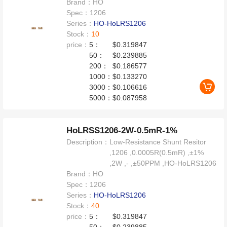
Brand：
HO
Spec：
1206
Series：
HO-HoLRS1206
Stock：
10
price：
5：
$0.319847
50：
$0.239885
200：
$0.186577
1000：
$0.133270
3000：
$0.106616
5000：
$0.087958
HoLRSS1206-2W-0.5mR-1%
Description：
Low-Resistance Shunt Resitor
,1206 ,0.0005R(0.5mR) ,±1%
,2W ,- ,±50PPM ,HO-HoLRS1206
Brand：
HO
Spec：
1206
Series：
HO-HoLRS1206
Stock：
40
price：
5：
$0.319847