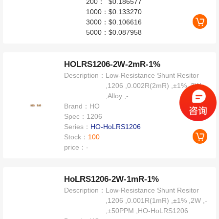
200：
$0.186577
1000：
$0.133270
3000：
$0.106616
5000：
$0.087958
HOLRS1206-2W-2mR-1%
Description：
Low-Resistance Shunt Resitor
,1206 ,0.002R(2mR) ,±1% ,2W
,Alloy ,-
Brand：
HO
Spec：
1206
Series：
HO-HoLRS1206
Stock：
100
price：
-
HoLRS1206-2W-1mR-1%
Description：
Low-Resistance Shunt Resitor
,1206 ,0.001R(1mR) ,±1% ,2W ,-
,±50PPM ,HO-HoLRS1206