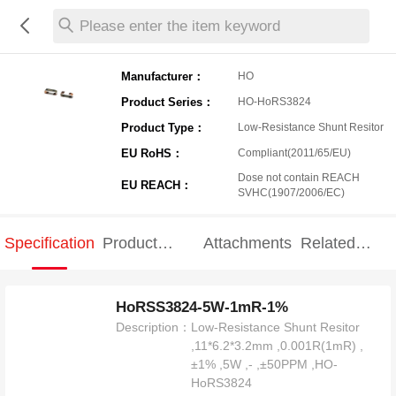
Please enter the item keyword
Manufacturer：
HO
Product Series：
HO-HoRS3824
Product Type：
Low-Resistance Shunt Resitor
EU RoHS：
Compliant(2011/65/EU)
Dose not contain REACH
EU REACH：
SVHC(1907/2006/EC)
Specification
Product
Attachments
Related
Specification
products
HoRSS3824-5W-1mR-1%
Description：
Low-Resistance Shunt Resitor
,11*6.2*3.2mm ,0.001R(1mR) ,
±1% ,5W ,- ,±50PPM ,HO-
HoRS3824