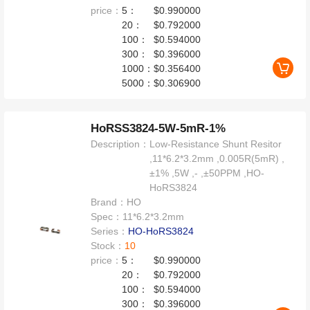
price：
5：
$0.990000
20：
$0.792000
100：
$0.594000
300：
$0.396000
1000：
$0.356400
5000：
$0.306900
HoRSS3824-5W-5mR-1%
Description：
Low-Resistance Shunt Resitor
,11*6.2*3.2mm ,0.005R(5mR) ,
±1% ,5W ,- ,±50PPM ,HO-
HoRS3824
Brand：
HO
Spec：
11*6.2*3.2mm
Series：
HO-HoRS3824
Stock：
10
price：
5：
$0.990000
20：
$0.792000
100：
$0.594000
300：
$0.396000