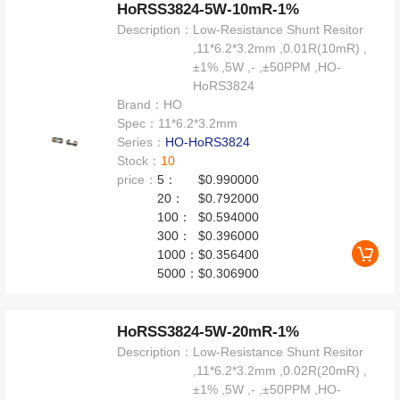
HoRSS3824-5W-10mR-1%
Description：
Low-Resistance Shunt Resitor
,11*6.2*3.2mm ,0.01R(10mR) ,
±1% ,5W ,- ,±50PPM ,HO-
HoRS3824
Brand：
HO
Spec：
11*6.2*3.2mm
Series：
HO-HoRS3824
Stock：
10
price：
5：
$0.990000
20：
$0.792000
100：
$0.594000
300：
$0.396000
1000：
$0.356400
5000：
$0.306900
HoRSS3824-5W-20mR-1%
Description：
Low-Resistance Shunt Resitor
,11*6.2*3.2mm ,0.02R(20mR) ,
±1% ,5W ,- ,±50PPM ,HO-