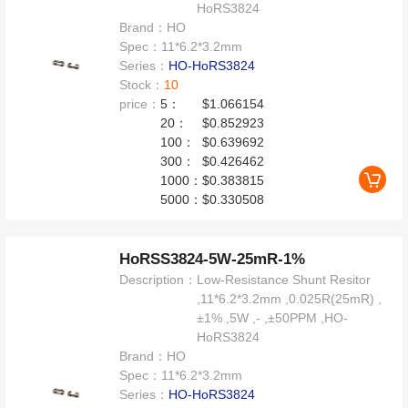
HoRS3824
Brand：
HO
Spec：
11*6.2*3.2mm
Series：
HO-HoRS3824
Stock：
10
price：
5：
$1.066154
20：
$0.852923
100：
$0.639692
300：
$0.426462
1000：
$0.383815
5000：
$0.330508
HoRSS3824-5W-25mR-1%
Description：
Low-Resistance Shunt Resitor
,11*6.2*3.2mm ,0.025R(25mR) ,
±1% ,5W ,- ,±50PPM ,HO-
HoRS3824
Brand：
HO
Spec：
11*6.2*3.2mm
Series：
HO-HoRS3824