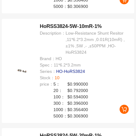
5000：
$0.306900
HoRSS3824-5W-10mR-1%
Description：
Low-Resistance Shunt Resitor
,11*6.2*3.2mm ,0.01R(10mR) ,
±1% ,5W ,- ,±50PPM ,HO-
HoRS3824
Brand：
HO
Spec：
11*6.2*3.2mm
Series：
HO-HoRS3824
Stock：
10
price：
5：
$0.990000
20：
$0.792000
100：
$0.594000
300：
$0.396000
1000：
$0.356400
5000：
$0.306900
HoRSS3824-5W-20mR-1%