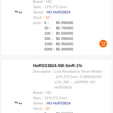
Brand：
HO
Spec：
11*6.2*3.2mm
Series：
HO-HoRS3824
Stock：
10
price：
5：
$0.990000
20：
$0.792000
100：
$0.594000
300：
$0.396000
1000：
$0.356400
5000：
$0.306900
HoRSS3824-5W-5mR-1%
Description：
Low-Resistance Shunt Resitor
,11*6.2*3.2mm ,0.005R(5mR) ,
±1% ,5W ,- ,±50PPM ,HO-
HoRS3824
Brand：
HO
Spec：
11*6.2*3.2mm
Series：
HO-HoRS3824
Stock：
10