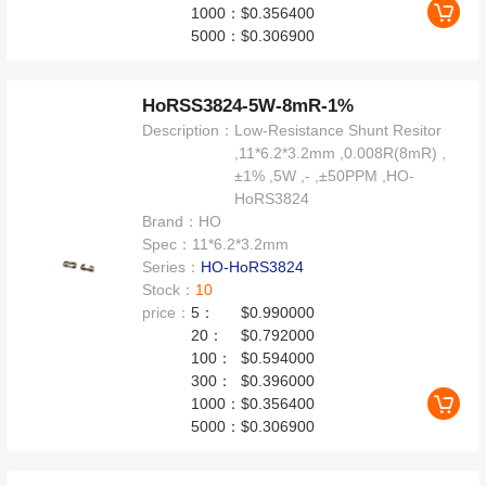
1000：
$0.356400
5000：
$0.306900
HoRSS3824-5W-8mR-1%
Description：
Low-Resistance Shunt Resitor
,11*6.2*3.2mm ,0.008R(8mR) ,
±1% ,5W ,- ,±50PPM ,HO-
HoRS3824
Brand：
HO
Spec：
11*6.2*3.2mm
Series：
HO-HoRS3824
Stock：
10
price：
5：
$0.990000
20：
$0.792000
100：
$0.594000
300：
$0.396000
1000：
$0.356400
5000：
$0.306900