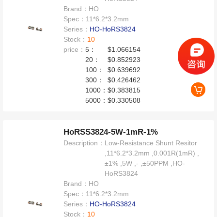
Brand：
HO
Spec：
11*6.2*3.2mm
Series：
HO-HoRS3824
Stock：
10
price：
5：
$1.066154
20：
$0.852923
100：
$0.639692
300：
$0.426462
1000：
$0.383815
5000：
$0.330508
HoRSS3824-5W-1mR-1%
Description：
Low-Resistance Shunt Resitor
,11*6.2*3.2mm ,0.001R(1mR) ,
±1% ,5W ,- ,±50PPM ,HO-
HoRS3824
Brand：
HO
Spec：
11*6.2*3.2mm
Series：
HO-HoRS3824
Stock：
10