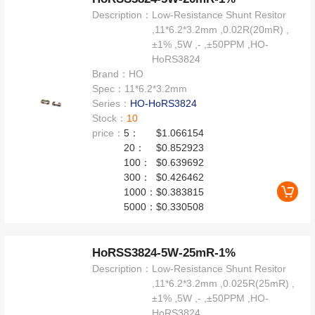
Description：
Low-Resistance Shunt Resitor
,11*6.2*3.2mm ,0.02R(20mR) ,
±1% ,5W ,- ,±50PPM ,HO-
HoRS3824
Brand：
HO
Spec：
11*6.2*3.2mm
Series：
HO-HoRS3824
Stock：
10
price：
5：
$1.066154
20：
$0.852923
100：
$0.639692
300：
$0.426462
1000：
$0.383815
5000：
$0.330508
HoRSS3824-5W-25mR-1%
Description：
Low-Resistance Shunt Resitor
,11*6.2*3.2mm ,0.025R(25mR) ,
±1% ,5W ,- ,±50PPM ,HO-
HoRS3824