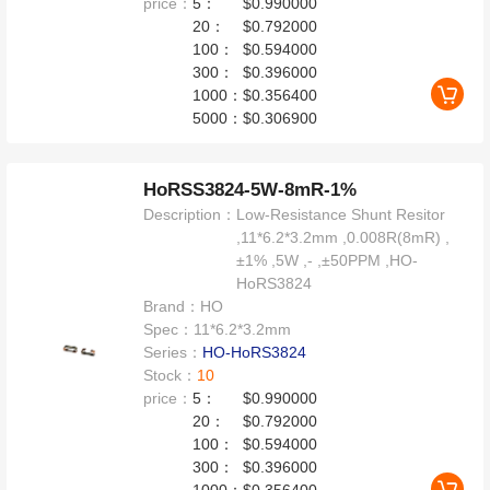
price：
5：
$0.990000
20：
$0.792000
100：
$0.594000
300：
$0.396000
1000：
$0.356400
5000：
$0.306900
HoRSS3824-5W-8mR-1%
Description：
Low-Resistance Shunt Resitor
,11*6.2*3.2mm ,0.008R(8mR) ,
±1% ,5W ,- ,±50PPM ,HO-
HoRS3824
Brand：
HO
Spec：
11*6.2*3.2mm
Series：
HO-HoRS3824
Stock：
10
price：
5：
$0.990000
20：
$0.792000
100：
$0.594000
300：
$0.396000
1000：
$0.356400