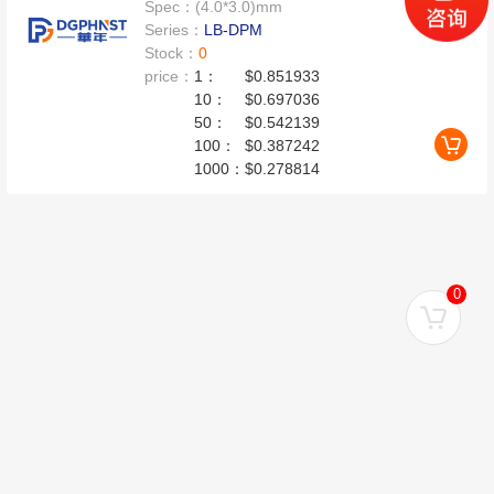
Spec：
(4.0*3.0)mm
Series：
LB-DPM
Stock：
0
price：
1：
$0.851933
10：
$0.697036
50：
$0.542139
100：
$0.387242
1000：
$0.278814
0