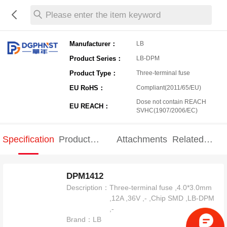
Please enter the item keyword
Manufacturer：
LB
Product Series：
LB-DPM
Product Type：
Three-terminal fuse
EU RoHS：
Compliant(2011/65/EU)
Dose not contain REACH
EU REACH：
SVHC(1907/2006/EC)
Specification
Product
Attachments
Related
Specification
products
DPM1412
Description：
Three-terminal fuse ,4.0*3.0mm
,12A ,36V ,- ,Chip SMD ,LB-DPM
,-
Brand：
LB