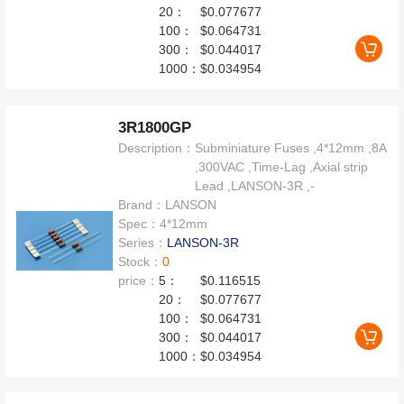
20：
$0.077677
100：
$0.064731
300：
$0.044017
1000：
$0.034954
3R1800GP
Description：
Subminiature Fuses ,4*12mm ,8A
,300VAC ,Time-Lag ,Axial strip
Lead ,LANSON-3R ,-
Brand：
LANSON
Spec：
4*12mm
Series：
LANSON-3R
Stock：
0
price：
5：
$0.116515
20：
$0.077677
100：
$0.064731
300：
$0.044017
1000：
$0.034954