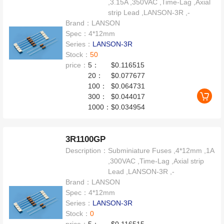
,3.15A ,350VAC ,Time-Lag ,Axial
strip Lead ,LANSON-3R ,-
Brand：
LANSON
Spec：
4*12mm
Series：
LANSON-3R
Stock：
50
price：
5：
$0.116515
20：
$0.077677
100：
$0.064731
300：
$0.044017
1000：
$0.034954
3R1100GP
Description：
Subminiature Fuses ,4*12mm ,1A
,300VAC ,Time-Lag ,Axial strip
Lead ,LANSON-3R ,-
Brand：
LANSON
Spec：
4*12mm
Series：
LANSON-3R
Stock：
0