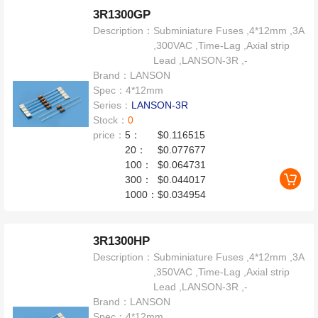
3R1300GP
Description：
Subminiature Fuses ,4*12mm ,3A
,300VAC ,Time-Lag ,Axial strip
Lead ,LANSON-3R ,-
Brand：
LANSON
Spec：
4*12mm
Series：
LANSON-3R
Stock：
0
price：
5：
$0.116515
20：
$0.077677
100：
$0.064731
300：
$0.044017
1000：
$0.034954
3R1300HP
Description：
Subminiature Fuses ,4*12mm ,3A
,350VAC ,Time-Lag ,Axial strip
Lead ,LANSON-3R ,-
Brand：
LANSON
Spec：
4*12mm