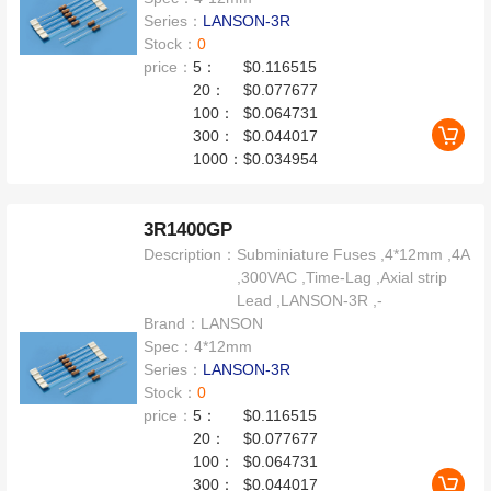
Series：
LANSON-3R
Stock：
0
price：
5：
$0.116515
20：
$0.077677
100：
$0.064731
300：
$0.044017
1000：
$0.034954
3R1400GP
Description：
Subminiature Fuses ,4*12mm ,4A
,300VAC ,Time-Lag ,Axial strip
Lead ,LANSON-3R ,-
Brand：
LANSON
Spec：
4*12mm
Series：
LANSON-3R
Stock：
0
price：
5：
$0.116515
20：
$0.077677
100：
$0.064731
300：
$0.044017