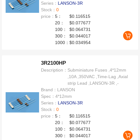
Series：
LANSON-3R
Stock：
0
price：
5：
$0.116515
20：
$0.077677
100：
$0.064731
300：
$0.044017
1000：
$0.034954
3R2100HP
Description：
Subminiature Fuses ,4*12mm
,10A ,350VAC ,Time-Lag ,Axial
strip Lead ,LANSON-3R ,-
Brand：
LANSON
Spec：
4*12mm
Series：
LANSON-3R
Stock：
0
price：
5：
$0.116515
20：
$0.077677
100：
$0.064731
300：
$0.044017