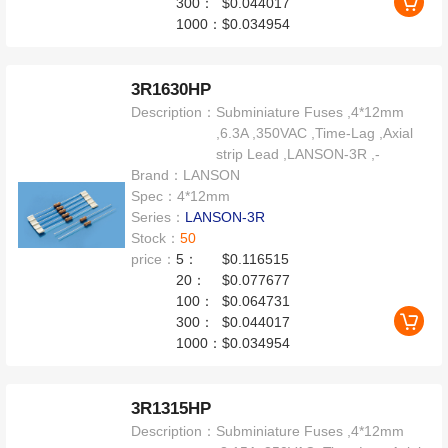
300：
$0.044017
1000：
$0.034954
3R1630HP
Description：
Subminiature Fuses ,4*12mm
,6.3A ,350VAC ,Time-Lag ,Axial
strip Lead ,LANSON-3R ,-
Brand：
LANSON
Spec：
4*12mm
Series：
LANSON-3R
Stock：
50
price：
5：
$0.116515
20：
$0.077677
100：
$0.064731
300：
$0.044017
1000：
$0.034954
3R1315HP
Description：
Subminiature Fuses ,4*12mm