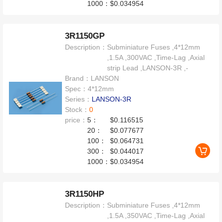
1000：
$0.034954
3R1150GP
Description：
Subminiature Fuses ,4*12mm
,1.5A ,300VAC ,Time-Lag ,Axial
strip Lead ,LANSON-3R ,-
Brand：
LANSON
Spec：
4*12mm
Series：
LANSON-3R
Stock：
0
price：
5：
$0.116515
20：
$0.077677
100：
$0.064731
300：
$0.044017
1000：
$0.034954
3R1150HP
Description：
Subminiature Fuses ,4*12mm
,1.5A ,350VAC ,Time-Lag ,Axial