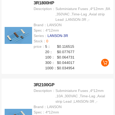
3R1800HP
Description：
Subminiature Fuses ,4*12mm ,8A
,350VAC ,Time-Lag ,Axial strip
Lead ,LANSON-3R ,-
Brand：
LANSON
Spec：
4*12mm
Series：
LANSON-3R
Stock：
0
price：
5：
$0.116515
20：
$0.077677
100：
$0.064731
300：
$0.044017
1000：
$0.034954
3R2100GP
Description：
Subminiature Fuses ,4*12mm
,10A ,300VAC ,Time-Lag ,Axial
strip Lead ,LANSON-3R ,-
Brand：
LANSON
Spec：
4*12mm