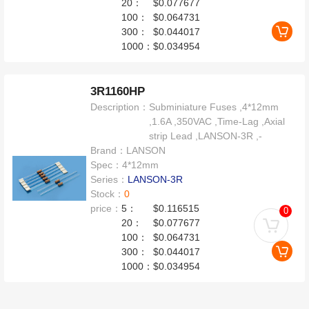
20：
$0.077677
100：
$0.064731
300：
$0.044017
1000：
$0.034954
3R1160HP
Description：
Subminiature Fuses ,4*12mm
,1.6A ,350VAC ,Time-Lag ,Axial
strip Lead ,LANSON-3R ,-
Brand：
LANSON
Spec：
4*12mm
Series：
LANSON-3R
Stock：
0
price：
5：
$0.116515
0
20：
$0.077677
100：
$0.064731
300：
$0.044017
1000：
$0.034954