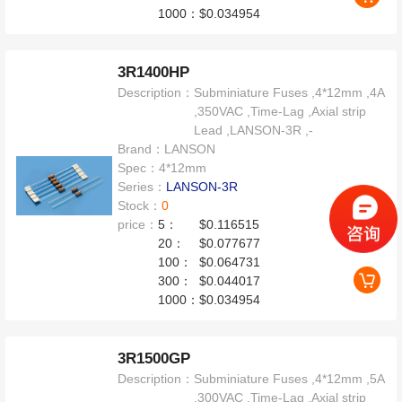
1000：
$0.034954
3R1400HP
Description：
Subminiature Fuses ,4*12mm ,4A
,350VAC ,Time-Lag ,Axial strip
Lead ,LANSON-3R ,-
Brand：
LANSON
Spec：
4*12mm
Series：
LANSON-3R
Stock：
0
price：
5：
$0.116515
20：
$0.077677
100：
$0.064731
300：
$0.044017
1000：
$0.034954
3R1500GP
Description：
Subminiature Fuses ,4*12mm ,5A
,300VAC ,Time-Lag ,Axial strip