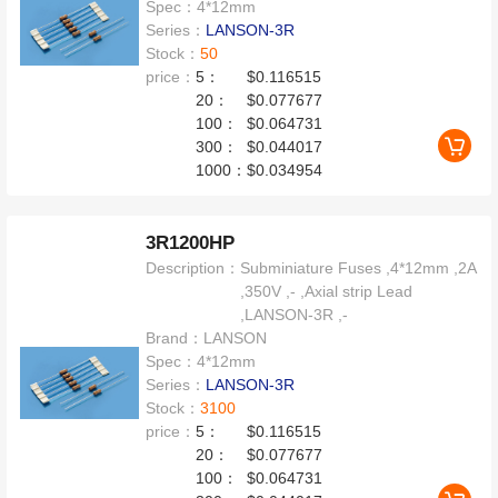
Spec：
4*12mm
Series：
LANSON-3R
Stock：
50
price：
5：
$0.116515
20：
$0.077677
100：
$0.064731
300：
$0.044017
1000：
$0.034954
3R1200HP
Description：
Subminiature Fuses ,4*12mm ,2A
,350V ,- ,Axial strip Lead
,LANSON-3R ,-
Brand：
LANSON
Spec：
4*12mm
Series：
LANSON-3R
Stock：
3100
price：
5：
$0.116515
20：
$0.077677
100：
$0.064731