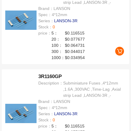
strip Lead ,LANSON-3R ,-
Brand：
LANSON
Spec：
4*12mm
Series：
LANSON-3R
Stock：
0
price：
5：
$0.116515
20：
$0.077677
100：
$0.064731
300：
$0.044017
1000：
$0.034954
3R1160GP
Description：
Subminiature Fuses ,4*12mm
,1.6A ,300VAC ,Time-Lag ,Axial
strip Lead ,LANSON-3R ,-
Brand：
LANSON
Spec：
4*12mm
Series：
LANSON-3R
Stock：
0
price：
5：
$0.116515