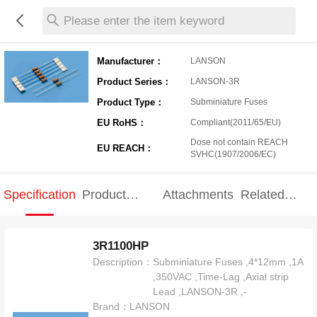
Please enter the item keyword
Manufacturer：
LANSON
Product Series：
LANSON-3R
Product Type：
Subminiature Fuses
EU RoHS：
Compliant(2011/65/EU)
Dose not contain REACH
EU REACH：
SVHC(1907/2006/EC)
Specification
Product
Attachments
Related
Specification
products
3R1100HP
Description：
Subminiature Fuses ,4*12mm ,1A
,350VAC ,Time-Lag ,Axial strip
Lead ,LANSON-3R ,-
Brand：
LANSON