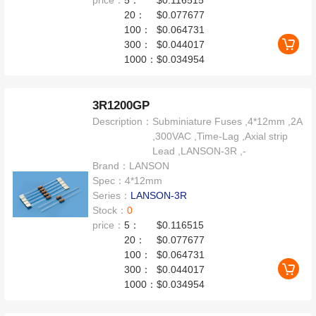
price：
5：
$0.116515
20：
$0.077677
100：
$0.064731
300：
$0.044017
1000：
$0.034954
3R1200GP
Description：
Subminiature Fuses ,4*12mm ,2A
,300VAC ,Time-Lag ,Axial strip
Lead ,LANSON-3R ,-
Brand：
LANSON
Spec：
4*12mm
Series：
LANSON-3R
Stock：
0
price：
5：
$0.116515
20：
$0.077677
100：
$0.064731
300：
$0.044017
1000：
$0.034954