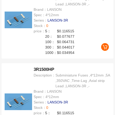
Lead ,LANSON-3R ,-
Brand：
LANSON
Spec：
4*12mm
Series：
LANSON-3R
Stock：
0
price：
5：
$0.116515
20：
$0.077677
100：
$0.064731
300：
$0.044017
1000：
$0.034954
3R1500HP
Description：
Subminiature Fuses ,4*12mm ,5A
,350VAC ,Time-Lag ,Axial strip
Lead ,LANSON-3R ,-
Brand：
LANSON
Spec：
4*12mm
Series：
LANSON-3R
Stock：
0
price：
5：
$0.116515