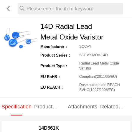
Please enter the item keyword
14D Radial Lead
Metal Oxide Varistor
Manufacturer：
SOCAY
Product Series：
SOCAY-MOV-14D
Radial Lead Metal Oxide
Product Type：
Varistor
EU RoHS：
Compliant(2011/65/EU)
Dose not contain REACH
EU REACH：
SVHC(1907/2006/EC)
Specification
Product
Attachments
Related
Specification
products
14D561K