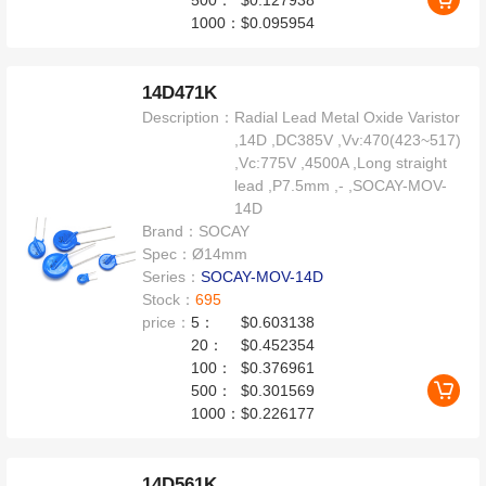
1000：
$0.095954
14D471K
Description：
Radial Lead Metal Oxide Varistor
,14D ,DC385V ,Vv:470(423~517)
,Vc:775V ,4500A ,Long straight
lead ,P7.5mm ,- ,SOCAY-MOV-
14D
Brand：
SOCAY
Spec：
Ø14mm
Series：
SOCAY-MOV-14D
Stock：
695
price：
5：
$0.603138
20：
$0.452354
100：
$0.376961
500：
$0.301569
1000：
$0.226177
14D561K