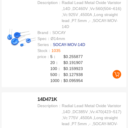
Description：
Radial Lead Metal Oxide Varistor
,14D ,DC460V ,Vv:560(504~616)
,Vc:925V ,4500A ,Long straight
lead ,P7.5mm ,- ,SOCAY-MOV-
14D
Brand：
SOCAY
Spec：
Ø14mm
Series：
SOCAY-MOV-14D
Stock：
1035
price：
5：
$0.255877
20：
$0.191907
100：
$0.159923
500：
$0.127938
1000：
$0.095954
14D471K
Description：
Radial Lead Metal Oxide Varistor
,14D ,DC385V ,Vv:470(423~517)
,Vc:775V ,4500A ,Long straight
lead ,P7.5mm ,- ,SOCAY-MOV-