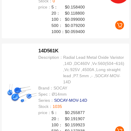
Stock：
0
price：
5：
$0.158400
20：
$0.118800
100：
$0.099000
500：
$0.079200
1000：
$0.059400
14D561K
Description：
Radial Lead Metal Oxide Varistor
,14D ,DC460V ,Vv:560(504~616)
,Vc:925V ,4500A ,Long straight
lead ,P7.5mm ,- ,SOCAY-MOV-
14D
Brand：
SOCAY
Spec：
Ø14mm
Series：
SOCAY-MOV-14D
Stock：
1035
price：
5：
$0.255877
20：
$0.191907
100：
$0.159923
500：
$0.127938