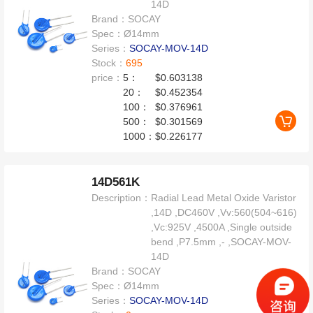
14D
Brand：
SOCAY
Spec：
Ø14mm
Series：
SOCAY-MOV-14D
Stock：
695
price：
5：
$0.603138
20：
$0.452354
100：
$0.376961
500：
$0.301569
1000：
$0.226177
14D561K
Description：
Radial Lead Metal Oxide Varistor
,14D ,DC460V ,Vv:560(504~616)
,Vc:925V ,4500A ,Single outside
bend ,P7.5mm ,- ,SOCAY-MOV-
14D
Brand：
SOCAY
Spec：
Ø14mm
Series：
SOCAY-MOV-14D